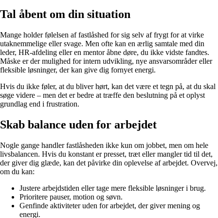
Tal åbent om din situation
Mange holder følelsen af fastlåshed for sig selv af frygt for at virke
utaknemmelige eller svage. Men ofte kan en ærlig samtale med din
leder, HR-afdeling eller en mentor åbne døre, du ikke vidste fandtes.
Måske er der mulighed for intern udvikling, nye ansvarsområder eller
fleksible løsninger, der kan give dig fornyet energi.
Hvis du ikke føler, at du bliver hørt, kan det være et tegn på, at du skal
søge videre – men det er bedre at træffe den beslutning på et oplyst
grundlag end i frustration.
Skab balance uden for arbejdet
Nogle gange handler fastlåsheden ikke kun om jobbet, men om hele
livsbalancen. Hvis du konstant er presset, træt eller mangler tid til det,
der giver dig glæde, kan det påvirke din oplevelse af arbejdet. Overvej,
om du kan:
Justere arbejdstiden eller tage mere fleksible løsninger i brug.
Prioritere pauser, motion og søvn.
Genfinde aktiviteter uden for arbejdet, der giver mening og
energi.