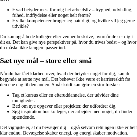
Hvad betyder mest for mig i et arbejdsliv – tryghed, udvikling,
frihed, indflydelse eller noget helt femte?
Hvilke kompetencer bruger jeg naturligt, og hvilke vil jeg gerne
udvikle?
Du kan også bede kolleger eller venner beskrive, hvornår de ser dig i
dit es. Det kan give nye perspektiver på, hvor du trives bedst – og hvor
du måske ikke længere passer ind.
Sæt nye mål – store eller små
Når du har fået klarhed over, hvad der betyder noget for dig, kan du
begynde at sætte nye mål. Det behøver ikke være et karriereskift fra
den ene dag til den anden. Små skridt kan gøre en stor forskel:
Tag et kursus eller en efteruddannelse, der udvider dine
muligheder.
Bed om nye opgaver eller projekter, der udfordrer dig.
Søg inspiration hos kolleger, der arbejder med noget, du finder
spændende.
Det vigtigste er, at du bevæger dig – også selvom retningen ikke er helt
klar endnu. Bevægelse skaber energi, og energi skaber motivation.