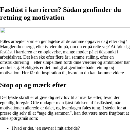
Fastlåst i karrieren? Sådan genfinder du
retning og motivation
Føles arbejdet som en gentagelse af de samme opgaver dag efter dag?
Mangler du energi, eller tvivler du på, om du er på rette vej? At føle sig
fastlåst i karrieren er en oplevelse, mange møder på et tidspunkt i
arbejdslivet. Det kan ske efter flere år i samme stilling, efter en
omstrukturering – eller simpelthen fordi dine værdier og ambitioner har
ændret sig. Heldigvis er det muligt at genfinde både retning og
motivation. Her får du inspiration til, hvordan du kan komme videre.
Stop op og mærk efter
Det første skridt er at give dig selv lov til at mærke efter, hvad der
egentlig foregår. Ofte opdager man først følelsen af fastlåshed, når
motivationen allerede er dalet, og hverdagen føles tung. I stedet for at
presse dig selv til at “tage dig sammen”, kan det være mere frugtbart at
stille spørgsmål som:
Hvad er det, jeg savner i mit arbejde?