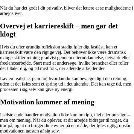
Når du har det godt i dit privatliv, bliver det lettere at se mulighederne i
arbejdslivet.
Overvej et karriereskift – men gør det
klogt
Hvis du efter grundig refleksion stadig føler dig fastlåst, kan et
karriereskift være den rigtige vej. Det behøver ikke være dramatisk –
mange skifter retning gradvist gennem efteruddannelse, netværk eller
freelancearbejde. Start med at undersøge, hvilke brancher eller roller
der tiltaler dig, og tal med folk, der allerede arbejder der.
Lav en realistisk plan for, hvordan du kan bevæge dig i den retning,
uden at det føles som et spring ud i det ukendte. Det kan tage tid, men
processen i sig selv kan give ny energi.
Motivation kommer af mening
I sidste ende handler motivation ikke kun om løn, titel eller prestige –
men om mening. Når du oplever, at dit arbejde bidrager til noget, du
tror på, og at du bruger dine evner på en måde, der føles rigtig, opstår
motivationen næsten af sig selv.