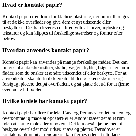
Hvad er kontakt papir?
Kontakt papir er en form for klæbrig plastfolie, der normalt bruges
til at dække overflader og give dem et nyt udseende eller
beskyttelse. Det kan leveres i en bred vifte af farver, mønstre og
teksturer og kan klippes til forskellige størrelser og former efter
behov.
Hvordan anvendes kontakt papir?
Kontakt papir kan anvendes på mange forskellige måder. Det kan
bruges til at dække møbler, skabe, vægge, hylder, bøger eller andre
flader, som du ønsker at ændre udseendet af eller beskytte. For at
anvende det, skal du blot skære det til den ønskede størrelse og
forsigtigt placere det på overfladen, og så glatte det ud for at fjerne
eventuelle luftbobler.
Hvilke fordele har kontakt papir?
Kontakt papir har flere fordele. Først og fremmest er det en nem og
overkommelig måde at opdatere eller ændre udseendet af et rum
uden at skulle male eller renovere. Det kan også hjælpe med at
beskytte overflader mod ridser, snavs og pletter. Derudover er
kontakt papir nemt at rengøre og kan fjernes uden at efterlade