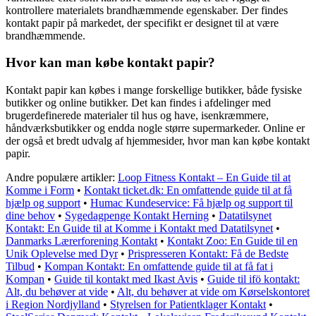
kontrollere materialets brandhæmmende egenskaber. Der findes
kontakt papir på markedet, der specifikt er designet til at være
brandhæmmende.
Hvor kan man købe kontakt papir?
Kontakt papir kan købes i mange forskellige butikker, både fysiske
butikker og online butikker. Det kan findes i afdelinger med
brugerdefinerede materialer til hus og have, isenkræmmere,
håndværksbutikker og endda nogle større supermarkeder. Online er
der også et bredt udvalg af hjemmesider, hvor man kan købe kontakt
papir.
Andre populære artikler:
Loop Fitness Kontakt – En Guide til at
Komme i Form
•
Kontakt ticket.dk: En omfattende guide til at få
hjælp og support
•
Humac Kundeservice: Få hjælp og support til
dine behov
•
Sygedagpenge Kontakt Herning
•
Datatilsynet
Kontakt: En Guide til at Komme i Kontakt med Datatilsynet
•
Danmarks Lærerforening Kontakt
•
Kontakt Zoo: En Guide til en
Unik Oplevelse med Dyr
•
Prispresseren Kontakt: Få de Bedste
Tilbud
•
Kompan Kontakt: En omfattende guide til at få fat i
Kompan
•
Guide til kontakt med Ikast Avis
•
Guide til ifö kontakt:
Alt, du behøver at vide
•
Alt, du behøver at vide om Kørselskontoret
i Region Nordjylland
•
Styrelsen for Patientklager Kontakt
•