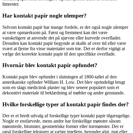
limrester.
Har kontakt papir nogle ulemper?
Selvom kontakt papir har mange fordele, er der også nogle ulemper
at være opmærksom på. Først og fremmest kan det være
vanskeligere at anvende det på ujævne eller kurvede overflader.
Desuden kan kontakt papir begynde at skalle af over tid eller være
svært at fjerne fra visse materialer som træ. Det er derfor vigtigt at
vælge det korrekte kontakt papir til den specifikke overflade.
Hvornår blev kontakt papir opfundet?
Kontakt papir blev opfundet i slutningen af 1800-tallet af den
amerikanske opfinder William H. Low. Det blev oprindeligt brugt
som en slags medicinsk plaster og blev senere populært som et
dekorativt materiale til beklædning af møbler og andre genstande.
Hvilke forskellige typer af kontakt papir findes der?
Der er et bredt udvalg af forskellige typer kontakt papir tilgængelige.
Nogle er ensfarvede, mens andre har forskellige mønstre såsom
mønstrede, blomster, geometriske former eller træmønster. Der er
også forskellige teksturer at vælge imellem, herunder glat, mat eller