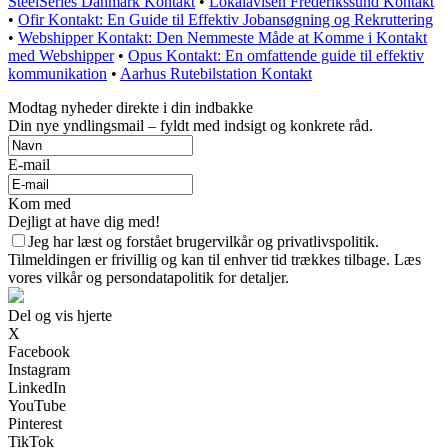
SteelSeries Danmark Kontakt
•
Lokalavisen Frederikssund Kontakt
•
Ofir Kontakt: En Guide til Effektiv Jobansøgning og Rekruttering
•
Webshipper Kontakt: Den Nemmeste Måde at Komme i Kontakt
med Webshipper
•
Opus Kontakt: En omfattende guide til effektiv
kommunikation
•
Aarhus Rutebilstation Kontakt
Modtag nyheder direkte i din indbakke
Din nye yndlingsmail – fyldt med indsigt og konkrete råd.
E-mail
Kom med
Dejligt at have dig med!
Jeg har læst og forstået brugervilkår og privatlivspolitik.
Tilmeldingen er frivillig og kan til enhver tid trækkes tilbage. Læs
vores vilkår og persondatapolitik for detaljer.
Del og vis hjerte
X
Facebook
Instagram
LinkedIn
YouTube
Pinterest
TikTok