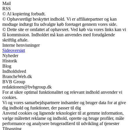
Mail
RSS
© Al kopiering forbudt.
© Ophavsretligt beskyttet indhold. Vi er affiliatepartner og kan
modtage indtægt fra udvalgte køb foretaget gennem vores side.
© Dette site er omfattet af ophavsret. Ved køb via vores links kan vi
få kommission. Indholdet må kun anvendes med forudgående
skriftlig aftale.
Interne henvisninger
Sideoversigt
Nyheder
Historik
Blog
Indholdsfeed
BrancheWeb.dk
BVB Group
redaktionen@bvbgroup.dk
For at sikre optimal funktionalitet og relevant indhold anvender vi
cookies.
Vi og vores samarbejdspartnere indsamler og bruger data for at give
dig indhold og funktioner, der passer til dig
Anvend cookies og lignende teknologier til at gemme information,
vælge målrettet reklame og indhold, oprette og bruge profiler, måle
performance og analysere brugeradfærd til udvikling af tjenester
Tilpasning