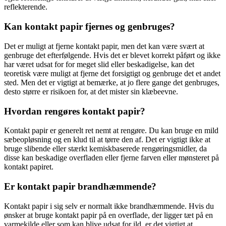
reflekterende.
Kan kontakt papir fjernes og genbruges?
Det er muligt at fjerne kontakt papir, men det kan være svært at
genbruge det efterfølgende. Hvis det er blevet korrekt påført og ikke
har været udsat for for meget slid eller beskadigelse, kan det
teoretisk være muligt at fjerne det forsigtigt og genbruge det et andet
sted. Men det er vigtigt at bemærke, at jo flere gange det genbruges,
desto større er risikoen for, at det mister sin klæbeevne.
Hvordan rengøres kontakt papir?
Kontakt papir er generelt ret nemt at rengøre. Du kan bruge en mild
sæbeopløsning og en klud til at tørre den af. Det er vigtigt ikke at
bruge slibende eller stærkt kemiskbaserede rengøringsmidler, da
disse kan beskadige overfladen eller fjerne farven eller mønsteret på
kontakt papiret.
Er kontakt papir brandhæmmende?
Kontakt papir i sig selv er normalt ikke brandhæmmende. Hvis du
ønsker at bruge kontakt papir på en overflade, der ligger tæt på en
varmekilde eller som kan blive udsat for ild, er det vigtigt at