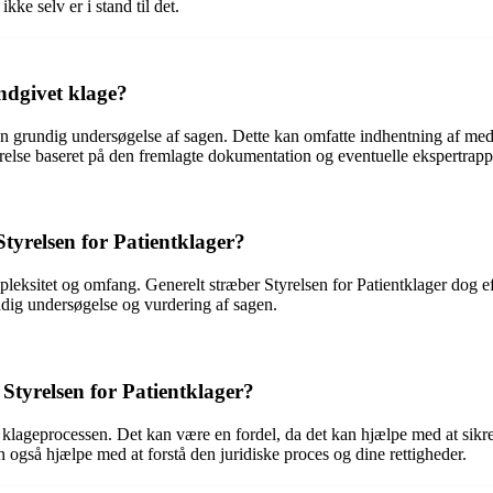
kke selv er i stand til det.
ndgivet klage?
en grundig undersøgelse af sagen. Dette kan omfatte indhentning af medi
ørelse baseret på den fremlagte dokumentation og eventuelle ekspertrapp
Styrelsen for Patientklager?
eksitet og omfang. Generelt stræber Styrelsen for Patientklager dog efte
ndig undersøgelse og vurdering af sagen.
l Styrelsen for Patientklager?
d i klageprocessen. Det kan være en fordel, da det kan hjælpe med at sikr
 også hjælpe med at forstå den juridiske proces og dine rettigheder.