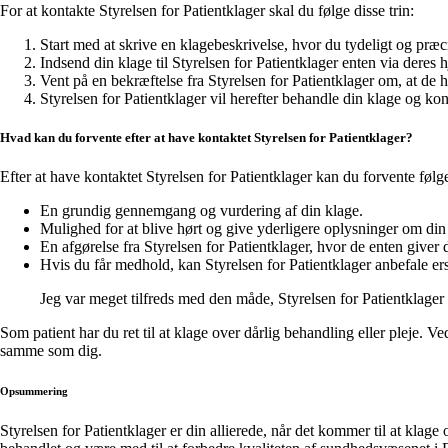
For at kontakte Styrelsen for Patientklager skal du følge disse trin:
Start med at skrive en klagebeskrivelse, hvor du tydeligt og præci
Indsend din klage til Styrelsen for Patientklager enten via deres h
Vent på en bekræftelse fra Styrelsen for Patientklager om, at de 
Styrelsen for Patientklager vil herefter behandle din klage og ko
Hvad kan du forvente efter at have kontaktet Styrelsen for Patientklager?
Efter at have kontaktet Styrelsen for Patientklager kan du forvente følg
En grundig gennemgang og vurdering af din klage.
Mulighed for at blive hørt og give yderligere oplysninger om din
En afgørelse fra Styrelsen for Patientklager, hvor de enten giver 
Hvis du får medhold, kan Styrelsen for Patientklager anbefale ersta
Jeg var meget tilfreds med den måde, Styrelsen for Patientklager 
Som patient har du ret til at klage over dårlig behandling eller pleje. 
samme som dig.
Opsummering
Styrelsen for Patientklager er din allierede, når det kommer til at klage