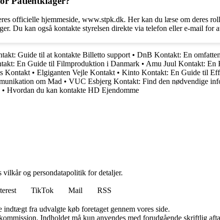
or Patientklager?
eres officielle hjemmeside, www.stpk.dk. Her kan du læse om deres rol
er. Du kan også kontakte styrelsen direkte via telefon eller e-mail for a
takt: Guide til at kontakte Billetto support
•
DnB Kontakt: En omfattend
takt: En Guide til Filmproduktion i Danmark
•
Amu Juul Kontakt: En
s Kontakt
•
Elgiganten Vejle Kontakt
•
Kinto Kontakt: En Guide til E
mmunikation om Mad
•
VUC Esbjerg Kontakt: Find den nødvendige inf
•
Hvordan du kan kontakte HD Ejendomme
 vilkår og persondatapolitik for detaljer.
terest
TikTok
Mail
RSS
e indtægt fra udvalgte køb foretaget gennem vores side.
få kommission. Indholdet må kun anvendes med forudgående skriftlig afta