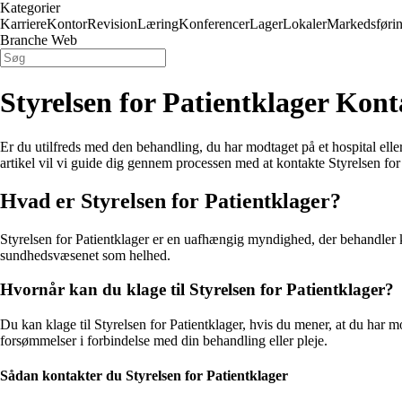
Kategorier
Karriere
Kontor
Revision
Læring
Konferencer
Lager
Lokaler
Markedsføri
Branche Web
Styrelsen for Patientklager Kont
Er du utilfreds med den behandling, du har modtaget på et hospital eller
artikel vil vi guide dig gennem processen med at kontakte Styrelsen for
Hvad er Styrelsen for Patientklager?
Styrelsen for Patientklager er en uafhængig myndighed, der behandler kl
sundhedsvæsenet som helhed.
Hvornår kan du klage til Styrelsen for Patientklager?
Du kan klage til Styrelsen for Patientklager, hvis du mener, at du har mo
forsømmelser i forbindelse med din behandling eller pleje.
Sådan kontakter du Styrelsen for Patientklager