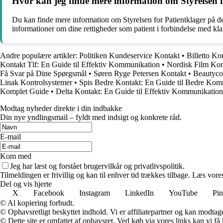
Hvor kan jeg finde mere information om Styrelsen f
Du kan finde mere information om Styrelsen for Patientklager på d
informationer om dine rettigheder som patient i forbindelse med klag
Andre populære artikler:
Politiken Kundeservice Kontakt
•
Billetto Kon
Kontakt Tlf: En Guide til Effektiv Kommunikation
•
Nordisk Film Kon
Få Svar på Dine Spørgsmål
•
Søren Ryge Petersen Kontakt
•
Beautyco
Linak Kontrolsystemer
•
Spis Bedre Kontakt: En Guide til Bedre Ko
Komplet Guide
•
Delta Kontakt: En Guide til Effektiv Kommunikation
Modtag nyheder direkte i din indbakke
Din nye yndlingsmail – fyldt med indsigt og konkrete råd.
E-mail
Kom med
Jeg har læst og forstået brugervilkår og privatlivspolitik.
Tilmeldingen er frivillig og kan til enhver tid trækkes tilbage. Læs vores
Del og vis hjerte
X
Facebook
Instagram
LinkedIn
YouTube
Pin
© Al kopiering forbudt.
© Ophavsretligt beskyttet indhold. Vi er affiliatepartner og kan modtag
© Dette site er omfattet af ophavsret. Ved køb via vores links kan vi 