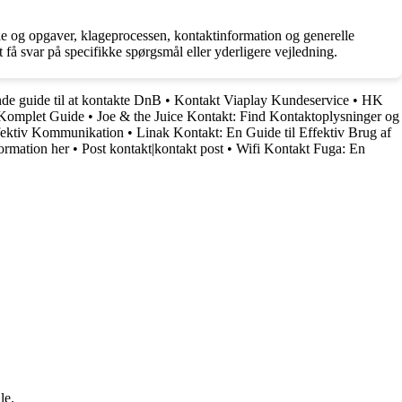
le og opgaver, klageprocessen, kontaktinformation og generelle
t få svar på specifikke spørgsmål eller yderligere vejledning.
e guide til at kontakte DnB
•
Kontakt Viaplay Kundeservice
•
HK
 Komplet Guide
•
Joe & the Juice Kontakt: Find Kontaktoplysninger og
ffektiv Kommunikation
•
Linak Kontakt: En Guide til Effektiv Brug af
ormation her
•
Post kontakt|kontakt post
•
Wifi Kontakt Fuga: En
le.