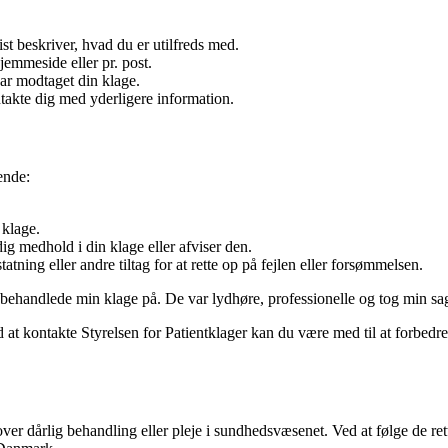
st beskriver, hvad du er utilfreds med.
jemmeside eller pr. post.
har modtaget din klage.
ntakte dig med yderligere information.
ende:
 klage.
dig medhold i din klage eller afviser den.
tning eller andre tiltag for at rette op på fejlen eller forsømmelsen.
behandlede min klage på. De var lydhøre, professionelle og tog min sag s
Ved at kontakte Styrelsen for Patientklager kan du være med til at forbed
 over dårlig behandling eller pleje i sundhedsvæsenet. Ved at følge de ret