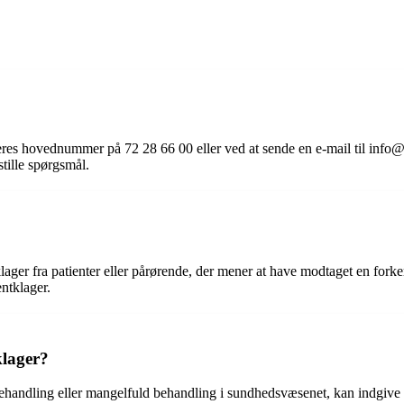
l deres hovednummer på 72 28 66 00 eller ved at sende en e-mail til i
stille spørgsmål.
lager fra patienter eller pårørende, der mener at have modtaget en fork
entklager.
klager?
behandling eller mangelfuld behandling i sundhedsvæsenet, kan indgive en