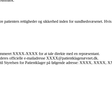
 Danmark.
t sikre patienters rettigheder og sikkerhed inden for sundhedsvæsenet. Hv
onnummeret XXXX-XXXX for at tale direkte med en repræsentant.
på deres officielle e-mailadresse XXXX@patientklagenævnet.dk.
ive til Styrelsen for Patientklager på følgende adresse: XXXX, XXXX,