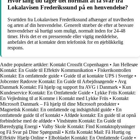
Hvor lang tid tager det normalt at få svar fra
Lokalavisen Frederikssund på en henvendelse?
Svartiden fra Lokalavisen Frederikssund afhænger af travlheden
og arten af din henvendelse. Generelt stræber de efter at besvare
henvendelser så hurtigt som muligt, normalt inden for 24-48
timer. Hvis det er en presserende eller vigtig meddelelse,
anbefales det at kontakte dem telefonisk for en øjeblikkelig
respons.
Andre populære artikler:
Kontakt Crossfit Copenhagen
•
Jan Hellesøe
Kontakt: En Guide til Effektiv Kommunikation
•
Fiskerikontrollen
Kontakt: En omfattende guide
•
Guide til at kontakte UPS i Sverige
•
Jobcenter Rødovre Kontakt: En Guide til Arbejdssøgende
•
Avg
Danmark Kontakt: Få hjælp og support fra AVG i Danmark
•
Kun
Kundeservice Kontakt: En Omfattende Guide
•
Lykke Friis Kontakt:
En Vejledning til at Komme i Kontakt med Lykke Friis
•
Kontakt
Microsoft Danmark – Få hjælp til dine Microsoft produkter
•
Magnetisk Kontakt: En omfattende og indsigtsfuld guide
•
En
omfattende guide til ef kontakt
•
Afdøde kontakt: En guide til at opnå
forbindelse med de afdøde
•
Vindstrøm Kontakt: En Guide til
Bæredygtig Energi
•
Valby Skole Kontakt: Find Kontaktoplysninger
og Få Svar på Dine Spørgsmål
•
Krifa Kontakt Mail: Få Hurtig og
Effektiv Hjælp Online
•
Elbobladet Kontakt: En Omfattende Guide
•