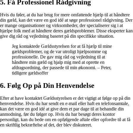
5. Få Professionel Rådgivning
Hvis du føler, at du har brug for mere omfattende hjælp til at håndtere
din gæld, kan det være en god idé at søge professionel rådgivning. Der
er mange organisationer og virksomheder, der specialiserer sig i at
hjælpe folk med at håndtere deres gældsproblemer. Disse eksperter kan
give dig råd og vejledning baseret på din specifikke situation.
Jeg kontaktede Gældsstyrelsen for at få hjælp til mine
gældsproblemer, og de var utroligt hjælpsomme og
professionelle. De gav mig råd og vejledning til at
håndtere min gæld og hjalp mig med at oprette en
afdragsordning, der passede til min økonomi. – Peter,
tidligere gældsoffer
6. Følg Op på Din Henvendelse
Efter at have kontaktet Gældsstyrelsen er det vigtigt at følge op på din
henvendelse. Hvis du har sendt en e-mail eller haft en telefonsamtale,
kan det være en god idé at give dem et par dage til at behandle din
anmodning, før du følger op. Hvis du har besøgt deres kontor
personligt, kan du bede om en opfølgende aftale eller opfordre til at få
en skriftlig bekræftelse af det, der blev diskuteret.