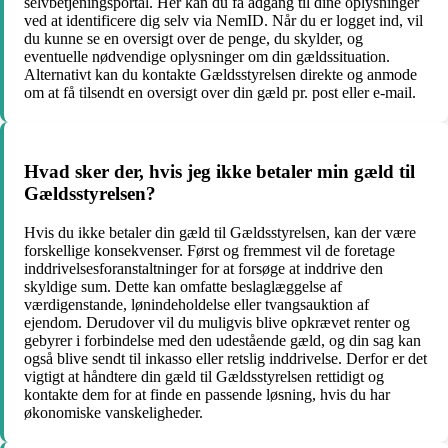
selvbetjeningsportal. Her kan du få adgang til dine oplysninger
ved at identificere dig selv via NemID. Når du er logget ind, vil
du kunne se en oversigt over de penge, du skylder, og
eventuelle nødvendige oplysninger om din gældssituation.
Alternativt kan du kontakte Gældsstyrelsen direkte og anmode
om at få tilsendt en oversigt over din gæld pr. post eller e-mail.
Hvad sker der, hvis jeg ikke betaler min gæld til
Gældsstyrelsen?
Hvis du ikke betaler din gæld til Gældsstyrelsen, kan der være
forskellige konsekvenser. Først og fremmest vil de foretage
inddrivelsesforanstaltninger for at forsøge at inddrive den
skyldige sum. Dette kan omfatte beslaglæggelse af
værdigenstande, lønindeholdelse eller tvangsauktion af
ejendom. Derudover vil du muligvis blive opkrævet renter og
gebyrer i forbindelse med den udestående gæld, og din sag kan
også blive sendt til inkasso eller retslig inddrivelse. Derfor er det
vigtigt at håndtere din gæld til Gældsstyrelsen rettidigt og
kontakte dem for at finde en passende løsning, hvis du har
økonomiske vanskeligheder.