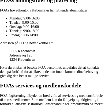
FOAs åbningstider og placering
FOAs hovedkontor i København har følgende åbningstider:
Mandag: 9:00-16:00
Tirsdag: 9:00-16:00
Onsdag: 9:00-16:00
Torsdag: 9:00-18:00
Fredag: 9:00-14:00
Adressen på FOAs hovedkontor er:
FOA København
Adressevej 123
1234 København
Hvis du ønsker at besøge FOA personligt, anbefales det at kontakte
dem på forhånd for at sikre, at de kan imødekomme dine behov og
give dig den bedst mulige service.
FOAs services og medlemsfordele
FOA fagforening tilbyder en bred vifte af services og medlemsfordele
til deres medlemmer. Som medlem kan du få hjælp og rådgivning i
forhold til ansættelsesforhold, lønforhandlinger, arbejdsmiljø og meget