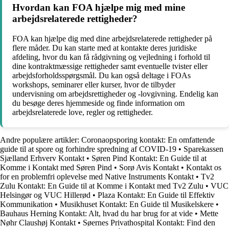
Hvordan kan FOA hjælpe mig med mine
arbejdsrelaterede rettigheder?
FOA kan hjælpe dig med dine arbejdsrelaterede rettigheder på
flere måder. Du kan starte med at kontakte deres juridiske
afdeling, hvor du kan få rådgivning og vejledning i forhold til
dine kontraktmæssige rettigheder samt eventuelle tvister eller
arbejdsforholdsspørgsmål. Du kan også deltage i FOAs
workshops, seminarer eller kurser, hvor de tilbyder
undervisning om arbejdsrettigheder og -lovgivning. Endelig kan
du besøge deres hjemmeside og finde information om
arbejdsrelaterede love, regler og rettigheder.
Andre populære artikler:
Coronaopsporing kontakt: En omfattende
guide til at spore og forhindre spredning af COVID-19
•
Sparekassen
Sjælland Erhverv Kontakt
•
Søren Pind Kontakt: En Guide til at
Komme i Kontakt med Søren Pind
•
Sorø Avis Kontakt
•
Kontakt os
for en problemfri oplevelse med Native Instruments Kontakt
•
Tv2
Zulu Kontakt: En Guide til at Komme i Kontakt med Tv2 Zulu
•
VUC
Helsingør og VUC Hillerød
•
Plaza Kontakt: En Guide til Effektiv
Kommunikation
•
Musikhuset Kontakt: En Guide til Musikelskere
•
Bauhaus Herning Kontakt: Alt, hvad du har brug for at vide
•
Mette
Nøhr Claushøj Kontakt
•
Søernes Privathospital Kontakt: Find den