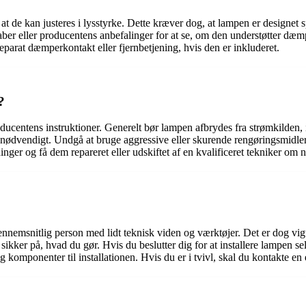
t de kan justeres i lysstyrke. Dette kræver dog, at lampen er designet
aber eller producentens anbefalinger for at se, om den understøtter dæ
 separat dæmperkontakt eller fjernbetjening, hvis den er inkluderet.
?
oducentens instruktioner. Generelt bør lampen afbrydes fra strømkilden
r nødvendigt. Undgå at bruge aggressive eller skurende rengøringsmidler
inger og få dem repareret eller udskiftet af en kvalificeret tekniker om 
nemsnitlig person med lidt teknisk viden og værktøjer. Det er dog vigti
er sikker på, hvad du gør. Hvis du beslutter dig for at installere lampen s
omponenter til installationen. Hvis du er i tvivl, skal du kontakte en ele