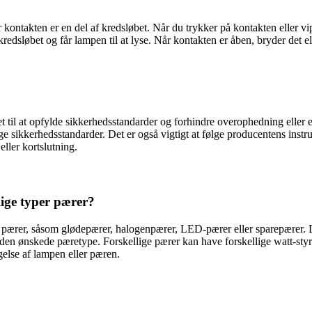
kontakten er en del af kredsløbet. Når du trykker på kontakten eller vip
kredsløbet og får lampen til at lyse. Når kontakten er åben, bryder det 
t til at opfylde sikkerhedsstandarder og forhindre overophedning eller 
ige sikkerhedsstandarder. Det er også vigtigt at følge producentens in
eller kortslutning.
ige typer pærer?
pærer, såsom glødepærer, halogenpærer, LED-pærer eller sparepærer. Det
den ønskede pæretype. Forskellige pærer kan have forskellige watt-styrke
else af lampen eller pæren.