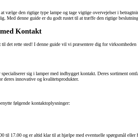
d at vælge den rigtige type lampe og tage vigtige overvejelser i betragt
dig. Med denne guide er du godt rustet til at træffe den rigtige beslutni
e med Kontakt
il det rette sted! I denne guide vil vi præsentere dig for virksomheden
ecialiserer sig i lamper med indbygget kontakt. Deres sortiment omfatt
 deres innovative og kvalitetsprodukter.
nytte følgende kontaktoplysninger:
0 til 17.00 og er altid klar til at hjælpe med eventuelle spørgsmål eller