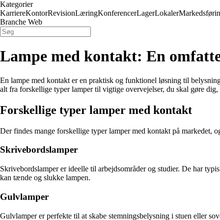
Kategorier
Karriere
Kontor
Revision
Læring
Konferencer
Lager
Lokaler
Markedsføri
Branche Web
Lampe med kontakt: En omfattend
En lampe med kontakt er en praktisk og funktionel løsning til belysning
alt fra forskellige typer lamper til vigtige overvejelser, du skal gøre d
Forskellige typer lamper med kontakt
Der findes mange forskellige typer lamper med kontakt på markedet, og
Skrivebordslamper
Skrivebordslamper er ideelle til arbejdsområder og studier. De har typis
kan tænde og slukke lampen.
Gulvlamper
Gulvlamper er perfekte til at skabe stemningsbelysning i stuen eller s