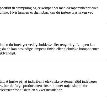
 specifikt til dæmpning og er kompatibel med dæmperenheder eller
mpning. Hvis lampen er dæmpbar, kan du justere lysstyrken ved
, inden du foretager vedligeholdelse eller rengøring. Lampen kan
, da de kan beskadige lampens finish eller elektriske komponenter.
nødvendigt.
gt at huske på, at indgriben i elektriske systemer altid indebærer
elv, bør du følge producentens instruktioner nøje, slukke for
ktriker for at sikre en sikker installation.