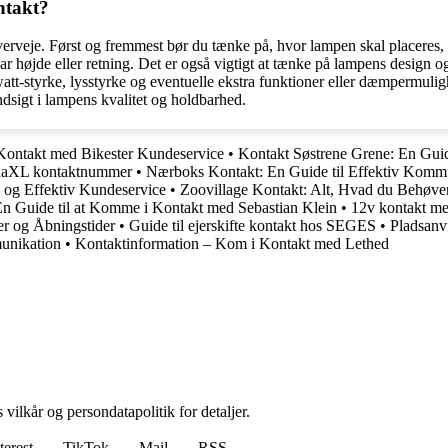
ntakt?
overveje. Først og fremmest bør du tænke på, hvor lampen skal placeres,
r højde eller retning. Det er også vigtigt at tænke på lampens design og 
t-styrke, lysstyrke og eventuelle ekstra funktioner eller dæmpermulighe
ndsigt i lampens kvalitet og holdbarhed.
 Kontakt med Bikester Kundeservice
•
Kontakt Søstrene Grene: En Guid
idaXL kontaktnummer
•
Nærboks Kontakt: En Guide til Effektiv Komm
 og Effektiv Kundeservice
•
Zoovillage Kontakt: Alt, Hvad du Behøver
En Guide til at Komme i Kontakt med Sebastian Klein
•
12v kontakt me
er og Åbningstider
•
Guide til ejerskifte kontakt hos SEGES
•
Pladsanv
munikation
•
Kontaktinformation – Kom i Kontakt med Lethed
 vilkår og persondatapolitik for detaljer.
terest
TikTok
Mail
RSS