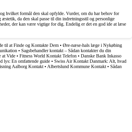
 og hvilket formål den skal opfylde. Vurder, om du har behov for
æstetik, da den skal passe til din indretningsstil og personlige
der, der kan være vigtige for dig. Endelig er det en god ide at læse
e til at Finde og Kontakte Dem
•
Øre-næse-hals læge i Nykøbing
unikation
•
Sagsbehandler kontakt – Sådan kontakter du din
 at Vide
•
Fitness World Kontakt Telefon
•
Danske Bank Inkasso
d lys: En omfattende guide
•
Swiss Air Kontakt Danmark: Alt, hvad
isning Aalborg Kontakt
•
Albertslund Kommune Kontakt
•
Sådan