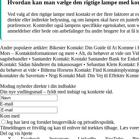
Hvordan kan man vælge den rigtige lampe med ko
Ved valg af den rigtige lampe med kontakt er der flere faktorer at 
direkte eller indirekte belysning, og om lampen skal have en justerba
præferencer. Kontroller også lampens specifikke egenskaber, som wat
anmeldelser eller bede om anbefalinger fra andre brugere for at få i
Andre populære artikler:
Bikester Kontakt: Din Guide til At Komme i
Mors – Kontaktinformationer og mere
•
Alt, du behøver at vide om V
sagsbehandler
•
Santander Kontakt: Kontakt Santander Bank for Enkel
Kontakt: Sådan håndterer du inkassosager
•
Sebastian Klein Kontakt: 
du behøver at vide
•
Biltema Horsens Kontakt: Find Kontaktoplysning
kontakter du Saverium
•
Nrgi Kontakt Mail: Din Vej til Effektiv Kom
Modtag nyheder direkte i din indbakke
Din nye yndlingsmail – fyldt med indsigt og konkrete råd.
E-mail
Kom med
Jeg har læst og forstået brugervilkår og privatlivspolitik.
Tilmeldingen er frivillig og kan til enhver tid trækkes tilbage. Læs vores
Del og vis hjerte
X
Facebook
Instagram
LinkedIn
YouTube
Pin