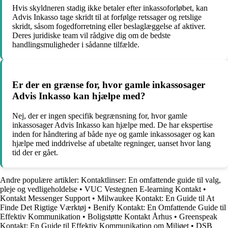
Hvis skyldneren stadig ikke betaler efter inkassoforløbet, kan
Advis Inkasso tage skridt til at forfølge retssager og retslige
skridt, såsom fogedforretning eller beslaglæggelse af aktiver.
Deres juridiske team vil rådgive dig om de bedste
handlingsmuligheder i sådanne tilfælde.
Er der en grænse for, hvor gamle inkassosager
Advis Inkasso kan hjælpe med?
Nej, der er ingen specifik begrænsning for, hvor gamle
inkassosager Advis Inkasso kan hjælpe med. De har ekspertise
inden for håndtering af både nye og gamle inkassosager og kan
hjælpe med inddrivelse af ubetalte regninger, uanset hvor lang
tid der er gået.
Andre populære artikler:
Kontaktlinser: En omfattende guide til valg,
pleje og vedligeholdelse
•
VUC Vestegnen E-learning Kontakt
•
Kontakt Messenger Support
•
Milwaukee Kontakt: En Guide til At
Finde Det Rigtige Værktøj
•
Benify Kontakt: En Omfattende Guide til
Effektiv Kommunikation
•
Boligstøtte Kontakt Århus
•
Greenspeak
Kontakt: En Guide til Effektiv Kommunikation om Miljøet
•
DSB