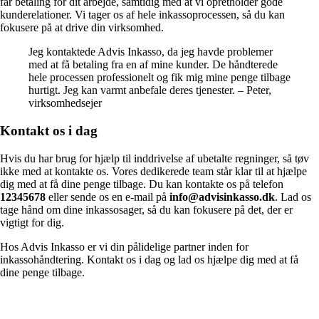
får betaling for dit arbejde, samtidig med at vi opretholder gode
kunderelationer. Vi tager os af hele inkassoprocessen, så du kan
fokusere på at drive din virksomhed.
Jeg kontaktede Advis Inkasso, da jeg havde problemer
med at få betaling fra en af mine kunder. De håndterede
hele processen professionelt og fik mig mine penge tilbage
hurtigt. Jeg kan varmt anbefale deres tjenester. – Peter,
virksomhedsejer
Kontakt os i dag
Hvis du har brug for hjælp til inddrivelse af ubetalte regninger, så tøv
ikke med at kontakte os. Vores dedikerede team står klar til at hjælpe
dig med at få dine penge tilbage. Du kan kontakte os på telefon
12345678
eller sende os en e-mail på
info@advisinkasso.dk
. Lad os
tage hånd om dine inkassosager, så du kan fokusere på det, der er
vigtigt for dig.
Hos Advis Inkasso er vi din pålidelige partner inden for
inkassohåndtering. Kontakt os i dag og lad os hjælpe dig med at få
dine penge tilbage.