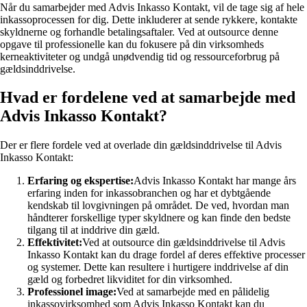
Når du samarbejder med Advis Inkasso Kontakt, vil de tage sig af hele
inkassoprocessen for dig. Dette inkluderer at sende rykkere, kontakte
skyldnerne og forhandle betalingsaftaler. Ved at outsource denne
opgave til professionelle kan du fokusere på din virksomheds
kerneaktiviteter og undgå unødvendig tid og ressourceforbrug på
gældsinddrivelse.
Hvad er fordelene ved at samarbejde med
Advis Inkasso Kontakt?
Der er flere fordele ved at overlade din gældsinddrivelse til Advis
Inkasso Kontakt:
Erfaring og ekspertise:
Advis Inkasso Kontakt har mange års
erfaring inden for inkassobranchen og har et dybtgående
kendskab til lovgivningen på området. De ved, hvordan man
håndterer forskellige typer skyldnere og kan finde den bedste
tilgang til at inddrive din gæld.
Effektivitet:
Ved at outsource din gældsinddrivelse til Advis
Inkasso Kontakt kan du drage fordel af deres effektive processer
og systemer. Dette kan resultere i hurtigere inddrivelse af din
gæld og forbedret likviditet for din virksomhed.
Professionel image:
Ved at samarbejde med en pålidelig
inkassovirksomhed som Advis Inkasso Kontakt kan du