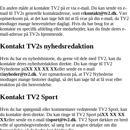
En anden måde at kontakte TV2 på er via e-mail. Du kan sende en e-
mail til TV2s generelle kontaktadresse, som er
kontakt@tv2.dk
. Vær
opmærksom på, at det kan tage lidt tid at få svar på din e-mail, da TV2
modtager mange henvendelser dagligt. Hvis du har brug for at
kontakte en specifik afdeling eller medarbejder, kan du finde deres e-
mail-adresse på TV2s hjemmeside.
Kontakt TV2s nyhedsredaktion
Hvis du har en nyhedshistorie, du gerne vil dele med TV2, kan du
kontakte deres nyhedsredaktion direkte. Du kan ringe til TV2
Nyhederne på
XX XX XX XX
eller sende en e-mail
til
nyheder@tv2.dk
. Vær opmærksom på, at TV2 Nyhederne
modtager mange historier dagligt, så det kan tage tid at få svar eller
reaktion på din henvendelse.
Kontakt TV2 Sport
Hvis du har spørgsmål eller kommentarer vedrørende TV2 Sport, kan
du kontakte dem direkte. Du kan ringe til TV2 Sport på
XX XX XX
XX
eller sende en e-mail til
sport@tv2.dk
. TV2 Sport dækker en bred
vifte af sportsbegivenheder, så sørg for at angive detaljer om din