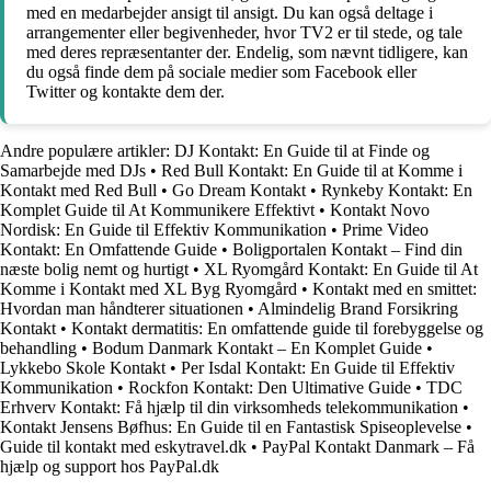
med en medarbejder ansigt til ansigt. Du kan også deltage i
arrangementer eller begivenheder, hvor TV2 er til stede, og tale
med deres repræsentanter der. Endelig, som nævnt tidligere, kan
du også finde dem på sociale medier som Facebook eller
Twitter og kontakte dem der.
Andre populære artikler:
DJ Kontakt: En Guide til at Finde og
Samarbejde med DJs
•
Red Bull Kontakt: En Guide til at Komme i
Kontakt med Red Bull
•
Go Dream Kontakt
•
Rynkeby Kontakt: En
Komplet Guide til At Kommunikere Effektivt
•
Kontakt Novo
Nordisk: En Guide til Effektiv Kommunikation
•
Prime Video
Kontakt: En Omfattende Guide
•
Boligportalen Kontakt – Find din
næste bolig nemt og hurtigt
•
XL Ryomgård Kontakt: En Guide til At
Komme i Kontakt med XL Byg Ryomgård
•
Kontakt med en smittet:
Hvordan man håndterer situationen
•
Almindelig Brand Forsikring
Kontakt
•
Kontakt dermatitis: En omfattende guide til forebyggelse og
behandling
•
Bodum Danmark Kontakt – En Komplet Guide
•
Lykkebo Skole Kontakt
•
Per Isdal Kontakt: En Guide til Effektiv
Kommunikation
•
Rockfon Kontakt: Den Ultimative Guide
•
TDC
Erhverv Kontakt: Få hjælp til din virksomheds telekommunikation
•
Kontakt Jensens Bøfhus: En Guide til en Fantastisk Spiseoplevelse
•
Guide til kontakt med eskytravel.dk
•
PayPal Kontakt Danmark – Få
hjælp og support hos PayPal.dk