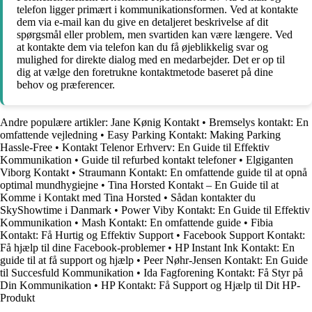
telefon ligger primært i kommunikationsformen. Ved at kontakte
dem via e-mail kan du give en detaljeret beskrivelse af dit
spørgsmål eller problem, men svartiden kan være længere. Ved
at kontakte dem via telefon kan du få øjeblikkelig svar og
mulighed for direkte dialog med en medarbejder. Det er op til
dig at vælge den foretrukne kontaktmetode baseret på dine
behov og præferencer.
Andre populære artikler:
Jane Kønig Kontakt
•
Bremselys kontakt: En
omfattende vejledning
•
Easy Parking Kontakt: Making Parking
Hassle-Free
•
Kontakt Telenor Erhverv: En Guide til Effektiv
Kommunikation
•
Guide til refurbed kontakt telefoner
•
Elgiganten
Viborg Kontakt
•
Straumann Kontakt: En omfattende guide til at opnå
optimal mundhygiejne
•
Tina Horsted Kontakt – En Guide til at
Komme i Kontakt med Tina Horsted
•
Sådan kontakter du
SkyShowtime i Danmark
•
Power Viby Kontakt: En Guide til Effektiv
Kommunikation
•
Mash Kontakt: En omfattende guide
•
Fibia
Kontakt: Få Hurtig og Effektiv Support
•
Facebook Support Kontakt:
Få hjælp til dine Facebook-problemer
•
HP Instant Ink Kontakt: En
guide til at få support og hjælp
•
Peer Nøhr-Jensen Kontakt: En Guide
til Succesfuld Kommunikation
•
Ida Fagforening Kontakt: Få Styr på
Din Kommunikation
•
HP Kontakt: Få Support og Hjælp til Dit HP-
Produkt