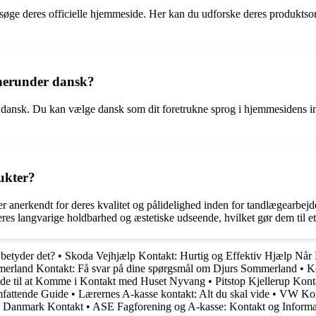
ge deres officielle hjemmeside. Her kan du udforske deres produktsort
 herunder dansk?
 dansk. Du kan vælge dansk som dit foretrukne sprog i hjemmesidens in
ukter?
 anerkendt for deres kvalitet og pålidelighed inden for tandlægearbejde.
res langvarige holdbarhed og æstetiske udseende, hvilket gør dem til et
betyder det?
•
Skoda Vejhjælp Kontakt: Hurtig og Effektiv Hjælp Når
erland Kontakt: Få svar på dine spørgsmål om Djurs Sommerland
•
K
de til at Komme i Kontakt med Huset Nyvang
•
Pitstop Kjellerup Kont
mfattende Guide
•
Lærernes A-kasse kontakt: Alt du skal vide
•
VW Kont
es Danmark Kontakt
•
ASE Fagforening og A-kasse: Kontakt og Informa