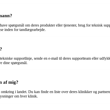
umann?
have spørgsmål om deres produkter eller tjenester, brug for teknisk su
se inden for tandlægearbejde.
n?
s tekniske supportlinje, sende en e-mail til deres supportteam eller ud
are dine spørgsmål.
n af mig?
omkring i landet. Du kan finde en liste over deres klinikker og partner
lysninger om hver klinik.