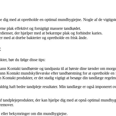
pe dig med at opretholde en optimal mundhygiejne. Nogle af de vigtigst
erne plak effektivt og forsigtigt massere tandkødet.
edienser, der hjælper med at bekæmpe plak og forhindre karies.
med at dræbe bakterier og opretholde en frisk ånde.
t
er, bør du følge disse tips:
nn Kontakt tandbørste og tandpasta til at børste dine tænder om morg
n Kontakt mundskyllevæske efter tandbørstning for at opretholde en 
Kontakt produkter, er det stadig vigtigt at besøge din tandlæge regelm
aldrig haft bedre tandpleje resultater. Min tandlæge er også imponeret 
f tandplejeprodukter, der kan hjælpe dig med at opnå optimal mundhygie
fremover.
ål eller bekymringer om din mundhygiejne.