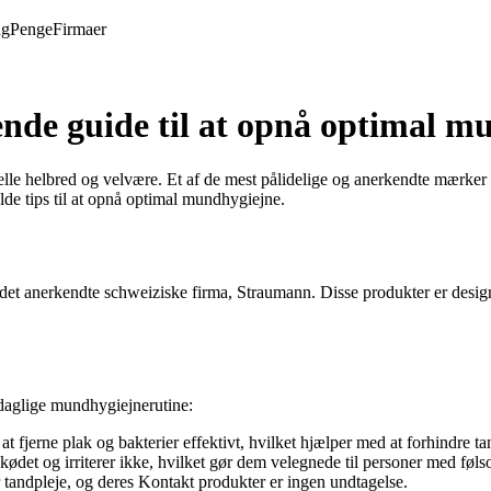
ng
Penge
Firmaer
de guide til at opnå optimal m
lle helbred og velvære. Et af de mest pålidelige og anerkendte mærker 
lde tips til at opnå optimal mundhygiejne.
f det anerkendte schweiziske firma, Straumann. Disse produkter er desi
daglige mundhygiejnerutine:
at fjerne plak og bakterier effektivt, hvilket hjælper med at forhindre t
et og irriterer ikke, hvilket gør dem velegnede til personer med føl
r tandpleje, og deres Kontakt produkter er ingen undtagelse.