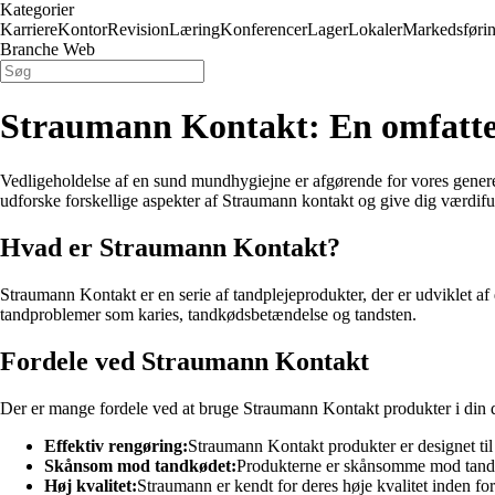
Kategorier
Karriere
Kontor
Revision
Læring
Konferencer
Lager
Lokaler
Markedsføri
Branche Web
Straumann Kontakt: En omfatten
Vedligeholdelse af en sund mundhygiejne er afgørende for vores genere
udforske forskellige aspekter af Straumann kontakt og give dig værdifu
Hvad er Straumann Kontakt?
Straumann Kontakt er en serie af tandplejeprodukter, der er udviklet a
tandproblemer som karies, tandkødsbetændelse og tandsten.
Fordele ved Straumann Kontakt
Der er mange fordele ved at bruge Straumann Kontakt produkter i din 
Effektiv rengøring:
Straumann Kontakt produkter er designet til 
Skånsom mod tandkødet:
Produkterne er skånsomme mod tandkød
Høj kvalitet:
Straumann er kendt for deres høje kvalitet inden fo