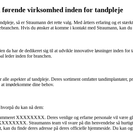
førende virksomhed inden for tandpleje
ndpleje, så er Straumann det rette valg. Med årtiers erfaring og et stærk
ebranchen. Hvis du ønsker at komme i kontakt med Straumann, kan du fi
n da har de dedikeret sig til at udvikle innovative løsninger inden for
al leder inden for branchen.
r alle aspekter af tandpleje. Deres sortiment omfatter tandimplantater,
til at imødekomme dine behov.
, hvorpå du kan nå dem:
mmeret XXXXXXXX. Deres venlige og erfarne personale vil være glade
il XXXXXXXX. Straumanns team vil svare på din henvendelse så hurtigt
 kan du finde deres adresse på deres officielle hjemmeside. Du kan også