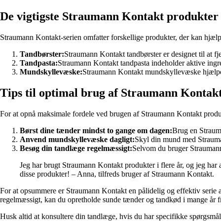
De vigtigste Straumann Kontakt produkter
Straumann Kontakt-serien omfatter forskellige produkter, der kan hjæl
Tandbørster:
Straumann Kontakt tandbørster er designet til at fj
Tandpasta:
Straumann Kontakt tandpasta indeholder aktive ingr
Mundskyllevæske:
Straumann Kontakt mundskyllevæske hjælper 
Tips til optimal brug af Straumann Kontak
For at opnå maksimale fordele ved brugen af Straumann Kontakt produkt
Børst dine tænder mindst to gange om dagen:
Brug en Strauma
Anvend mundskyllevæske dagligt:
Skyl din mund med Strauman
Besøg din tandlæge regelmæssigt:
Selvom du bruger Straumann 
Jeg har brugt Straumann Kontakt produkter i flere år, og jeg har 
disse produkter! – Anna, tilfreds bruger af Straumann Kontakt.
For at opsummere er Straumann Kontakt en pålidelig og effektiv serie a
regelmæssigt, kan du opretholde sunde tænder og tandkød i mange år 
Husk altid at konsultere din tandlæge, hvis du har specifikke spørgsm