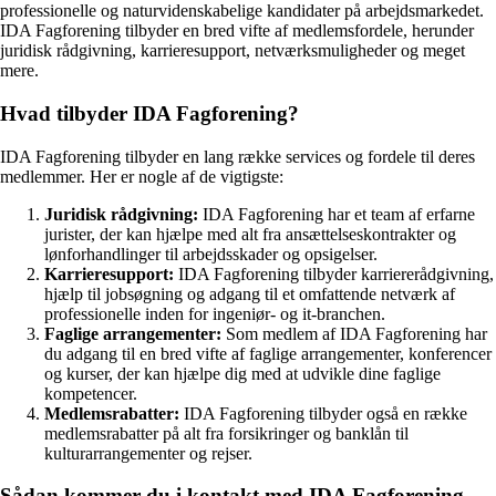
professionelle og naturvidenskabelige kandidater på arbejdsmarkedet.
IDA Fagforening tilbyder en bred vifte af medlemsfordele, herunder
juridisk rådgivning, karrieresupport, netværksmuligheder og meget
mere.
Hvad tilbyder IDA Fagforening?
IDA Fagforening tilbyder en lang række services og fordele til deres
medlemmer. Her er nogle af de vigtigste:
Juridisk rådgivning:
IDA Fagforening har et team af erfarne
jurister, der kan hjælpe med alt fra ansættelseskontrakter og
lønforhandlinger til arbejdsskader og opsigelser.
Karrieresupport:
IDA Fagforening tilbyder karriererådgivning,
hjælp til jobsøgning og adgang til et omfattende netværk af
professionelle inden for ingeniør- og it-branchen.
Faglige arrangementer:
Som medlem af IDA Fagforening har
du adgang til en bred vifte af faglige arrangementer, konferencer
og kurser, der kan hjælpe dig med at udvikle dine faglige
kompetencer.
Medlemsrabatter:
IDA Fagforening tilbyder også en række
medlemsrabatter på alt fra forsikringer og banklån til
kulturarrangementer og rejser.
Sådan kommer du i kontakt med IDA Fagforening