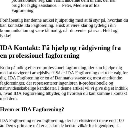
professionelle. Jeg kan varmt anbefale dem til alle, der har
brug for faglig assistance. – Peter, Medlem af Ida
Fagforening
Forhåbentlig har denne artikel hjulpet dig med at få styr på, hvordan du
kan kontakte Ida Fagforening. Husk at være klar og tydelig i din
kommunikation og være tålmodig, når du venter på svar. Held og
lykke!
IDA Kontakt: Få hjælp og rådgivning fra
en professionel fagforening
Er du på udkig efter en professionel fagforening, der kan hjælpe dig
med at navigere i arbejdslivet? Så er IDA Fagforening det rette valg for
dig. IDA Fagforening er en af Danmarks største og mest anerkendte
fagforeninger, der repræsenterer ingeniører, it-professionelle og
naturvidenskabelige kandidater. I denne artikel vil vi give dig et indblik
i, hvad IDA Fagforening tilbyder, og hvordan du kan komme i kontakt
med dem.
Hvem er IDA Fagforening?
IDA Fagforening er en fagforening, der har eksisteret i mere end 100
år. Deres primære mål er at sikre de bedste vilkår for ingeniører, it-