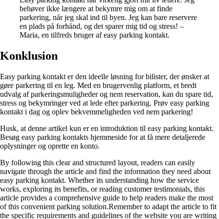
behøver ikke længere at bekymre mig om at finde
parkering, når jeg skal ind til byen. Jeg kan bare reservere
en plads på forhånd, og det sparer mig tid og stress! –
Maria, en tilfreds bruger af easy parking kontakt.
Konklusion
Easy parking kontakt er den ideelle løsning for bilister, der ønsker at
gøre parkering til en leg. Med en brugervenlig platform, et bredt
udvalg af parkeringsmuligheder og nem reservation, kan du spare tid,
stress og bekymringer ved at lede efter parkering. Prøv easy parking
kontakt i dag og oplev bekvemmeligheden ved nem parkering!
Husk, at denne artikel kun er en introduktion til easy parking kontakt.
Besøg easy parking kontakts hjemmeside for at få mere detaljerede
oplysninger og oprette en konto.
By following this clear and structured layout, readers can easily
navigate through the article and find the information they need about
easy parking kontakt. Whether its understanding how the service
works, exploring its benefits, or reading customer testimonials, this
article provides a comprehensive guide to help readers make the most
of this convenient parking solution.Remember to adapt the article to fit
the specific requirements and guidelines of the website you are writing