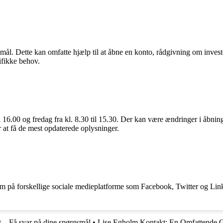
mål. Dette kan omfatte hjælp til at åbne en konto, rådgivning om invest
ifikke behov.
 16.00 og fredag fra kl. 8.30 til 15.30. Der kan være ændringer i åbnings
r at få de mest opdaterede oplysninger.
dem på forskellige sociale medieplatforme som Facebook, Twitter og Lin
 – Få svar på dine spørgsmål
•
Lise Egholm Kontakt: En Omfattende 