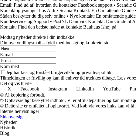
Email: Find ud af, hvordan du kontakter Facebook support
•
Scandic G
Kontaktoplysninger hos Aldi
•
Scania Kontakt: En Omfattende Guide
Sådan beskytter du dig selv online
•
Nye kontakt: En omfattende guide
Kundeservice og Support
•
PostNL Danmark Kontakt: Din Guide til 
Kontakt: Find den bedste måde at kontakte Bauhaus Ishøj på
Modtag nyheder direkte i din indbakke
Din nye yndlingsmail – fyldt med indsigt og konkrete råd.
E-mail
Kom med
Jeg har læst og forstået brugervilkår og privatlivspolitik.
Tilmeldingen er frivillig og kan til enhver tid trækkes tilbage. Læs vores
Del og vis hjerte
X
Facebook
Instagram
LinkedIn
YouTube
Pin
© Al kopiering forbudt.
© Ophavsretligt beskyttet indhold. Vi er affiliatepartner og kan modtag
© Dette site er omfattet af ophavsret. Ved køb via vores links kan vi 
Interne henvisninger
Sideoversigt
Nyheder
Historik
Blog