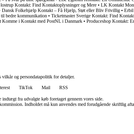
lostrup Kontakt: Find Kontaktoplysninger og Mere
•
LK Kontakt Mont
•
Dansk Folkehjælp Kontakt – Få Hjælp, Støt eller Bliv Frivillig
•
Erbi
 til bedre kommunikation
•
Ticketmaster Sverige Kontakt: Find Kontak
At Komme i Kontakt med PostNL i Danmark
•
Produceshop Kontakt: E
 vilkår og persondatapolitik for detaljer.
terest
TikTok
Mail
RSS
e indtægt fra udvalgte køb foretaget gennem vores side.
få kommission. Indholdet må kun anvendes med forudgående skriftlig afta