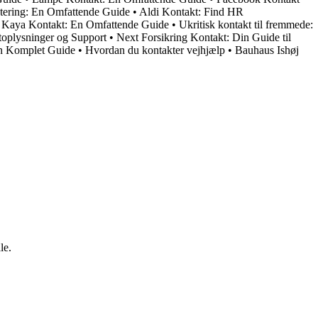
ering: En Omfattende Guide
•
Aldi Kontakt: Find HR
l Kaya Kontakt: En Omfattende Guide
•
Ukritisk kontakt til fremmede:
toplysninger og Support
•
Next Forsikring Kontakt: Din Guide til
n Komplet Guide
•
Hvordan du kontakter vejhjælp
•
Bauhaus Ishøj
le.