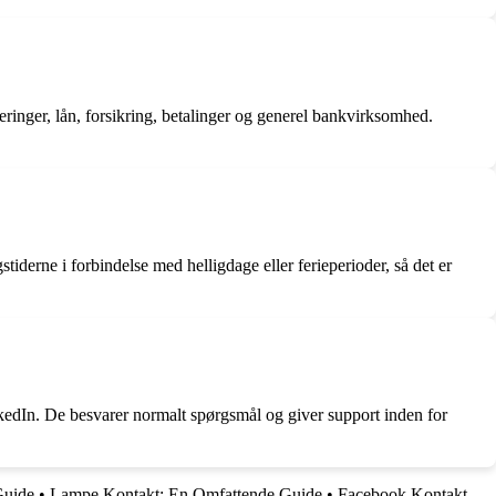
eringer, lån, forsikring, betalinger og generel bankvirksomhed.
tiderne i forbindelse med helligdage eller ferieperioder, så det er
kedIn. De besvarer normalt spørgsmål og giver support inden for
Guide
•
Lampe Kontakt: En Omfattende Guide
•
Facebook Kontakt