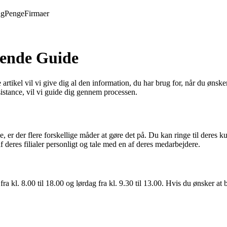
ng
Penge
Firmaer
tende Guide
rtikel vil vi give dig al den information, du har brug for, når du øn
sistance, vil vi guide dig gennem processen.
, er der flere forskellige måder at gøre det på. Du kan ringe til der
eres filialer personligt og tale med en af deres medarbejdere.
ra kl. 8.00 til 18.00 og lørdag fra kl. 9.30 til 13.00. Hvis du ønsker at 