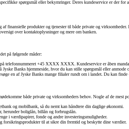
 specifikke spørgsmål eller bekymringer. Deres kundeservice er der for a
 af finansielle produkter og tjenester til både private og virksomheder
en oversigt over kontaktoplysninger og mere om banken.
 det på følgende måder:
på telefonnummeret +45 XXXX XXXX. Kundeservice er åben mandag til fr
 Jyske Banks hjemmeside, hvor du kan stille spørgsmål eller anmode o
søge en af Jyske Banks mange filialer rundt om i landet. Du kan finde 
n imødekomme både private og virksomheders behov. Nogle af de mest po
netbank og mobilbank, så du nemt kan håndtere din daglige økonomi.
, herunder boliglån, billån og forbrugslån.
nge i værdipapirer, fonde og andre investeringsmuligheder.
forsikringsprodukter til at sikre din fremtid og beskytte dine værdier.