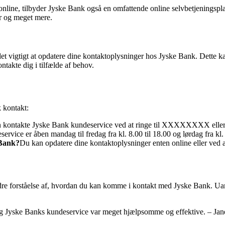
online, tilbyder Jyske Bank også en omfattende online selvbetjeningspl
er og meget mere.
et vigtigt at opdatere dine kontaktoplysninger hos Jyske Bank. Dette ka
ontakte dig i tilfælde af behov.
 kontakt:
 kontakte Jyske Bank kundeservice ved at ringe til XXXXXXXX eller 
ervice er åben mandag til fredag ​​fra kl. 8.00 til 18.00 og lørdag fra kl. 
 Bank?
Du kan opdatere dine kontaktoplysninger enten online eller ved 
edre forståelse af, hvordan du kan komme i kontakt med Jyske Bank. Uans
 og Jyske Banks kundeservice var meget hjælpsomme og effektive. – Ja