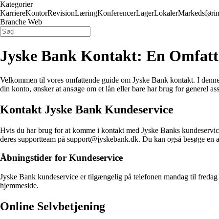
Kategorier
Karriere
Kontor
Revision
Læring
Konferencer
Lager
Lokaler
Markedsføri
Branche Web
Jyske Bank Kontakt: En Omfat
Velkommen til vores omfattende guide om Jyske Bank kontakt. I denne a
din konto, ønsker at ansøge om et lån eller bare har brug for generel as
Kontakt Jyske Bank Kundeservice
Hvis du har brug for at komme i kontakt med Jyske Banks kundeservice
deres supportteam på support@jyskebank.dk. Du kan også besøge en af d
Åbningstider for Kundeservice
Jyske Bank kundeservice er tilgængelig på telefonen mandag til fredag ​​f
hjemmeside.
Online Selvbetjening