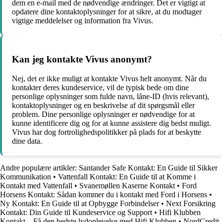
dem en e-mail med de nødvendige ændringer. Det er vigtigt at
opdatere dine kontaktoplysninger for at sikre, at du modtager
vigtige meddelelser og information fra Vivus.
Kan jeg kontakte Vivus anonymt?
Nej, det er ikke muligt at kontakte Vivus helt anonymt. Når du
kontakter deres kundeservice, vil de typisk bede om dine
personlige oplysninger som fulde navn, låne-ID (hvis relevant),
kontaktoplysninger og en beskrivelse af dit spørgsmål eller
problem. Dine personlige oplysninger er nødvendige for at
kunne identificere dig og for at kunne assistere dig bedst muligt.
Vivus har dog fortrolighedspolitikker på plads for at beskytte
dine data.
Andre populære artikler:
Santander Safe Kontakt: En Guide til Sikker
Kommunikation
•
Vattenfall Kontakt: En Guide til at Komme i
Kontakt med Vattenfall
•
Svanemøllen Kaserne Kontakt
•
Ford
Horsens Kontakt: Sådan kommer du i kontakt med Ford i Horsens
•
Ny Kontakt: En Guide til at Opbygge Forbindelser
•
Next Forsikring
Kontakt: Din Guide til Kundeservice og Support
•
Hifi Klubben
Kontakt – Få den bedste lydoplevelse med Hifi Klubben
•
NordCredit