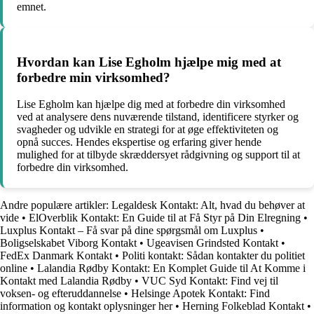
emnet.
Hvordan kan Lise Egholm hjælpe mig med at
forbedre min virksomhed?
Lise Egholm kan hjælpe dig med at forbedre din virksomhed
ved at analysere dens nuværende tilstand, identificere styrker og
svagheder og udvikle en strategi for at øge effektiviteten og
opnå succes. Hendes ekspertise og erfaring giver hende
mulighed for at tilbyde skræddersyet rådgivning og support til at
forbedre din virksomhed.
Andre populære artikler:
Legaldesk Kontakt: Alt, hvad du behøver at
vide
•
ElOverblik Kontakt: En Guide til at Få Styr på Din Elregning
•
Luxplus Kontakt – Få svar på dine spørgsmål om Luxplus
•
Boligselskabet Viborg Kontakt
•
Ugeavisen Grindsted Kontakt
•
FedEx Danmark Kontakt
•
Politi kontakt: Sådan kontakter du politiet
online
•
Lalandia Rødby Kontakt: En Komplet Guide til At Komme i
Kontakt med Lalandia Rødby
•
VUC Syd Kontakt: Find vej til
voksen- og efteruddannelse
•
Helsinge Apotek Kontakt: Find
information og kontakt oplysninger her
•
Herning Folkeblad Kontakt
•