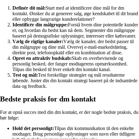
Definér dit mål:
Start med at identificere dine mål for dm
kontakt. Ønsker du at generere salg, øge kendskabet til dit brand
eller opbygge langvarige kunderelationer?
Identificér din målgruppe:
Forstå hvem dine potentielle kunder
er, og hvordan du bedst kan nå dem. Segmenter din målgruppe
baseret på demografiske oplysninger, interesser eller købsvaner.
Vælg de rigtige kanaler:
Vælg de kanaler, der bedst passer til
din målgruppe og dine mål. Overvej e-mail-markedsføring,
direkte post, telefonopkald eller en kombination af disse.
Opret en attraktiv budskab:
Skab en overbevisende og
personlig besked, der fanger modtagerens opmærksomhed.
Tilpas din besked til hver enkelt dm kontakt kanal.
Test og mål:
Test forskellige strategier og mål resultaterne
løbende. Juster din dm kontakt strategi baseret på de indsamlede
data og feedback.
Bedste praksis for dm kontakt
For at opnå succes med din dm kontakt, er der nogle bedste praksis, du
bør følge:
Hold det personligt:
Tilpas din kommunikation til den enkelte
modtager. Brug personlige oplysninger som navn eller tidligere