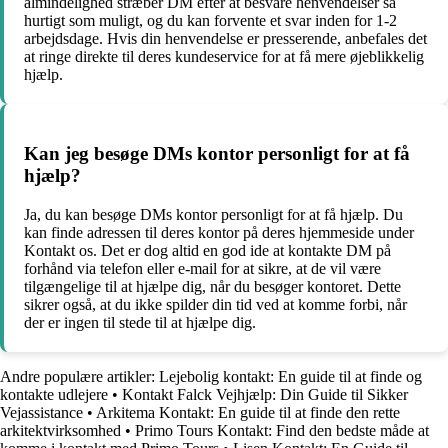
almindelighed stræber DM efter at besvare henvendelser så
hurtigt som muligt, og du kan forvente et svar inden for 1-2
arbejdsdage. Hvis din henvendelse er presserende, anbefales det
at ringe direkte til deres kundeservice for at få mere øjeblikkelig
hjælp.
Kan jeg besøge DMs kontor personligt for at få
hjælp?
Ja, du kan besøge DMs kontor personligt for at få hjælp. Du
kan finde adressen til deres kontor på deres hjemmeside under
Kontakt os. Det er dog altid en god ide at kontakte DM på
forhånd via telefon eller e-mail for at sikre, at de vil være
tilgængelige til at hjælpe dig, når du besøger kontoret. Dette
sikrer også, at du ikke spilder din tid ved at komme forbi, når
der er ingen til stede til at hjælpe dig.
Andre populære artikler:
Lejebolig kontakt: En guide til at finde og
kontakte udlejere
•
Kontakt Falck Vejhjælp: Din Guide til Sikker
Vejassistance
•
Arkitema Kontakt: En guide til at finde den rette
arkitektvirksomhed
•
Primo Tours Kontakt: Find den bedste måde at