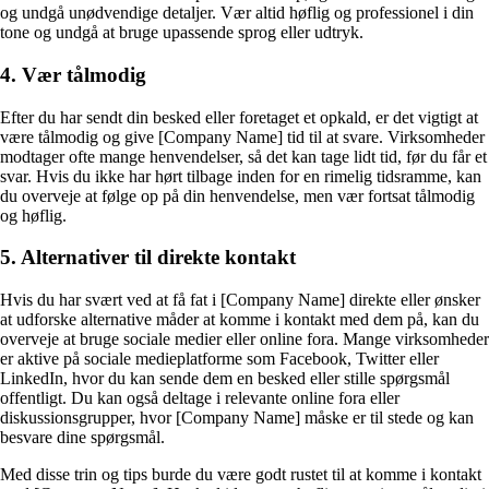
og undgå unødvendige detaljer. Vær altid høflig og professionel i din
tone og undgå at bruge upassende sprog eller udtryk.
4. Vær tålmodig
Efter du har sendt din besked eller foretaget et opkald, er det vigtigt at
være tålmodig og give [Company Name] tid til at svare. Virksomheder
modtager ofte mange henvendelser, så det kan tage lidt tid, før du får et
svar. Hvis du ikke har hørt tilbage inden for en rimelig tidsramme, kan
du overveje at følge op på din henvendelse, men vær fortsat tålmodig
og høflig.
5. Alternativer til direkte kontakt
Hvis du har svært ved at få fat i [Company Name] direkte eller ønsker
at udforske alternative måder at komme i kontakt med dem på, kan du
overveje at bruge sociale medier eller online fora. Mange virksomheder
er aktive på sociale medieplatforme som Facebook, Twitter eller
LinkedIn, hvor du kan sende dem en besked eller stille spørgsmål
offentligt. Du kan også deltage i relevante online fora eller
diskussionsgrupper, hvor [Company Name] måske er til stede og kan
besvare dine spørgsmål.
Med disse trin og tips burde du være godt rustet til at komme i kontakt