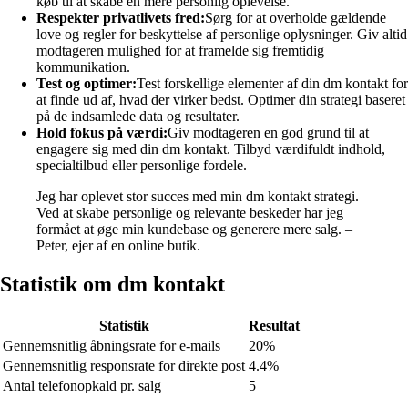
køb til at skabe en mere personlig oplevelse.
Respekter privatlivets fred:
Sørg for at overholde gældende
love og regler for beskyttelse af personlige oplysninger. Giv altid
modtageren mulighed for at framelde sig fremtidig
kommunikation.
Test og optimer:
Test forskellige elementer af din dm kontakt for
at finde ud af, hvad der virker bedst. Optimer din strategi baseret
på de indsamlede data og resultater.
Hold fokus på værdi:
Giv modtageren en god grund til at
engagere sig med din dm kontakt. Tilbyd værdifuldt indhold,
specialtilbud eller personlige fordele.
Jeg har oplevet stor succes med min dm kontakt strategi.
Ved at skabe personlige og relevante beskeder har jeg
formået at øge min kundebase og generere mere salg. –
Peter, ejer af en online butik.
Statistik om dm kontakt
Statistik
Resultat
Gennemsnitlig åbningsrate for e-mails
20%
Gennemsnitlig responsrate for direkte post
4.4%
Antal telefonopkald pr. salg
5