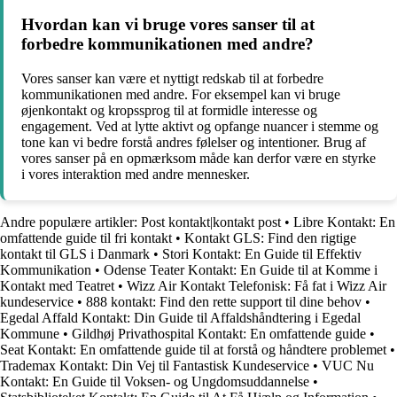
Hvordan kan vi bruge vores sanser til at
forbedre kommunikationen med andre?
Vores sanser kan være et nyttigt redskab til at forbedre
kommunikationen med andre. For eksempel kan vi bruge
øjenkontakt og kropssprog til at formidle interesse og
engagement. Ved at lytte aktivt og opfange nuancer i stemme og
tone kan vi bedre forstå andres følelser og intentioner. Brug af
vores sanser på en opmærksom måde kan derfor være en styrke
i vores interaktion med andre mennesker.
Andre populære artikler:
Post kontakt|kontakt post
•
Libre Kontakt: En
omfattende guide til fri kontakt
•
Kontakt GLS: Find den rigtige
kontakt til GLS i Danmark
•
Stori Kontakt: En Guide til Effektiv
Kommunikation
•
Odense Teater Kontakt: En Guide til at Komme i
Kontakt med Teatret
•
Wizz Air Kontakt Telefonisk: Få fat i Wizz Air
kundeservice
•
888 kontakt: Find den rette support til dine behov
•
Egedal Affald Kontakt: Din Guide til Affaldshåndtering i Egedal
Kommune
•
Gildhøj Privathospital Kontakt: En omfattende guide
•
Seat Kontakt: En omfattende guide til at forstå og håndtere problemet
•
Trademax Kontakt: Din Vej til Fantastisk Kundeservice
•
VUC Nu
Kontakt: En Guide til Voksen- og Ungdomsuddannelse
•