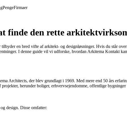
ng
Penge
Firmaer
at finde den rette arkitektvirks
lbyder en bred vifte af arkitekt- og designløsninger. Hvis du står over
ntninger. I denne guide vil vi udforske, hvordan Arkitema Kontakt kan hj
ema Architects, der blev grundlagt i 1969. Med mere end 50 års erfarin
 projekter, herunder boliger, erhvervsejendomme, offentlige bygninger o
r og design. Disse omfatter: