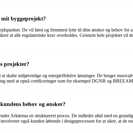
 mit byggeprojekt?
partner. De vil først og fremmest lytte til dine ønsker og behov for at f
krer at alle regulatoriske krav overholdes. Gennem hele projektet vil de s
s projekter?
 at skabe miljøvenlige og energieffektive løsninger. De bruger innovativ
faring med at opnå certificeringer som for eksempel DGNB og BREEAM
r kundens behov og ønsker?
vender Arkitema en struktureret proces. De indleder altid med en grundig
nvolverer også kunden løbende i designprocessen for at sikre, at de en