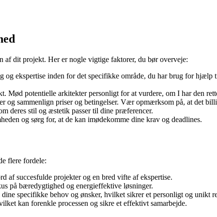
hed
 af dit projekt. Her er nogle vigtige faktorer, du bør overveje:
og ekspertise inden for det specifikke område, du har brug for hjælp til
kt. Mød potentielle arkitekter personligt for at vurdere, om I har den r
er og sammenlign priser og betingelser. Vær opmærksom på, at det billigs
 deres stil og æstetik passer til dine præferencer.
omheden og sørg for, at de kan imødekomme dine krav og deadlines.
 flere fordele:
d af succesfulde projekter og en bred vifte af ekspertise.
kus på bæredygtighed og energieffektive løsninger.
 dine specifikke behov og ønsker, hvilket sikrer et personligt og unikt re
ilket kan forenkle processen og sikre et effektivt samarbejde.