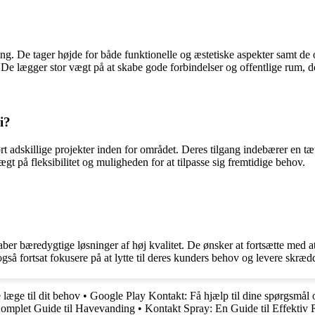
ang. De tager højde for både funktionelle og æstetiske aspekter samt d
er. De lægger stor vægt på at skabe gode forbindelser og offentlige rum
i?
t adskillige projekter inden for området. Deres tilgang indebærer en tæ
t på fleksibilitet og muligheden for at tilpasse sig fremtidige behov.
ber bæredygtige løsninger af høj kvalitet. De ønsker at fortsætte med 
 også fortsat fokusere på at lytte til deres kunders behov og levere skræ
læge til dit behov
•
Google Play Kontakt: Få hjælp til dine spørgsmål
omplet Guide til Havevanding
•
Kontakt Spray: En Guide til Effektiv