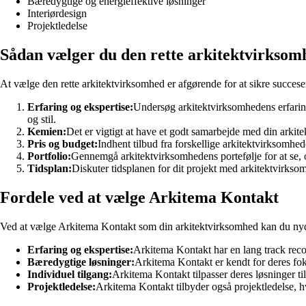
Bæredygtige og energieffektive løsninger
Interiørdesign
Projektledelse
Sådan vælger du den rette arkitektvirksom
At vælge den rette arkitektvirksomhed er afgørende for at sikre succesen
Erfaring og ekspertise:
Undersøg arkitektvirksomhedens erfaring 
og stil.
Kemien:
Det er vigtigt at have et godt samarbejde med din arkite
Pris og budget:
Indhent tilbud fra forskellige arkitektvirksomhed
Portfolio:
Gennemgå arkitektvirksomhedens portefølje for at se, om
Tidsplan:
Diskuter tidsplanen for dit projekt med arkitektvirks
Fordele ved at vælge Arkitema Kontakt
Ved at vælge Arkitema Kontakt som din arkitektvirksomhed kan du nyde
Erfaring og ekspertise:
Arkitema Kontakt har en lang track recor
Bæredygtige løsninger:
Arkitema Kontakt er kendt for deres fo
Individuel tilgang:
Arkitema Kontakt tilpasser deres løsninger til
Projektledelse:
Arkitema Kontakt tilbyder også projektledelse, hv