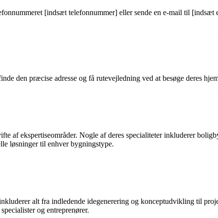
lefonnummeret [indsæt telefonnummer] eller sende en e-mail til [indsæt
inde den præcise adresse og få rutevejledning ved at besøge deres hje
fte af ekspertiseområder. Nogle af deres specialiteter inkluderer boligb
le løsninger til enhver bygningstype.
e inkluderer alt fra indledende idegenerering og konceptudvikling til pr
pecialister og entreprenører.