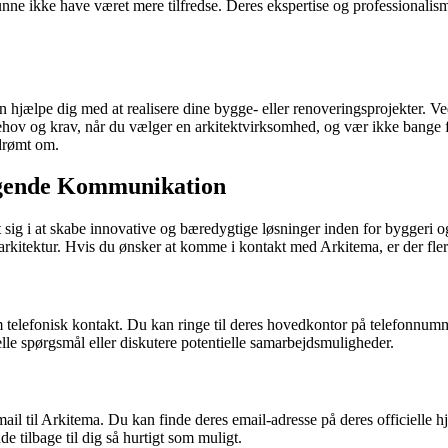
nne ikke have været mere tilfredse. Deres ekspertise og professionalisme
n hjælpe dig med at realisere dine bygge- eller renoveringsprojekter. V
ehov og krav, når du vælger en arkitektvirksomhed, og vær ikke bange fo
 drømt om.
ngende Kommunikation
sig i at skabe innovative og bæredygtige løsninger inden for byggeri og 
rkitektur. Hvis du ønsker at komme i kontakt med Arkitema, er der fler
telefonisk kontakt. Du kan ringe til deres hovedkontor på telefonnu
lle spørgsmål eller diskutere potentielle samarbejdsmuligheder.
ail til Arkitema. Du kan finde deres email-adresse på deres officielle 
e tilbage til dig så hurtigt som muligt.