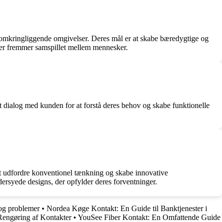
e omkringliggende omgivelser. Deres mål er at skabe bæredygtige og
, der fremmer samspillet mellem mennesker.
t dialog med kunden for at forstå deres behov og skabe funktionelle
at udfordre konventionel tænkning og skabe innovative
ddersyede designs, der opfylder deres forventninger.
 og problemer
•
Nordea Køge Kontakt: En Guide til Banktjenester i
 Rengøring af Kontakter
•
YouSee Fiber Kontakt: En Omfattende Guide