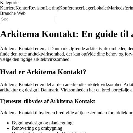
Kategorier
Karriere
Kontor
Revision
Læring
Konferencer
Lager
Lokaler
Markedsføri
Branche Web
Arkitema Kontakt: En guide til 
Arkitema Kontakt er en af Danmarks førende arkitektvirksomheder, der ti
finde den rette arkitektvirksomhed, der kan opfylde dine behov og forve
vælge den rigtige arkitektvirksomhed.
Hvad er Arkitema Kontakt?
Arkitema Kontakt er en del af den anerkendte arkitektvirksomhed Arkit
arkitektur og design i Danmark. Virksomheden har en bred portefølje af
Tjenester tilbydes af Arkitema Kontakt
Arkitema Kontakt tilbyder en bred vifte af tjenester inden for arkitektu
Bygningsdesign og planlægning
Renovering og ombygning