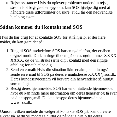
Rejseassistance: Hvis du oplever problemer under din rejse,
såsom tabt bagage eller sygdom, kan SOS hjælpe dig med at
håndtere disse udfordringer og sikre, at du får den nødvendige
hjælp og støtte.
Sådan kommer du i kontakt med SOS
Hvis du har brug for at kontakte SOS for at få hjælp, er der flere
måder, du kan gøre det på:
Ring til SOS nødtelefon: SOS har en nødtelefon, der er åben
døgnet rundt. Du kan ringe til dem på deres nødnummer XXXX
XXXX, og de vil straks sætte dig i kontakt med den rigtige
afdeling for at hjælpe dig.
Send en e-mail: Hvis din situation ikke er akut, kan du også
sende en e-mail til SOS på deres e-mailadresse XXXX@sos.dk.
Deres kundeserviceteam vil besvare din henvendelse så hurtigt
som muligt.
Besøg deres hjemmeside: SOS har en omfattende hjemmeside,
hvor du kan finde mere information om deres tjenester og få svar
på dine spørgsmål. Du kan besøge deres hjemmeside på
www.sos.dk.
Uanset hvilken metode du vælger at kontakte SOS på, kan du være
sikker på, at du vil modtage hurtig og pålidelig hjælp fra deres