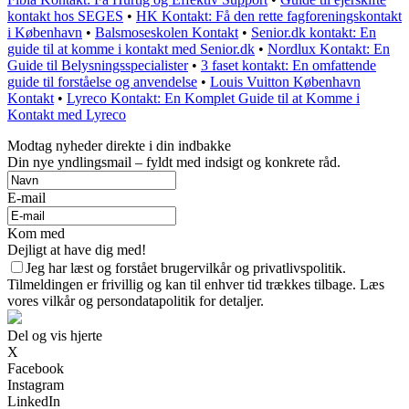
kontakt hos SEGES
•
HK Kontakt: Få den rette fagforeningskontakt
i København
•
Balsmoseskolen Kontakt
•
Senior.dk kontakt: En
guide til at komme i kontakt med Senior.dk
•
Nordlux Kontakt: En
Guide til Belysningsspecialister
•
3 faset kontakt: En omfattende
guide til forståelse og anvendelse
•
Louis Vuitton København
Kontakt
•
Lyreco Kontakt: En Komplet Guide til at Komme i
Kontakt med Lyreco
Modtag nyheder direkte i din indbakke
Din nye yndlingsmail – fyldt med indsigt og konkrete råd.
E-mail
Kom med
Dejligt at have dig med!
Jeg har læst og forstået brugervilkår og privatlivspolitik.
Tilmeldingen er frivillig og kan til enhver tid trækkes tilbage. Læs
vores vilkår og persondatapolitik for detaljer.
Del og vis hjerte
X
Facebook
Instagram
LinkedIn