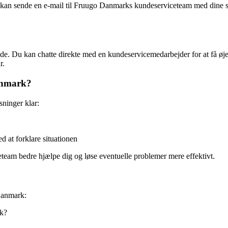
n sende en e-mail til Fruugo Danmarks kundeserviceteam med dine spø
. Du kan chatte direkte med en kundeservicemedarbejder for at få øjebl
r.
Danmark?
sninger klar:
d at forklare situationen
eam bedre hjælpe dig og løse eventuelle problemer mere effektivt.
 Danmark:
rk?