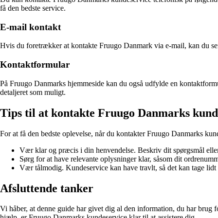
få den bedste service.
E-mail kontakt
Hvis du foretrækker at kontakte Fruugo Danmark via e-mail, kan du send
Kontaktformular
På Fruugo Danmarks hjemmeside kan du også udfylde en kontaktformular 
detaljeret som muligt.
Tips til at kontakte Fruugo Danmarks kund
For at få den bedste oplevelse, når du kontakter Fruugo Danmarks kunde
Vær klar og præcis i din henvendelse. Beskriv dit spørgsmål elle
Sørg for at have relevante oplysninger klar, såsom dit ordrenumme
Vær tålmodig. Kundeservice kan have travlt, så det kan tage lidt t
Afsluttende tanker
Vi håber, at denne guide har givet dig al den information, du har brug
hjælp, er Fruugo Danmarks kundeservice klar til at assistere dig.