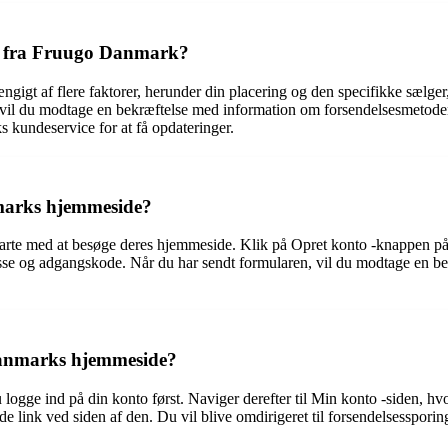
ng fra Fruugo Danmark?
gigt af flere faktorer, herunder din placering og den specifikke sælger, 
ng, vil du modtage en bekræftelse med information om forsendelsesmetod
 kundeservice for at få opdateringer.
marks hjemmeside?
te med at besøge deres hjemmeside. Klik på Opret konto -knappen på for
sse og adgangskode. Når du har sendt formularen, vil du modtage en bek
Danmarks hjemmeside?
gge ind på din konto først. Naviger derefter til Min konto -siden, hvor 
nde link ved siden af den. Du vil blive omdirigeret til forsendelsessporin