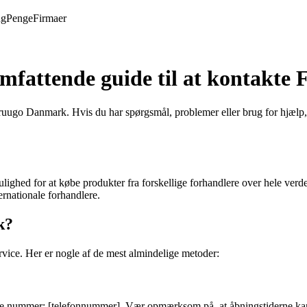
ng
Penge
Firmaer
fattende guide til at kontakte
go Danmark. Hvis du har spørgsmål, problemer eller brug for hjælp, vi
mulighed for at købe produkter fra forskellige forhandlere over hele v
ernationale forhandlere.
k?
ice. Her er nogle af de mest almindelige metoder:
nummer: [telefonnummer]. Vær opmærksom på, at åbningstiderne kan var