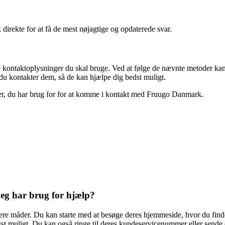
direkte for at få de mest nøjagtige og opdaterede svar.
kontaktoplysninger du skal bruge. Ved at følge de nævnte metoder ka
 du kontakter dem, så de kan hjælpe dig bedst muligt.
nger, du har brug for for at komme i kontakt med Fruugo Danmark.
eg har brug for hjælp?
ere måder. Du kan starte med at besøge deres hjemmeside, hvor du find
st muligt. Du kan også ringe til deres kundeservicenummer eller sende e