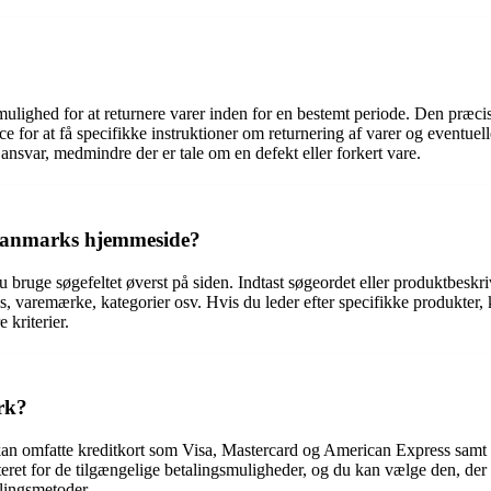
lighed for at returnere varer inden for en bestemt periode. Den præcise
or at få specifikke instruktioner om returnering af varer og eventuelle r
svar, medmindre der er tale om en defekt eller forkert vare.
 Danmarks hjemmeside?
ruge søgefeltet øverst på siden. Indtast søgeordet eller produktbeskri
 pris, varemærke, kategorier osv. Hvis du leder efter specifikke produkte
 kriterier.
rk?
an omfatte kreditkort som Visa, Mastercard og American Express samt a
ret for de tilgængelige betalingsmuligheder, og du kan vælge den, der p
alingsmetoder.