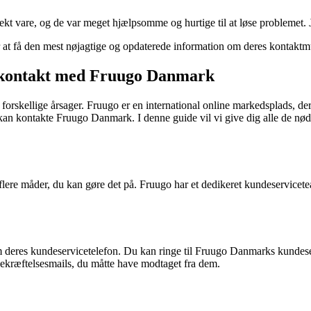
 vare, og de var meget hjælpsomme og hurtige til at løse problemet. J
r at få den mest nøjagtige og opdaterede information om deres kontaktm
 kontakt med Fruugo Danmark
kellige årsager. Fruugo er en international online markedsplads, der 
du kan kontakte Fruugo Danmark. I denne guide vil vi give dig alle de
re måder, du kan gøre det på. Fruugo har et dedikeret kundeserviceteam
deres kundeservicetelefon. Du kan ringe til Fruugo Danmarks kundeser
kræftelsesmails, du måtte have modtaget fra dem.