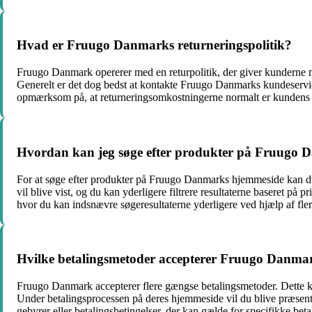
Hvad er Fruugo Danmarks returneringspolitik?
Fruugo Danmark opererer med en returpolitik, der giver kunderne mu
Generelt er det dog bedst at kontakte Fruugo Danmarks kundeservice f
opmærksom på, at returneringsomkostningerne normalt er kundens an
Hvordan kan jeg søge efter produkter på Fruugo
For at søge efter produkter på Fruugo Danmarks hjemmeside kan du b
vil blive vist, og du kan yderligere filtrere resultaterne baseret på
hvor du kan indsnævre søgeresultaterne yderligere ved hjælp af flere
Hvilke betalingsmetoder accepterer Fruugo Danma
Fruugo Danmark accepterer flere gængse betalingsmetoder. Dette k
Under betalingsprocessen på deres hjemmeside vil du blive præsente
gebyrer eller betalingsbetingelser, der kan gælde for specifikke bet