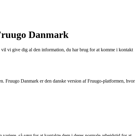
 Fruugo Danmark
l vi give dig al den information, du har brug for at komme i kontakt
erden. Fruugo Danmark er den danske version af Fruugo-platformen, hvor
iere, så sørg for at kontakte dem i deres normale arbejdstid for at