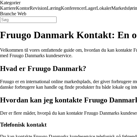
Kategorier
Karriere
Kontor
Revision
Læring
Konferencer
Lager
Lokaler
Markedsføri
Branche Web
Fruugo Danmark Kontakt: En om
Velkommen til vores omfattende guide om, hvordan du kan kontakte Fruu
med Fruugo Danmarks kundeservice.
Hvad er Fruugo Danmark?
Fruugo er en international online markedsplads, der giver forbrugere 
danske forbrugere kan handle og finde produkter fra både lokale og int
Hvordan kan jeg kontakte Fruugo Danmar
Der er flere måder, hvorpå du kan kontakte Fruugo Danmarks kundeserv
Telefonisk kontakt
Du kan kontakte Fruugo Danmarks kundeservice telefonisk på følgende 