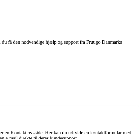
n du få den nødvendige hjælp og support fra Fruugo Danmarks
er en Kontakt os -side. Her kan du udfylde en kontaktformular med
n e-mail direkte til deres kundesupport.