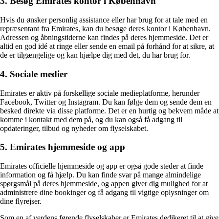
3. Besøg Emirates kontor i København
Hvis du ønsker personlig assistance eller har brug for at tale med en
repræsentant fra Emirates, kan du besøge deres kontor i København.
Adressen og åbningstiderne kan findes på deres hjemmeside. Det er
altid en god idé at ringe eller sende en email på forhånd for at sikre, at
de er tilgængelige og kan hjælpe dig med det, du har brug for.
4. Sociale medier
Emirates er aktiv på forskellige sociale medieplatforme, herunder
Facebook, Twitter og Instagram. Du kan følge dem og sende dem en
besked direkte via disse platforme. Det er en hurtig og bekvem måde at
komme i kontakt med dem på, og du kan også få adgang til
opdateringer, tilbud og nyheder om flyselskabet.
5. Emirates hjemmeside og app
Emirates officielle hjemmeside og app er også gode steder at finde
information og få hjælp. Du kan finde svar på mange almindelige
spørgsmål på deres hjemmeside, og appen giver dig mulighed for at
administrere dine bookinger og få adgang til vigtige oplysninger om
dine flyrejser.
Som en af verdens førende flyselskaber er Emirates dedikeret til at give