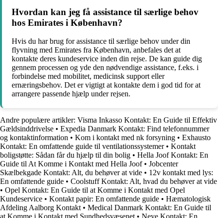
Hvordan kan jeg få assistance til særlige behov
hos Emirates i København?
Hvis du har brug for assistance til særlige behov under din
flyvning med Emirates fra København, anbefales det at
kontakte deres kundeservice inden din rejse. De kan guide dig
gennem processen og yde den nødvendige assistance, f.eks. i
forbindelse med mobilitet, medicinsk support eller
ernæringsbehov. Det er vigtigt at kontakte dem i god tid for at
arrangere passende hjælp under rejsen.
Andre populære artikler:
Visma Inkasso Kontakt: En Guide til Effektiv
Gældsinddrivelse
•
Expedia Danmark Kontakt: Find telefonnummer
og kontaktinformation
•
Kom i kontakt med nk forsyning
•
Exhausto
Kontakt: En omfattende guide til ventilationssystemer
•
Kontakt
boligstøtte: Sådan får du hjælp til din bolig
•
Hella Joof Kontakt: En
Guide til At Komme i Kontakt med Hella Joof
•
Jobcenter
Skælbekgade Kontakt: Alt, du behøver at vide
•
12v kontakt med lys:
En omfattende guide
•
Coolstuff Kontakt: Alt, hvad du behøver at vide
•
Opel Kontakt: En Guide til at Komme i Kontakt med Opel
Kundeservice
•
Kontakt papir: En omfattende guide
•
Hæmatologisk
Afdeling Aalborg Kontakt
•
Medical Danmark Kontakt: En Guide til
at Komme i Kontakt med Sundhedsvæsenet
•
Neye Kontakt: En