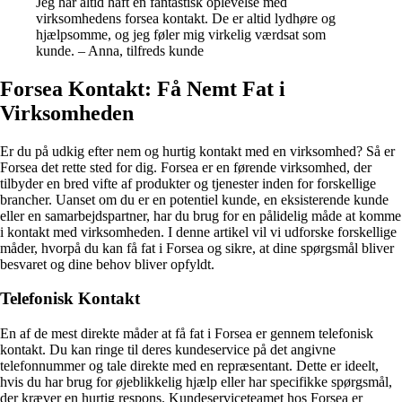
Jeg har altid haft en fantastisk oplevelse med
virksomhedens forsea kontakt. De er altid lydhøre og
hjælpsomme, og jeg føler mig virkelig værdsat som
kunde. – Anna, tilfreds kunde
Forsea Kontakt: Få Nemt Fat i
Virksomheden
Er du på udkig efter nem og hurtig kontakt med en virksomhed? Så er
Forsea det rette sted for dig. Forsea er en førende virksomhed, der
tilbyder en bred vifte af produkter og tjenester inden for forskellige
brancher. Uanset om du er en potentiel kunde, en eksisterende kunde
eller en samarbejdspartner, har du brug for en pålidelig måde at komme
i kontakt med virksomheden. I denne artikel vil vi udforske forskellige
måder, hvorpå du kan få fat i Forsea og sikre, at dine spørgsmål bliver
besvaret og dine behov bliver opfyldt.
Telefonisk Kontakt
En af de mest direkte måder at få fat i Forsea er gennem telefonisk
kontakt. Du kan ringe til deres kundeservice på det angivne
telefonnummer og tale direkte med en repræsentant. Dette er ideelt,
hvis du har brug for øjeblikkelig hjælp eller har specifikke spørgsmål,
der kræver en hurtig respons. Kundeserviceteamet hos Forsea er