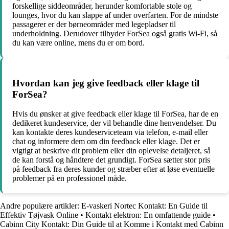
forskellige siddeområder, herunder komfortable stole og
lounges, hvor du kan slappe af under overfarten. For de mindste
passagerer er der børneområder med legepladser til
underholdning. Derudover tilbyder ForSea også gratis Wi-Fi, så
du kan være online, mens du er om bord.
Hvordan kan jeg give feedback eller klage til
ForSea?
Hvis du ønsker at give feedback eller klage til ForSea, har de en
dedikeret kundeservice, der vil behandle dine henvendelser. Du
kan kontakte deres kundeserviceteam via telefon, e-mail eller
chat og informere dem om din feedback eller klage. Det er
vigtigt at beskrive dit problem eller din oplevelse detaljeret, så
de kan forstå og håndtere det grundigt. ForSea sætter stor pris
på feedback fra deres kunder og stræber efter at løse eventuelle
problemer på en professionel måde.
Andre populære artikler:
E-vaskeri Nortec Kontakt: En Guide til
Effektiv Tøjvask Online
•
Kontakt elektron: En omfattende guide
•
Cabinn City Kontakt: Din Guide til at Komme i Kontakt med Cabinn