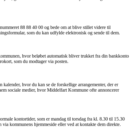
mmeret 88 88 40 00 og bede om at blive stillet videre til
ngsformular, som du kan udfylde elektronisk og sende til dem.
kommunen, hvor beløbet automatisk bliver trukket fra din bankkonto
irokort, som du modtager via posten.
lender, hvor du kan se de forskellige arrangementer, der er
gennem sociale medier, hvor Middelfart Kommune ofte annoncerer
rmale kontortider, som er mandag til torsdag fra kl. 8.30 til 15.30
nten via kommunens hjemmeside eller ved at kontakte dem direkte.