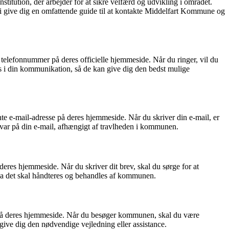
tution, der arbejder for at sikre velfærd og udvikling i området.
vi give dig en omfattende guide til at kontakte Middelfart Kommune og
telefonnummer på deres officielle hjemmeside. Når du ringer, vil du
is i din kommunikation, så de kan give dig den bedst mulige
e e-mail-adresse på deres hjemmeside. Når du skriver din e-mail, er
å svar på din e-mail, afhængigt af travlheden i kommunen.
res hjemmeside. Når du skriver dit brev, skal du sørge for at
, da det skal håndteres og behandles af kommunen.
e på deres hjemmeside. Når du besøger kommunen, skal du være
 give dig den nødvendige vejledning eller assistance.