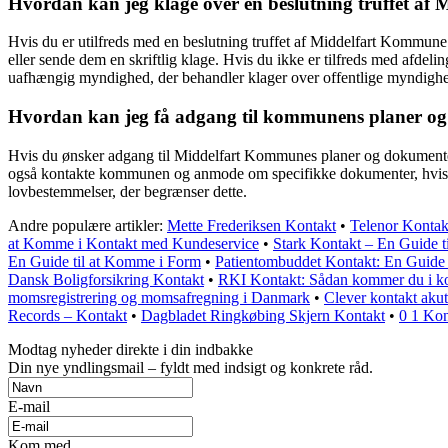
Hvordan kan jeg klage over en beslutning truffet a
Hvis du er utilfreds med en beslutning truffet af Middelfart Kommune o
eller sende dem en skriftlig klage. Hvis du ikke er tilfreds med afdeli
uafhængig myndighed, der behandler klager over offentlige myndighe
Hvordan kan jeg få adgang til kommunens planer o
Hvis du ønsker adgang til Middelfart Kommunes planer og dokumenter
også kontakte kommunen og anmode om specifikke dokumenter, hvis de i
lovbestemmelser, der begrænser dette.
Andre populære artikler:
Mette Frederiksen Kontakt
•
Telenor Kontakt 
at Komme i Kontakt med Kundeservice
•
Stark Kontakt – En Guide ti
En Guide til at Komme i Form
•
Patientombuddet Kontakt: En Guide 
Dansk Boligforsikring Kontakt
•
RKI Kontakt: Sådan kommer du i k
momsregistrering og momsafregning i Danmark
•
Clever kontakt akut
Records – Kontakt
•
Dagbladet Ringkøbing Skjern Kontakt
•
0 1 Kon
Modtag nyheder direkte i din indbakke
Din nye yndlingsmail – fyldt med indsigt og konkrete råd.
E-mail
Kom med