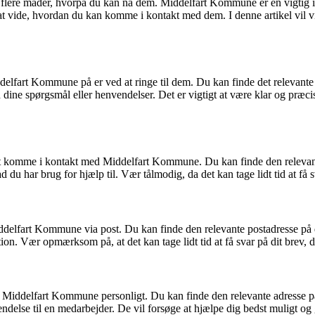
re måder, hvorpå du kan nå dem. Middelfart Kommune er en vigtig insti
t at vide, hvordan du kan komme i kontakt med dem. I denne artikel vil 
elfart Kommune på er ved at ringe til dem. Du kan finde det relevante 
d dine spørgsmål eller henvendelser. Det er vigtigt at være klar og præc
 at komme i kontakt med Middelfart Kommune. Du kan finde den relevant
vad du har brug for hjælp til. Vær tålmodig, da det kan tage lidt tid at f
ddelfart Kommune via post. Du kan finde den relevante postadresse på de
ion. Vær opmærksom på, at det kan tage lidt tid at få svar på dit brev
øge Middelfart Kommune personligt. Du kan finde den relevante adress
vendelse til en medarbejder. De vil forsøge at hjælpe dig bedst muligt og