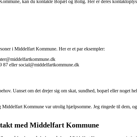
t Kommune, kan du kontakte Bopæl og Bolig. Her er deres kontaktoplys
rsoner i Middelfart Kommune. Her er et par eksempler:
center@middelfartkommune.dk
09 87 eller social@middelfartkommune.dk
ehov. Uanset om det drejer sig om skat, sundhed, bopæl eller noget helt
 og Middelfart Kommune var utrolig hjælpsomme. Jeg ringede til dem, o
ntakt med Middelfart Kommune