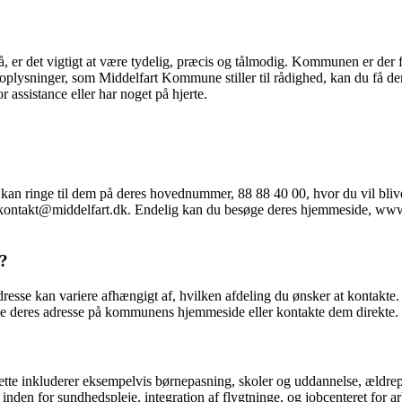
r det vigtigt at være tydelig, præcis og tålmodig. Kommunen er der for 
oplysninger, som Middelfart Kommune stiller til rådighed, kan du få de
assistance eller har noget på hjerte.
 ringe til dem på deres hovednummer, 88 88 40 00, hvor du vil blive st
 kontakt@middelfart.dk. Endelig kan du besøge deres hjemmeside, www.m
e?
adresse kan variere afhængigt af, hvilken afdeling du ønsker at konta
nde deres adresse på kommunens hjemmeside eller kontakte dem direkte.
ette inkluderer eksempelvis børnepasning, skoler og uddannelse, ældrepl
den for sundhedspleje, integration af flygtninge, og jobcenteret for a