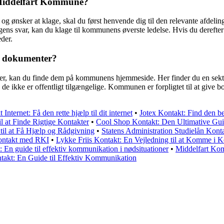
f Middelfart Kommune?
g ønsker at klage, skal du først henvende dig til den relevante afdelin
ngens svar, kan du klage til kommunens øverste ledelse. Hvis du derefter
der.
g dokumenter?
, kan du finde dem på kommunens hjemmeside. Her finder du en sektion
kke er offentligt tilgængelige. Kommunen er forpligtet til at give bo
Internet: Få den rette hjælp til dit internet
•
Jotex Kontakt: Find den be
l at Finde Rigtige Kontakter
•
Cool Shop Kontakt: Den Ultimative Gu
til at Få Hjælp og Rådgivning
•
Statens Administration Studielån Kont
ontakt med RKI
•
Lykke Friis Kontakt: En Vejledning til at Komme i 
: En guide til effektiv kommunikation i nødsituationer
•
Middelfart Ko
takt: En Guide til Effektiv Kommunikation