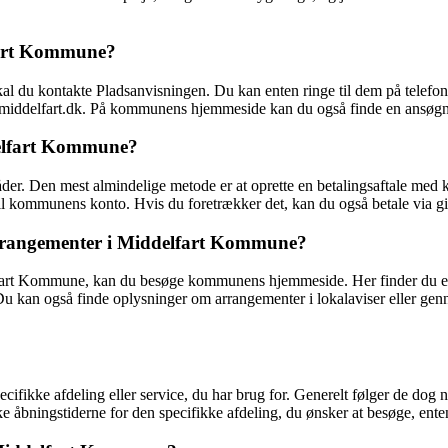
fart Kommune?
du kontakte Pladsanvisningen. Du kan enten ringe til dem på telefonnu
@middelfart.dk. På kommunens hjemmeside kan du også finde en ansøgni
delfart Kommune?
r. Den mest almindelige metode er at oprette en betalingsaftale med 
il kommunens konto. Hvis du foretrækker det, kan du også betale via g
rrangementer i Middelfart Kommune?
rt Kommune, kan du besøge kommunens hjemmeside. Her finder du en ka
r. Du kan også finde oplysninger om arrangementer i lokalaviser eller 
ikke afdeling eller service, du har brug for. Generelt følger de dog no
ekke åbningstiderne for den specifikke afdeling, du ønsker at besøge, e