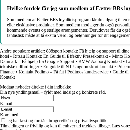
Hvilke fordele får jeg som medlem af Fætter BRs lo
Som medlem af Fætter BRs loyalitetsprogram får du adgang til en ræk
eller eksklusive produkter. Som medlem modtager du også personlige
kommende events og særlige arrangementer. Derudover får du også m
fantastisk måde at få ekstra værdi og belønninger for dit engagement
Andre populære artikler:
888sport kontakt: Få hjælp og support til din
hotel
•
Ritzau Kontakt: En Guide til Effektiv Pressekontakt
•
Minto Kon
Danmark – Få hjælp fra Google Support
•
BMW Aalborg Kontakt
•
Lo
tekniske udfordringer
•
En guide til NT Ungdomskort kontakt
•
Pricer
Finance
•
Kontakt Podimo – Få fat i Podimos kundeservice
•
Guide til
Kontakt
Modtag nyheder direkte i din indbakke
Din nye yndlingsmail – fyldt med indsigt og konkrete råd.
E-mail
Kom med
Jeg har læst og forstået brugervilkår og privatlivspolitik.
Tilmeldingen er frivillig og kan til enhver tid trækkes tilbage. Læs vores