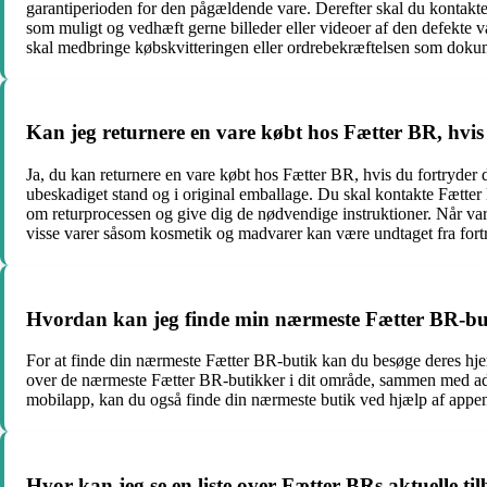
garantiperioden for den pågældende vare. Derefter skal du kontakte
som muligt og vedhæft gerne billeder eller videoer af den defekte va
skal medbringe købskvitteringen eller ordrebekræftelsen som dokum
Kan jeg returnere en vare købt hos Fætter BR, hvis
Ja, du kan returnere en vare købt hos Fætter BR, hvis du fortryder d
ubeskadiget stand og i original emballage. Du skal kontakte Fætter
om returprocessen og give dig de nødvendige instruktioner. Når var
visse varer såsom kosmetik og madvarer kan være undtaget fra fort
Hvordan kan jeg finde min nærmeste Fætter BR-bu
For at finde din nærmeste Fætter BR-butik kan du besøge deres hjemm
over de nærmeste Fætter BR-butikker i dit område, sammen med adre
mobilapp, kan du også finde din nærmeste butik ved hjælp af appen
Hvor kan jeg se en liste over Fætter BRs aktuelle ti