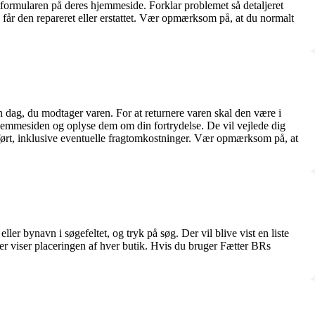
tformularen på deres hjemmeside. Forklar problemet så detaljeret
g får den repareret eller erstattet. Vær opmærksom på, at du normalt
en dag, du modtager varen. For at returnere varen skal den være i
hjemmesiden og oplyse dem om din fortrydelse. De vil vejlede dig
eført, inklusive eventuelle fragtomkostninger. Vær opmærksom på, at
r bynavn i søgefeltet, og tryk på søg. Der vil blive vist en liste
r viser placeringen af hver butik. Hvis du bruger Fætter BRs