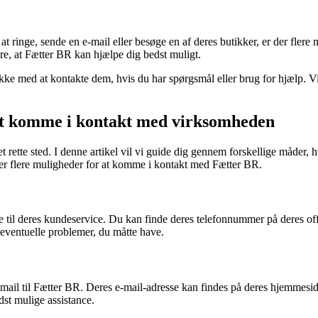
inge, sende en e-mail eller besøge en af deres butikker, er der flere mu
e, at Fætter BR kan hjælpe dig bedst muligt.
kke med at kontakte dem, hvis du har spørgsmål eller brug for hjælp. Vi
 at komme i kontakt med virksomheden
 rette sted. I denne artikel vil vi guide dig gennem forskellige måde
 der flere muligheder for at komme i kontakt med Fætter BR.
 til deres kundeservice. Du kan finde deres telefonnummer på deres offi
 eventuelle problemer, du måtte have.
ail til Fætter BR. Deres e-mail-adresse kan findes på deres hjemmeside.
dst mulige assistance.