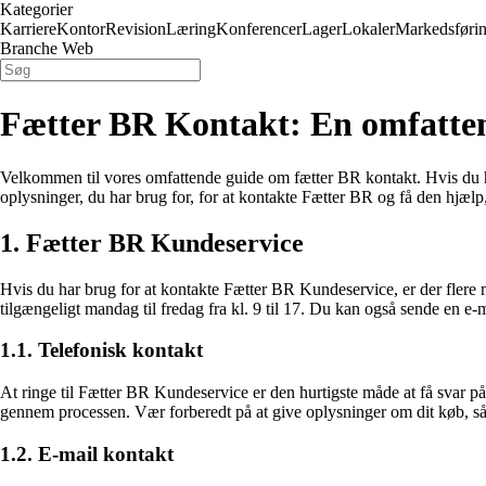
Kategorier
Karriere
Kontor
Revision
Læring
Konferencer
Lager
Lokaler
Markedsføri
Branche Web
Fætter BR Kontakt: En omfatten
Velkommen til vores omfattende guide om fætter BR kontakt. Hvis du har 
oplysninger, du har brug for, for at kontakte Fætter BR og få den hjælp,
1. Fætter BR Kundeservice
Hvis du har brug for at kontakte Fætter BR Kundeservice, er der fler
tilgængeligt mandag til fredag ​​fra kl. 9 til 17. Du kan også sende en 
1.1. Telefonisk kontakt
At ringe til Fætter BR Kundeservice er den hurtigste måde at få svar på
gennem processen. Vær forberedt på at give oplysninger om dit køb, så
1.2. E-mail kontakt