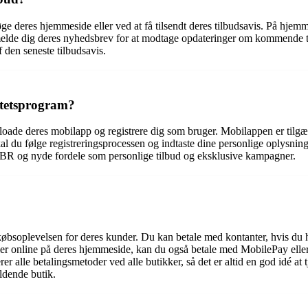
ge deres hjemmeside eller ved at få tilsendt deres tilbudsavis. På hjem
melde dig deres nyhedsbrev for at modtage opdateringer om kommende til
 den seneste tilbudsavis.
itetsprogram?
oade deres mobilapp og registrere dig som bruger. Mobilappen er tilg
l du følge registreringsprocessen og indtaste dine personlige oplysning
r BR og nyde fordele som personlige tilbud og eksklusive kampagner.
e købsoplevelsen for deres kunder. Du kan betale med kontanter, hvis du 
r online på deres hjemmeside, kan du også betale med MobilePay eller a
lle betalingsmetoder ved alle butikker, så det er altid en god idé at t
ldende butik.