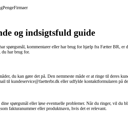
ng
Penge
Firmaer
de og indsigtsfuld guide
spørgsmål, kommentarer eller har brug for hjælp fra Fætter BR, er du ko
 du har brug for.
e måder, du kan gøre det på. Den nemmeste måde er at ringe til deres
e-mail til kundeservice@faetterbr.dk eller udfylde kontaktformularen på 
 dine spørgsmål eller løse eventuelle problemer. Når du ringer, vil du 
som fakturanummer eller produktnavn, hvis det er relevant.