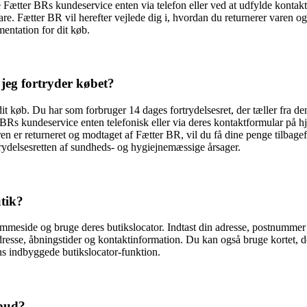
 Fætter BRs kundeservice enten via telefon eller ved at udfylde kontak
re. Fætter BR vil herefter vejlede dig i, hvordan du returnerer varen o
entation for dit køb.
 jeg fortryder købet?
it køb. Du har som forbruger 14 dages fortrydelsesret, der tæller fra d
 BRs kundeservice enten telefonisk eller via deres kontaktformular på 
en er returneret og modtaget af Fætter BR, vil du få dine penge tilbag
rydelsesretten af sundheds- og hygiejnemæssige årsager.
tik?
eside og bruge deres butikslocator. Indtast din adresse, postnummer elle
sse, åbningstider og kontaktinformation. Du kan også bruge kortet, de
s indbyggede butikslocator-funktion.
lbud?