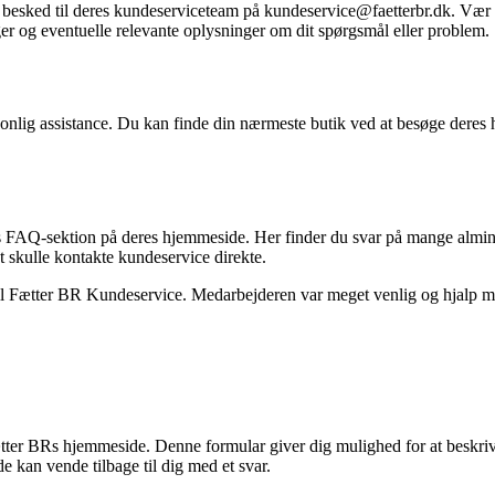
 besked til deres kundeserviceteam på kundeservice@faetterbr.dk. Vær v
er og eventuelle relevante oplysninger om dit spørgsmål eller problem.
sonlig assistance. Du kan finde din nærmeste butik ved at besøge deres
Rs FAQ-sektion på deres hjemmeside. Her finder du svar på mange almin
 skulle kontakte kundeservice direkte.
 til Fætter BR Kundeservice. Medarbejderen var meget venlig og hjalp mi
er BRs hjemmeside. Denne formular giver dig mulighed for at beskrive d
 kan vende tilbage til dig med et svar.