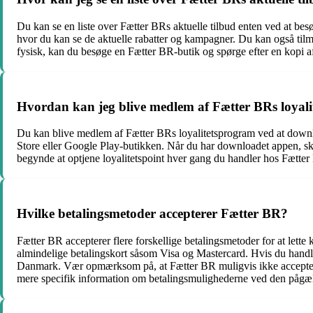
Du kan se en liste over Fætter BRs aktuelle tilbud enten ved at besø
hvor du kan se de aktuelle rabatter og kampagner. Du kan også til
fysisk, kan du besøge en Fætter BR-butik og spørge efter en kopi af
Hvordan kan jeg blive medlem af Fætter BRs loyal
Du kan blive medlem af Fætter BRs loyalitetsprogram ved at downl
Store eller Google Play-butikken. Når du har downloadet appen, ska
begynde at optjene loyalitetspoint hver gang du handler hos Fætte
Hvilke betalingsmetoder accepterer Fætter BR?
Fætter BR accepterer flere forskellige betalingsmetoder for at lett
almindelige betalingskort såsom Visa og Mastercard. Hvis du handle
Danmark. Vær opmærksom på, at Fætter BR muligvis ikke accepterer a
mere specifik information om betalingsmulighederne ved den pågæ