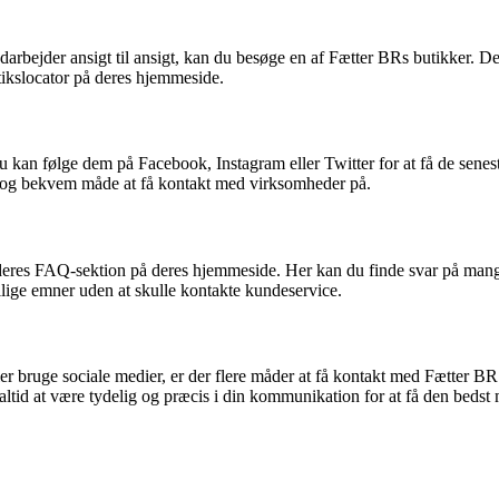
darbejder ansigt til ansigt, kan du besøge en af Fætter BRs butikker. Der
tikslocator på deres hjemmeside.
 kan følge dem på Facebook, Instagram eller Twitter for at få de senest
g og bekvem måde at få kontakt med virksomheder på.
e deres FAQ-sektion på deres hjemmeside. Her kan du finde svar på man
llige emner uden at skulle kontakte kundeservice.
ler bruge sociale medier, er der flere måder at få kontakt med Fætter 
ltid at være tydelig og præcis i din kommunikation for at få den bedst 