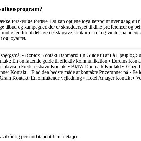
yalitetsprogram?
ke forskellige fordele. Du kan optjene loyalitetspoint hver gang du han
 tilbud og kampagner, der er skræddersyet til dine præferencer og beho
ulighed for at deltage i eksklusive konkurrencer og vinde spændende p
 og loyalitet.
e spørgsmål
•
Roblox Kontakt Danmark: En Guide til at Få Hjælp og Su
takt: En omfattende guide til effektiv kommunikation
•
Euroins Kontak
kalavisen Frederikshavn Kontakt
•
BMW Danmark Kontakt
•
Esben 
unner Kontakt – Find den bedste måde at kontakte Pricerunner på
•
Fel
 Gram Kontakt: En omfattende vejledning
•
Hotel Amager Kontakt
•
Vo
 vilkår og persondatapolitik for detaljer.