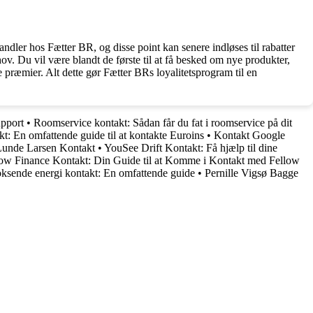
dler hos Fætter BR, og disse point kan senere indløses til rabatter
v. Du vil være blandt de første til at få besked om nye produkter,
ræmier. Alt dette gør Fætter BRs loyalitetsprogram til en
pport
•
Roomservice kontakt: Sådan får du fat i roomservice på dit
t: En omfattende guide til at kontakte Euroins
•
Kontakt Google
Lunde Larsen Kontakt
•
YouSee Drift Kontakt: Få hjælp til dine
low Finance Kontakt: Din Guide til at Komme i Kontakt med Fellow
ksende energi kontakt: En omfattende guide
•
Pernille Vigsø Bagge