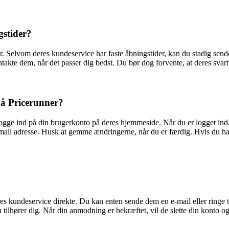
gstider?
r. Selvom deres kundeservice har faste åbningstider, kan du stadig send
akte dem, når det passer dig bedst. Du bør dog forvente, at deres svar
å Pricerunner?
ogge ind på din brugerkonto på deres hjemmeside. Når du er logget ind, s
-mail adresse. Husk at gemme ændringerne, når du er færdig. Hvis du h
eres kundeservice direkte. Du kan enten sende dem en e-mail eller ringe
tilhører dig. Når din anmodning er bekræftet, vil de slette din konto og 