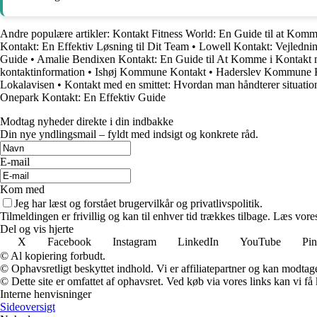
Andre populære artikler:
Kontakt Fitness World: En Guide til at Komm
Kontakt: En Effektiv Løsning til Dit Team
•
Lowell Kontakt: Vejledning
Guide
•
Amalie Bendixen Kontakt: En Guide til At Komme i Kontakt
kontaktinformation
•
Ishøj Kommune Kontakt
•
Haderslev Kommune 
Lokalavisen
•
Kontakt med en smittet: Hvordan man håndterer situatio
Onepark Kontakt: En Effektiv Guide
Modtag nyheder direkte i din indbakke
Din nye yndlingsmail – fyldt med indsigt og konkrete råd.
E-mail
Kom med
Jeg har læst og forstået brugervilkår og privatlivspolitik.
Tilmeldingen er frivillig og kan til enhver tid trækkes tilbage. Læs vores
Del og vis hjerte
X
Facebook
Instagram
LinkedIn
YouTube
Pin
© Al kopiering forbudt.
© Ophavsretligt beskyttet indhold. Vi er affiliatepartner og kan modtag
© Dette site er omfattet af ophavsret. Ved køb via vores links kan vi 
Interne henvisninger
Sideoversigt