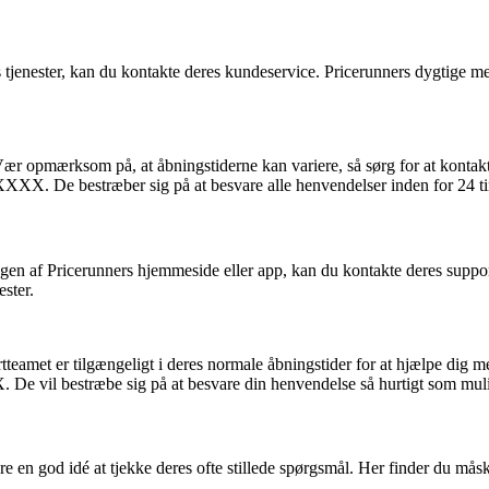
tjenester, kan du kontakte deres kundeservice. Pricerunners dygtige med
opmærksom på, at åbningstiderne kan variere, så sørg for at kontakte
XXX. De bestræber sig på at besvare alle henvendelser inden for 24 ti
en af Pricerunners hjemmeside eller app, kan du kontakte deres supportt
ster.
met er tilgængeligt i deres normale åbningstider for at hjælpe dig me
e vil bestræbe sig på at besvare din henvendelse så hurtigt som muli
e en god idé at tjekke deres ofte stillede spørgsmål. Her finder du mås