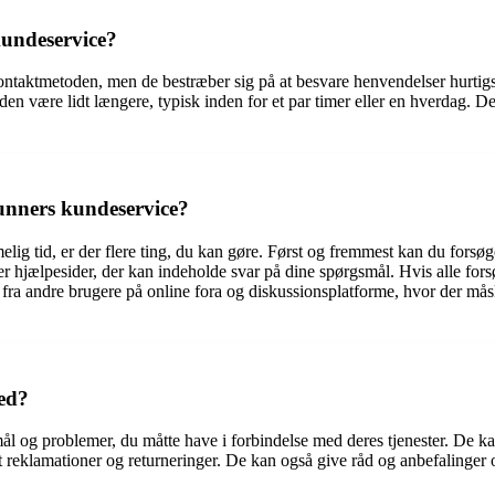
kundeservice?
ntaktmetoden, men de bestræber sig på at besvare henvendelser hurtigst 
den være lidt længere, typisk inden for et par timer eller en hverdag. D
runners kundeservice?
melig tid, er der flere ting, du kan gøre. Først og fremmest kan du for
r hjælpesider, der kan indeholde svar på dine spørgsmål. Hvis alle fors
ra andre brugere på online fora og diskussionsplatforme, hvor der må
ed?
mål og problemer, du måtte have i forbindelse med deres tjenester. De 
 reklamationer og returneringer. De kan også give råd og anbefalinger o