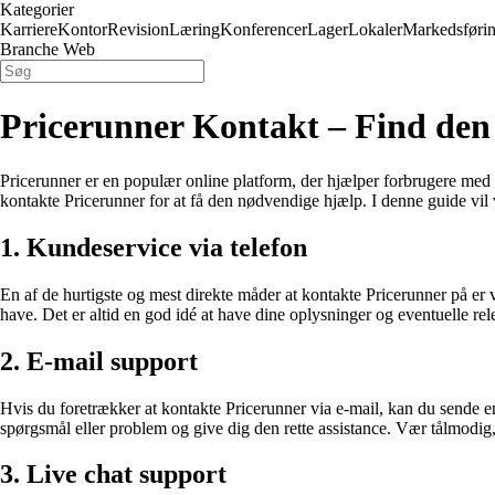
Kategorier
Karriere
Kontor
Revision
Læring
Konferencer
Lager
Lokaler
Markedsføri
Branche Web
Pricerunner Kontakt – Find den
Pricerunner er en populær online platform, der hjælper forbrugere med a
kontakte Pricerunner for at få den nødvendige hjælp. I denne guide vil
1. Kundeservice via telefon
En af de hurtigste og mest direkte måder at kontakte Pricerunner på er 
have. Det er altid en god idé at have dine oplysninger og eventuelle re
2. E-mail support
Hvis du foretrækker at kontakte Pricerunner via e-mail, kan du sende en 
spørgsmål eller problem og give dig den rette assistance. Vær tålmodig,
3. Live chat support