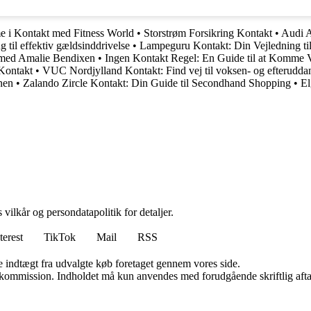
e i Kontakt med Fitness World
•
Storstrøm Forsikring Kontakt
•
Audi A
 til effektiv gældsinddrivelse
•
Lampeguru Kontakt: Din Vejledning ti
 med Amalie Bendixen
•
Ingen Kontakt Regel: En Guide til at Komme V
Kontakt
•
VUC Nordjylland Kontakt: Find vej til voksen- og efterudda
nen
•
Zalando Zircle Kontakt: Din Guide til Secondhand Shopping
•
El
 vilkår og persondatapolitik for detaljer.
terest
TikTok
Mail
RSS
e indtægt fra udvalgte køb foretaget gennem vores side.
få kommission. Indholdet må kun anvendes med forudgående skriftlig afta