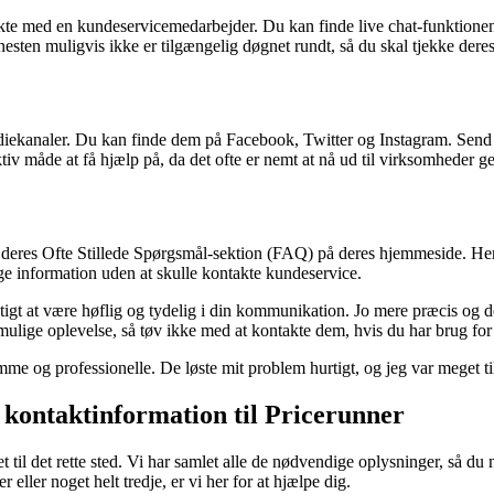
rekte med en kundeservicemedarbejder. Du kan finde live chat-funktione
sten muligvis ikke er tilgængelig døgnet rundt, så du skal tjekke deres
diekanaler. Du kan finde dem på Facebook, Twitter og Instagram. Send
ktiv måde at få hjælp på, da det ofte er nemt at nå ud til virksomheder 
e deres Ofte Stillede Spørgsmål-sektion (FAQ) på deres hjemmeside. Her 
ge information uden at skulle kontakte kundeservice.
igt at være høflig og tydelig i din kommunikation. Jo mere præcis og det
t mulige oplevelse, så tøv ikke med at kontakte dem, hvis du har brug for
me og professionelle. De løste mit problem hurtigt, og jeg var meget ti
 kontaktinformation til Pricerunner
il det rette sted. Vi har samlet alle de nødvendige oplysninger, så du n
ler noget helt tredje, er vi her for at hjælpe dig.