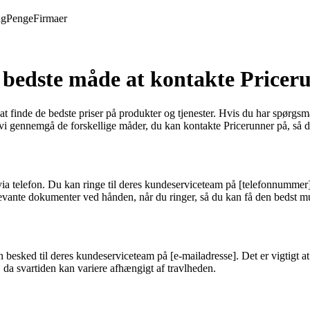
ng
Penge
Firmaer
 bedste måde at kontakte Pricer
t finde de bedste priser på produkter og tjenester. Hvis du har spørgsmå
 vi gennemgå de forskellige måder, du kan kontakte Pricerunner på, så 
via telefon. Du kan ringe til deres kundeserviceteam på [telefonnummer]
levante dokumenter ved hånden, når du ringer, så du kan få den bedst mu
besked til deres kundeserviceteam på [e-mailadresse]. Det er vigtigt at 
 da svartiden kan variere afhængigt af travlheden.