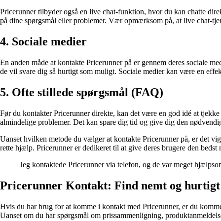
Pricerunner tilbyder også en live chat-funktion, hvor du kan chatte di
på dine spørgsmål eller problemer. Vær opmærksom på, at live chat-tjene
4. Sociale medier
En anden måde at kontakte Pricerunner på er gennem deres sociale me
de vil svare dig så hurtigt som muligt. Sociale medier kan være en effe
5. Ofte stillede spørgsmål (FAQ)
Før du kontakter Pricerunner direkte, kan det være en god idé at tjekk
almindelige problemer. Det kan spare dig tid og give dig den nødvendi
Uanset hvilken metode du vælger at kontakte Pricerunner på, er det vigt
rette hjælp. Pricerunner er dedikeret til at give deres brugere den beds
Jeg kontaktede Pricerunner via telefon, og de var meget hjælpsom
Pricerunner Kontakt: Find nemt og hurtigt
Hvis du har brug for at komme i kontakt med Pricerunner, er du kommet t
Uanset om du har spørgsmål om prissammenligning, produktanmeldelser el