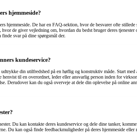
ners hjemmeside?
rs hjemmeside. De har en FAQ-sektion, hvor de besvarer ofte stillede s
hvor de giver vejledning om, hvordan du bedst bruger deres tjenester o
 finde svar på dine spørgsmål der.
runners kundeservice?
t udtrykke din utilfredshed på en høflig og konstruktiv måde. Start med 
ve henvist til en overordnet, leder eller ansvarlig person inden for virk
edelse. Derudover kan du også overveje at dele din oplevelse på online 
ester?
jenester. Du kan kontakte deres kundeservice og dele dine tanker, komme
gerne. Du kan også finde feedbackmuligheder på deres hjemmeside eller 