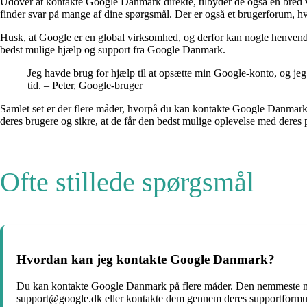
Udover at kontakte Google Danmark direkte, tilbyder de også en bred vi
finder svar på mange af dine spørgsmål. Der er også et brugerforum, h
Husk, at Google er en global virksomhed, og derfor kan nogle henvendels
bedst mulige hjælp og support fra Google Danmark.
Jeg havde brug for hjælp til at opsætte min Google-konto, og je
tid. – Peter, Google-bruger
Samlet set er der flere måder, hvorpå du kan kontakte Google Danmark o
deres brugere og sikre, at de får den bedst mulige oplevelse med deres p
Ofte stillede spørgsmål
Hvordan kan jeg kontakte Google Danmark?
Du kan kontakte Google Danmark på flere måder. Den nemmeste måd
support@google.dk eller kontakte dem gennem deres supportformu