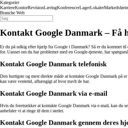
Kategorier
Karriere
Kontor
Revision
Læring
Konferencer
Lager
Lokaler
Markedsføri
Branche Web
Kontakt Google Danmark – Få h
Er du på udkig efter hjælp fra Google i Danmark? Så er du kommet til d
for. Uanset om du har problemer med en Google-tjeneste, har spørgsmål 
Kontakt Google Danmark telefonisk
Den hurtigste og mest direkte måde at kontakte Google Danmark på er 
kan være ventetid, afhængigt af hvor travlt de har.
Kontakt Google Danmark via e-mail
Hvis du foretrækker at kontakte Google Danmark via e-mail, kan du sende
anbefaler vi at ringe til dem i stedet.
Kontakt Google Danmark gennem deres h