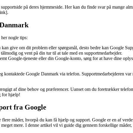
upportside på deres hjemmeside. Her kan du finde svar på mange almind
ink].
le Danmark
her nogle tips:
 kan give om dit problem eller spørgsmål, desto bedre kan Google Supp
tålmodig og vent på din tur til at tale med en supportmedarbejder.
temt Google-tjeneste eller din Google-konto, sørg for at have dine oply
eg kontaktede Google Danmark via telefon. Supportmedarbejderen var me
ngigt af dine behov og præferencer. Uanset om du foretrækker telefonis
g for hjælp!
ort fra Google
lere måder, hvorpå du kan få hjælp og support. Google er en af verdens
og meget mere. I denne artikel vil vi guide dig gennem forskellige må