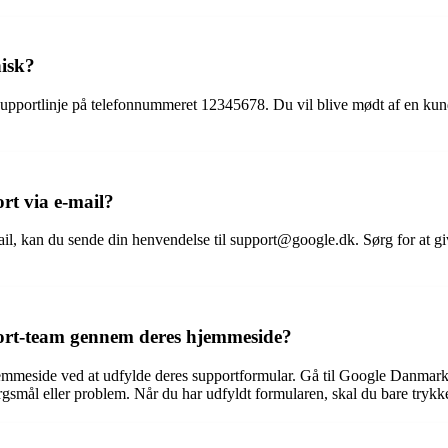
isk?
upportlinje på telefonnummeret 12345678. Du vil blive mødt af en kunde
t via e-mail?
, kan du sende din henvendelse til support@google.dk. Sørg for at give
rt-team gennem deres hjemmeside?
eside ved at udfylde deres supportformular. Gå til Google Danmarks h
rgsmål eller problem. Når du har udfyldt formularen, skal du bare trykk