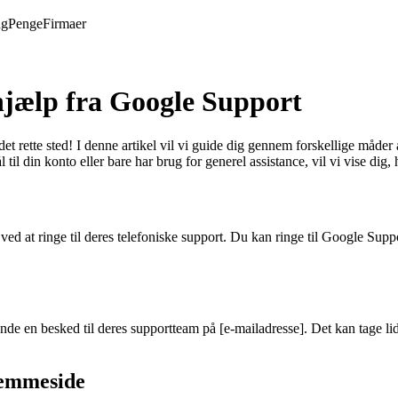
ng
Penge
Firmaer
jælp fra Google Support
et rette sted! I denne artikel vil vi guide dig gennem forskellige måde
til din konto eller bare har brug for generel assistance, vil vi vise 
ved at ringe til deres telefoniske support. Du kan ringe til Google S
 en besked til deres supportteam på [e-mailadresse]. Det kan tage lidt l
jemmeside