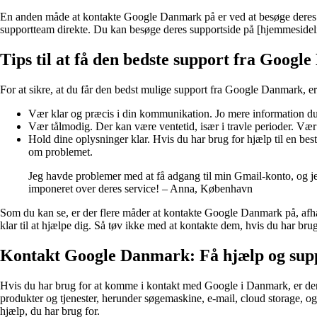
En anden måde at kontakte Google Danmark på er ved at besøge deres s
supportteam direkte. Du kan besøge deres supportside på [hjemmesidel
Tips til at få den bedste support fra Goog
For at sikre, at du får den bedst mulige support fra Google Danmark, er 
Vær klar og præcis i din kommunikation. Jo mere information du
Vær tålmodig. Der kan være ventetid, især i travle perioder. Vær 
Hold dine oplysninger klar. Hvis du har brug for hjælp til en bes
om problemet.
Jeg havde problemer med at få adgang til min Gmail-konto, og j
imponeret over deres service! – Anna, København
Som du kan se, er der flere måder at kontakte Google Danmark på, afhæ
klar til at hjælpe dig. Så tøv ikke med at kontakte dem, hvis du har bru
Kontakt Google Danmark: Få hjælp og supp
Hvis du har brug for at komme i kontakt med Google i Danmark, er der f
produkter og tjenester, herunder søgemaskine, e-mail, cloud storage, 
hjælp, du har brug for.