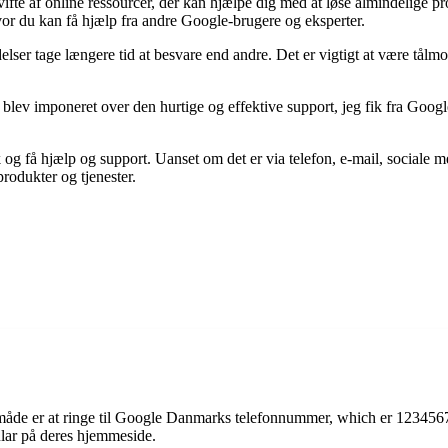
fte af online ressourcer, der kan hjælpe dig med at løse almindelige p
vor du kan få hjælp fra andre Google-brugere og eksperter.
er tage længere tid at besvare end andre. Det er vigtigt at være tålmod
g blev imponeret over den hurtige og effektive support, jeg fik fra Go
g få hjælp og support. Uanset om det er via telefon, e-mail, sociale me
rodukter og tjenester.
e er at ringe til Google Danmarks telefonnummer, which er 12345678.
lar på deres hjemmeside.