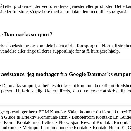
 eller problemer, der vedrører deres tjenester eller produkter. Dette
å eller for store, så tøv ikke med at kontakte dem med dine spørgsmål.
ogle Danmarks support?
ejdsbelastning og kompleksiteten af din forespørgsel. Normalt stræber 
ndelse eller ringe til deres supportlinje for at få hurtigere hjælp.
en assistance, jeg modtager fra Google Danmarks suppor
e Danmarks support, anbefales det først at kommunikere din utilfredshed
g person. Hvis du stadig ikke er tilfreds, kan du overveje at skrive ti
ge oplysninger her
•
FDM Kontakt: Sådan kommer du i kontakt med
n Guide til Effektiv Kommunikation
•
Bubbleroom Kontakt: En Guide
 – Kom i Kontakt med Lethed
•
Norwegian Reward Kontakt: En omfat
n indkomst
•
Metropol Læreruddannelse Kontakt
•
Kontakt Netto: En G