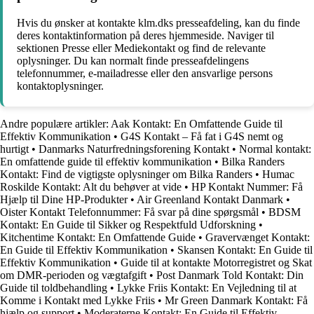
Hvis du ønsker at kontakte klm.dks presseafdeling, kan du finde
deres kontaktinformation på deres hjemmeside. Naviger til
sektionen Presse eller Mediekontakt og find de relevante
oplysninger. Du kan normalt finde presseafdelingens
telefonnummer, e-mailadresse eller den ansvarlige persons
kontaktoplysninger.
Andre populære artikler:
Aak Kontakt: En Omfattende Guide til
Effektiv Kommunikation
•
G4S Kontakt – Få fat i G4S nemt og
hurtigt
•
Danmarks Naturfredningsforening Kontakt
•
Normal kontakt:
En omfattende guide til effektiv kommunikation
•
Bilka Randers
Kontakt: Find de vigtigste oplysninger om Bilka Randers
•
Humac
Roskilde Kontakt: Alt du behøver at vide
•
HP Kontakt Nummer: Få
Hjælp til Dine HP-Produkter
•
Air Greenland Kontakt Danmark
•
Oister Kontakt Telefonnummer: Få svar på dine spørgsmål
•
BDSM
Kontakt: En Guide til Sikker og Respektfuld Udforskning
•
Kitchentime Kontakt: En Omfattende Guide
•
Gravervænget Kontakt:
En Guide til Effektiv Kommunikation
•
Skansen Kontakt: En Guide til
Effektiv Kommunikation
•
Guide til at kontakte Motorregistret og Skat
om DMR-perioden og vægtafgift
•
Post Danmark Told Kontakt: Din
Guide til toldbehandling
•
Lykke Friis Kontakt: En Vejledning til at
Komme i Kontakt med Lykke Friis
•
Mr Green Danmark Kontakt: Få
hjælp og support
•
Moderaterne Kontakt: En Guide til Effektiv