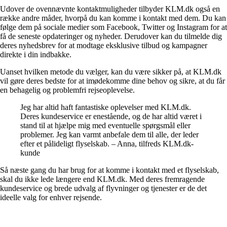
Udover de ovennævnte kontaktmuligheder tilbyder KLM.dk også en
række andre måder, hvorpå du kan komme i kontakt med dem. Du kan
følge dem på sociale medier som Facebook, Twitter og Instagram for at
få de seneste opdateringer og nyheder. Derudover kan du tilmelde dig
deres nyhedsbrev for at modtage eksklusive tilbud og kampagner
direkte i din indbakke.
Uanset hvilken metode du vælger, kan du være sikker på, at KLM.dk
vil gøre deres bedste for at imødekomme dine behov og sikre, at du får
en behagelig og problemfri rejseoplevelse.
Jeg har altid haft fantastiske oplevelser med KLM.dk.
Deres kundeservice er enestående, og de har altid været i
stand til at hjælpe mig med eventuelle spørgsmål eller
problemer. Jeg kan varmt anbefale dem til alle, der leder
efter et pålideligt flyselskab. – Anna, tilfreds KLM.dk-
kunde
Så næste gang du har brug for at komme i kontakt med et flyselskab,
skal du ikke lede længere end KLM.dk. Med deres fremragende
kundeservice og brede udvalg af flyvninger og tjenester er de det
ideelle valg for enhver rejsende.