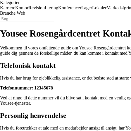
Kategorier
Karriere
Kontor
Revision
Læring
Konferencer
Lager
Lokaler
Markedsføri
Branche Web
Yousee Rosengårdcentret Konta
Velkommen til vores omfattende guide om Yousee Rosengårdcentret kontak
guide dig gennem de forskellige måder, du kan komme i kontakt med Yo
Telefonisk kontakt
Hvis du har brug for øjeblikkelig assistance, er det bedste sted at sta
Telefonnummer: 12345678
Ved at ringe til dette nummer vil du blive sat i kontakt med en venlig 
Yousee-tjenester.
Personlig henvendelse
Hvis du foretrækker at tale med en medarbejder ansigt til ansigt, har Y