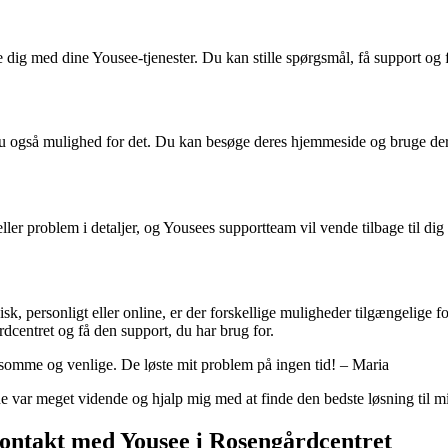
lpe dig med dine Yousee-tjenester. Du kan stille spørgsmål, få support o
u også mulighed for det. Du kan besøge deres hjemmeside og bruge deres
ller problem i detaljer, og Yousees supportteam vil vende tilbage til d
 personligt eller online, er der forskellige muligheder tilgængelige for
centret og få den support, du har brug for.
lpsomme og venlige. De løste mit problem på ingen tid! – Maria
 var meget vidende og hjalp mig med at finde den bedste løsning til m
ontakt med Yousee i Rosengårdcentret