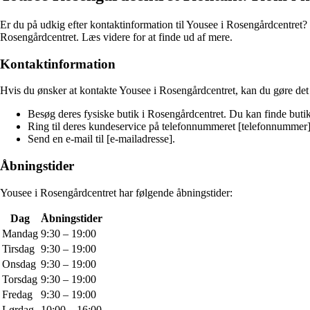
Er du på udkig efter kontaktinformation til Yousee i Rosengårdcentret? S
Rosengårdcentret. Læs videre for at finde ud af mere.
Kontaktinformation
Hvis du ønsker at kontakte Yousee i Rosengårdcentret, kan du gøre det
Besøg deres fysiske butik i Rosengårdcentret. Du kan finde butik
Ring til deres kundeservice på telefonnummeret [telefonnummer]
Send en e-mail til [e-mailadresse].
Åbningstider
Yousee i Rosengårdcentret har følgende åbningstider:
Dag
Åbningstider
Mandag
9:30 – 19:00
Tirsdag
9:30 – 19:00
Onsdag
9:30 – 19:00
Torsdag
9:30 – 19:00
Fredag
9:30 – 19:00
Lørdag
10:00 – 16:00