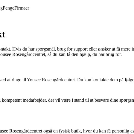
ng
Penge
Firmaer
kt
t. Hvis du har spørgsmål, brug for support eller ønsker at få mere inf
usee Rosengårdcentret, så du kan få den hjælp, du har brug for.
rte ved at ringe til Yousee Rosengårdcentret. Du kan kontakte dem på fø
og kompetent medarbejder, der vil være i stand til at besvare dine spør
ousee Rosengårdcentret også en fysisk butik, hvor du kan få personlig as