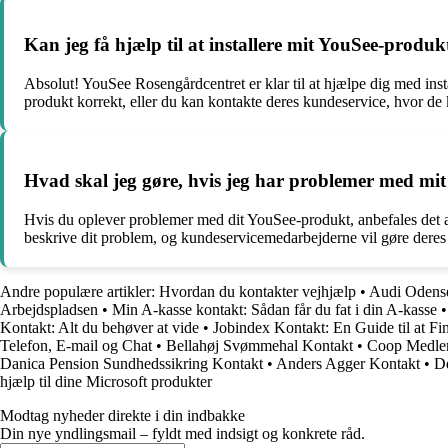
Kan jeg få hjælp til at installere mit YouSee-produ
Absolut! YouSee Rosengårdcentret er klar til at hjælpe dig med inst
produkt korrekt, eller du kan kontakte deres kundeservice, hvor de ka
Hvad skal jeg gøre, hvis jeg har problemer med mi
Hvis du oplever problemer med dit YouSee-produkt, anbefales det at
beskrive dit problem, og kundeservicemedarbejderne vil gøre deres be
Andre populære artikler:
Hvordan du kontakter vejhjælp
•
Audi Odense
Arbejdspladsen
•
Min A-kasse kontakt: Sådan får du fat i din A-kasse
Kontakt: Alt du behøver at vide
•
Jobindex Kontakt: En Guide til at Fi
Telefon, E-mail og Chat
•
Bellahøj Svømmehal Kontakt
•
Coop Medlem
Danica Pension Sundhedssikring Kontakt
•
Anders Agger Kontakt
•
D
hjælp til dine Microsoft produkter
Modtag nyheder direkte i din indbakke
Din nye yndlingsmail – fyldt med indsigt og konkrete råd.