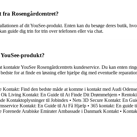
kt fra Rosengårdcentret?
allationen af dit YouSee-produkt. Enten kan du besøge deres butik, hvor 
n guide dig trin for trin over telefonen eller via chat.
t YouSee-produkt?
 kontakte YouSee Rosengårdcentrets kundeservice. Du kan enten ringe t
dste for at finde en løsning eller hjælpe dig med eventuelle reparatione
 Kontakt: Find den bedste måde at komme i kontakt med Audi Odens
•
Ok Living Kontakt: En Guide til At Finde Dit Drømmehjem
•
Rentoki
nde Kontaktoplysninger til Jobindex
•
Nets 3D Secure Kontakt: En Guide
sservice Kontakt: En Guide til At Få Hjælp
•
365 kontakt: En guide ti
e Forenede Arabiske Emirater Ambassade i Danmark Kontakt
•
Kontak