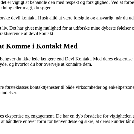
et er vigtigt at behandle den med respekt og forsigtighed. Ved at forber
dning eller magt, du søger.
dforske devil kontakt. Husk altid at være forsigtig og ansvarlig, når du
it liv. Det har givet mig mulighed for at udforske mine dybeste følelse
praktiserende af devil kontakt
 at Komme i Kontakt Med
 behøver du ikke lede længere end Devi Kontakt. Med deres ekspertise 
byde, og hvorfor du bør overveje at kontakte dem.
vere førsteklasses kontakttjenester til både virksomheder og enkeltpers
bindelser.
s ekspertise og engagement. De har en dyb forståelse for vigtigheden af
 at håndtere enhver form for henvendelse og sikre, at deres kunder får 