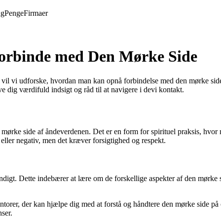
ng
Penge
Firmaer
 Forbinde med Den Mørke Side
 vil vi udforske, hvordan man kan opnå forbindelse med den mørke side
e dig værdifuld indsigt og råd til at navigere i devi kontakt.
 mørke side af åndeverdenen. Det er en form for spirituel praksis, hvor 
eller negativ, men det kræver forsigtighed og respekt.
undigt. Dette indebærer at lære om de forskellige aspekter af den mørke s
entorer, der kan hjælpe dig med at forstå og håndtere den mørke side på
ser.