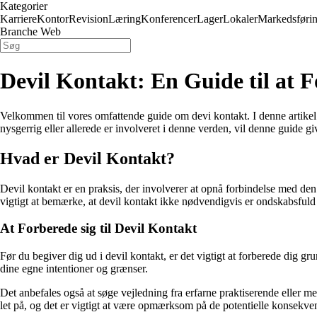
Kategorier
Karriere
Kontor
Revision
Læring
Konferencer
Lager
Lokaler
Markedsføri
Branche Web
Devil Kontakt: En Guide til at
Velkommen til vores omfattende guide om devi kontakt. I denne artikel
nysgerrig eller allerede er involveret i denne verden, vil denne guide giv
Hvad er Devil Kontakt?
Devil kontakt er en praksis, der involverer at opnå forbindelse med den
vigtigt at bemærke, at devil kontakt ikke nødvendigvis er ondskabsfuld 
At Forberede sig til Devil Kontakt
Før du begiver dig ud i devil kontakt, er det vigtigt at forberede dig gr
dine egne intentioner og grænser.
Det anbefales også at søge vejledning fra erfarne praktiserende eller m
let på, og det er vigtigt at være opmærksom på de potentielle konsekven