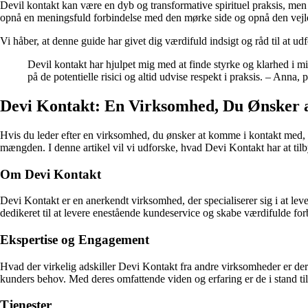
Devil kontakt kan være en dyb og transformative spirituel praksis, men d
opnå en meningsfuld forbindelse med den mørke side og opnå den vejle
Vi håber, at denne guide har givet dig værdifuld indsigt og råd til at u
Devil kontakt har hjulpet mig med at finde styrke og klarhed i m
på de potentielle risici og altid udvise respekt i praksis. – Anna, 
Devi Kontakt: En Virksomhed, Du Ønsker
Hvis du leder efter en virksomhed, du ønsker at komme i kontakt med,
mængden. I denne artikel vil vi udforske, hvad Devi Kontakt har at til
Om Devi Kontakt
Devi Kontakt er en anerkendt virksomhed, der specialiserer sig i at le
dedikeret til at levere enestående kundeservice og skabe værdifulde for
Ekspertise og Engagement
Hvad der virkelig adskiller Devi Kontakt fra andre virksomheder er dere
kunders behov. Med deres omfattende viden og erfaring er de i stand til
Tjenester