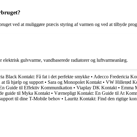
rbruget?
rbruget ved at muliggøre præcis styring af varmen og ved at tilbyde pro
der elektrisk gulvvarme, vandbaserede radiatorer og luftvarmeanlæg.
ia Black Kontakt: Få fat i det perfekte smykke
•
Adecco Fredericia Kon
 at få hjælp og support
•
Sara og Monopolet Kontakt
•
VW Hillerød Kon
 En Guide til Effektiv Kommunikation
•
Viaplay DK Kontakt
•
Emma Ma
de guide til Myka Kontakt
•
Værnepligt Kontakt: En Guide til At Kom
upport til dine T-Mobile behov
•
Lauritz Kontakt: Find den rigtige kon