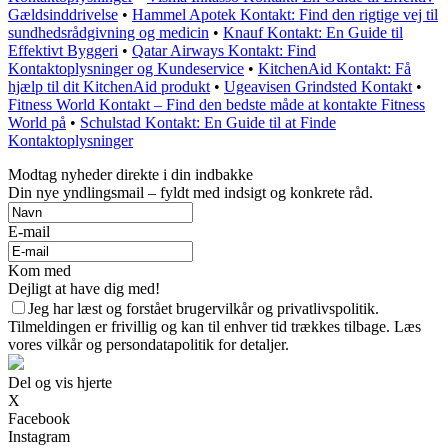
Gældsinddrivelse
•
Hammel Apotek Kontakt: Find den rigtige vej til
sundhedsrådgivning og medicin
•
Knauf Kontakt: En Guide til
Effektivt Byggeri
•
Qatar Airways Kontakt: Find
Kontaktoplysninger og Kundeservice
•
KitchenAid Kontakt: Få
hjælp til dit KitchenAid produkt
•
Ugeavisen Grindsted Kontakt
•
Fitness World Kontakt – Find den bedste måde at kontakte Fitness
World på
•
Schulstad Kontakt: En Guide til at Finde
Kontaktoplysninger
Modtag nyheder direkte i din indbakke
Din nye yndlingsmail – fyldt med indsigt og konkrete råd.
E-mail
Kom med
Dejligt at have dig med!
Jeg har læst og forstået brugervilkår og privatlivspolitik.
Tilmeldingen er frivillig og kan til enhver tid trækkes tilbage. Læs
vores vilkår og persondatapolitik for detaljer.
Del og vis hjerte
X
Facebook
Instagram