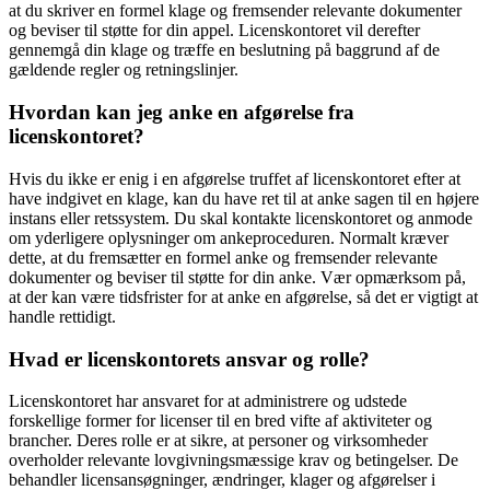
at du skriver en formel klage og fremsender relevante dokumenter
og beviser til støtte for din appel. Licenskontoret vil derefter
gennemgå din klage og træffe en beslutning på baggrund af de
gældende regler og retningslinjer.
Hvordan kan jeg anke en afgørelse fra
licenskontoret?
Hvis du ikke er enig i en afgørelse truffet af licenskontoret efter at
have indgivet en klage, kan du have ret til at anke sagen til en højere
instans eller retssystem. Du skal kontakte licenskontoret og anmode
om yderligere oplysninger om ankeproceduren. Normalt kræver
dette, at du fremsætter en formel anke og fremsender relevante
dokumenter og beviser til støtte for din anke. Vær opmærksom på,
at der kan være tidsfrister for at anke en afgørelse, så det er vigtigt at
handle rettidigt.
Hvad er licenskontorets ansvar og rolle?
Licenskontoret har ansvaret for at administrere og udstede
forskellige former for licenser til en bred vifte af aktiviteter og
brancher. Deres rolle er at sikre, at personer og virksomheder
overholder relevante lovgivningsmæssige krav og betingelser. De
behandler licensansøgninger, ændringer, klager og afgørelser i