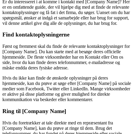
Er du interesseret i at komme i kontakt med [Company Name]? Her
er en omfattende guide, der vil hjælpe dig med at finde de relevante
kontaktoplysninger og få fat i det firma, du søger. Uanset om du har
spørgsmål, ønsker at indgå et samarbejde eller har brug for support,
vil denne artikel give dig alle de oplysninger, du har brug for.
Find kontaktoplysningerne
Først og fremmest skal du finde de relevante kontaktoplysninger for
[Company Name]. Du kan starte med at besøge deres officielle
hjemmeside. De fleste virksomheder har en Kontakt eller Om os
side, hvor du kan finde deres telefonnummer, e-mailadresse og
måske endda deres fysiske adresse.
Hvis du ikke kan finde de ønskede oplysninger på deres
hjemmeside, kan du prøve at søge efter [Company Name] på sociale
medier som Facebook, Twitter eller LinkedIn. Mange virksomheder
er aktive på disse platforme og giver mulighed for direkte
kommunikation via beskeder eller kommentarer.
Ring til [Company Name]
Hvis du foretrækker at tale direkte med en repræsentant fra
[Company Name], kan du prøve at ringe til dem. Brug det
telefonnummer, du har fundet på deres hjemmeside eller sociale