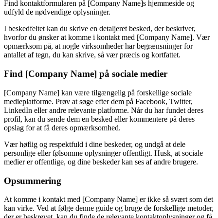
Find kontaktformularen på [Company Name]s hjemmeside og
udfyld de nødvendige oplysninger.
I beskedfeltet kan du skrive en detaljeret besked, der beskriver,
hvorfor du ønsker at komme i kontakt med [Company Name]. Vær
opmærksom på, at nogle virksomheder har begrænsninger for
antallet af tegn, du kan skrive, så vær præcis og kortfattet.
Find [Company Name] på sociale medier
[Company Name] kan være tilgængelig på forskellige sociale
medieplatforme. Prøv at søge efter dem på Facebook, Twitter,
LinkedIn eller andre relevante platforme. Når du har fundet deres
profil, kan du sende dem en besked eller kommentere på deres
opslag for at få deres opmærksomhed.
Vær høflig og respektfuld i dine beskeder, og undgå at dele
personlige eller følsomme oplysninger offentligt. Husk, at sociale
medier er offentlige, og dine beskeder kan ses af andre brugere.
Opsummering
At komme i kontakt med [Company Name] er ikke så svært som det
kan virke. Ved at følge denne guide og bruge de forskellige metoder,
der er beskrevet, kan du finde de relevante kontaktoplysninger og få