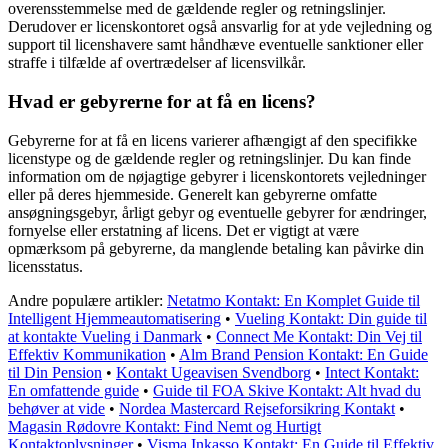
overensstemmelse med de gældende regler og retningslinjer.
Derudover er licenskontoret også ansvarlig for at yde vejledning og
support til licenshavere samt håndhæve eventuelle sanktioner eller
straffe i tilfælde af overtrædelser af licensvilkår.
Hvad er gebyrerne for at få en licens?
Gebyrerne for at få en licens varierer afhængigt af den specifikke
licenstype og de gældende regler og retningslinjer. Du kan finde
information om de nøjagtige gebyrer i licenskontorets vejledninger
eller på deres hjemmeside. Generelt kan gebyrerne omfatte
ansøgningsgebyr, årligt gebyr og eventuelle gebyrer for ændringer,
fornyelse eller erstatning af licens. Det er vigtigt at være
opmærksom på gebyrerne, da manglende betaling kan påvirke din
licensstatus.
Andre populære artikler:
Netatmo Kontakt: En Komplet Guide til
Intelligent Hjemmeautomatisering
•
Vueling Kontakt: Din guide til
at kontakte Vueling i Danmark
•
Connect Me Kontakt: Din Vej til
Effektiv Kommunikation
•
Alm Brand Pension Kontakt: En Guide
til Din Pension
•
Kontakt Ugeavisen Svendborg
•
Intect Kontakt:
En omfattende guide
•
Guide til FOA Skive Kontakt: Alt hvad du
behøver at vide
•
Nordea Mastercard Rejseforsikring Kontakt
•
Magasin Rødovre Kontakt: Find Nemt og Hurtigt
Kontaktoplysninger
•
Visma Inkasso Kontakt: En Guide til Effektiv