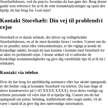
Storebæltsbroen, ved du præcis, hvordan du kan gøre det. Brug denne
guide som reference for at få de rette kontaktoplysninger og opnå den
hjælp, du har brug for. God rejse!
Kontakt Storebælt: Din vej til problemfri
rejse
Storebælt er et dansk selskab, der driver og vedligeholder
Storebæltsbroen, en af ​​de mest ikoniske broer i verden. Uanset om du
er en pendler, turist eller virksomhedsejer, er det vigtigt at kende de
forskellige måder, hvorpå du kan komme i kontakt med Storebælt for
at sikre en problemfri rejse. I denne artikel vil vi udforske de
forskellige kontaktmuligheder og give dig værdifulde tips til at få fat i
selskabet.
Kontakt via telefon
Hvis du har brug for øjeblikkelig assistance eller har akutte spørgsmål,
er det bedste valg at kontakte Storebælt via telefon. Du kan ringe til
deres kundeservice på [+45 XXXX XXXX], hvor deres venlige og
erfarne personale vil være klar til at hjælpe dig. Uanset om du har
spørgsmål om priser, betaling, trafikforhold eller noget andet, vil de
være i stand til at give dig den nødvendige information.