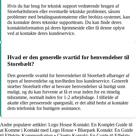
Hvis du har brug for teknisk support vedrørende brugen af
Storebæltsbroen eller eventuelle tekniske problemer, såsom
problemer med betalingsautomaterne eller brobizz-systemet, kan
du kontakte deres tekniske supportteam. Du kan finde deres
kontaktinformation på deres hjemmeside eller få denne oplyst
ved at kontakte deres kundeservice.
Hvad er den generelle svartid for henvendelser til
Storebælt?
Den generelle svartid for henvendelser til Storebælt afhænger af
typen af henvendelse og travlheden hos kundeservice. Generelt
stræber Storebælt efter at besvare henvendelser så hurtigt som
muligt, og du kan forvente at få et svar inden for en rimelig
tidsramme, normalt inden for 1-2 arbejdsdage. I tilfælde af
akutte eller presserende spørgsmål, er det altid bedst at kontakte
dem telefonisk for hurtigere assistance.
Andre populære artikler:
Lego House Kontakt: En Komplet Guide til
at Komme i Kontakt med Lego House
•
Bluepark Kontakt: En Guide
til Effektiv Kommunikation
•
Cloetta Kontakt: En Guide til Effektiv