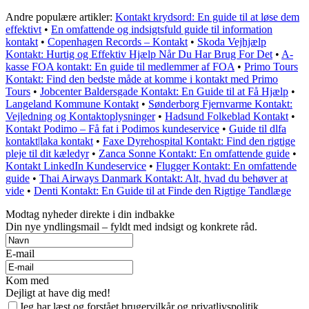
Andre populære artikler:
Kontakt krydsord: En guide til at løse dem
effektivt
•
En omfattende og indsigtsfuld guide til information
kontakt
•
Copenhagen Records – Kontakt
•
Skoda Vejhjælp
Kontakt: Hurtig og Effektiv Hjælp Når Du Har Brug For Det
•
A-
kasse FOA kontakt: En guide til medlemmer af FOA
•
Primo Tours
Kontakt: Find den bedste måde at komme i kontakt med Primo
Tours
•
Jobcenter Baldersgade Kontakt: En Guide til at Få Hjælp
•
Langeland Kommune Kontakt
•
Sønderborg Fjernvarme Kontakt:
Vejledning og Kontaktoplysninger
•
Hadsund Folkeblad Kontakt
•
Kontakt Podimo – Få fat i Podimos kundeservice
•
Guide til dlfa
kontakt|laka kontakt
•
Faxe Dyrehospital Kontakt: Find den rigtige
pleje til dit kæledyr
•
Zanca Sonne Kontakt: En omfattende guide
•
Kontakt LinkedIn Kundeservice
•
Flugger Kontakt: En omfattende
guide
•
Thai Airways Danmark Kontakt: Alt, hvad du behøver at
vide
•
Denti Kontakt: En Guide til at Finde den Rigtige Tandlæge
Modtag nyheder direkte i din indbakke
Din nye yndlingsmail – fyldt med indsigt og konkrete råd.
E-mail
Kom med
Dejligt at have dig med!
Jeg har læst og forstået brugervilkår og privatlivspolitik.