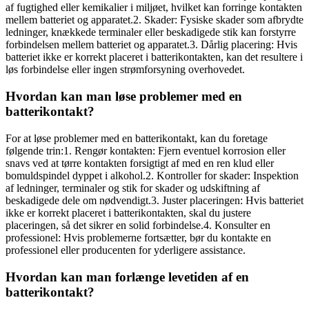
af fugtighed eller kemikalier i miljøet, hvilket kan forringe kontakten
mellem batteriet og apparatet.2. Skader: Fysiske skader som afbrydte
ledninger, knækkede terminaler eller beskadigede stik kan forstyrre
forbindelsen mellem batteriet og apparatet.3. Dårlig placering: Hvis
batteriet ikke er korrekt placeret i batterikontakten, kan det resultere i
løs forbindelse eller ingen strømforsyning overhovedet.
Hvordan kan man løse problemer med en
batterikontakt?
For at løse problemer med en batterikontakt, kan du foretage
følgende trin:1. Rengør kontakten: Fjern eventuel korrosion eller
snavs ved at tørre kontakten forsigtigt af med en ren klud eller
bomuldspindel dyppet i alkohol.2. Kontroller for skader: Inspektion
af ledninger, terminaler og stik for skader og udskiftning af
beskadigede dele om nødvendigt.3. Juster placeringen: Hvis batteriet
ikke er korrekt placeret i batterikontakten, skal du justere
placeringen, så det sikrer en solid forbindelse.4. Konsulter en
professionel: Hvis problemerne fortsætter, bør du kontakte en
professionel eller producenten for yderligere assistance.
Hvordan kan man forlænge levetiden af en
batterikontakt?