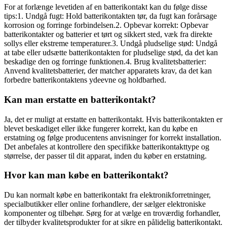
For at forlænge levetiden af en batterikontakt kan du følge disse
tips:1. Undgå fugt: Hold batterikontakten tør, da fugt kan forårsage
korrosion og forringe forbindelsen.2. Opbevar korrekt: Opbevar
batterikontakter og batterier et tørt og sikkert sted, væk fra direkte
sollys eller ekstreme temperaturer.3. Undgå pludselige stød: Undgå
at tabe eller udsætte batterikontakten for pludselige stød, da det kan
beskadige den og forringe funktionen.4. Brug kvalitetsbatterier:
Anvend kvalitetsbatterier, der matcher apparatets krav, da det kan
forbedre batterikontaktens ydeevne og holdbarhed.
Kan man erstatte en batterikontakt?
Ja, det er muligt at erstatte en batterikontakt. Hvis batterikontakten er
blevet beskadiget eller ikke fungerer korrekt, kan du købe en
erstatning og følge producentens anvisninger for korrekt installation.
Det anbefales at kontrollere den specifikke batterikontakttype og
størrelse, der passer til dit apparat, inden du køber en erstatning.
Hvor kan man købe en batterikontakt?
Du kan normalt købe en batterikontakt fra elektronikforretninger,
specialbutikker eller online forhandlere, der sælger elektroniske
komponenter og tilbehør. Sørg for at vælge en troværdig forhandler,
der tilbyder kvalitetsprodukter for at sikre en pålidelig batterikontakt.