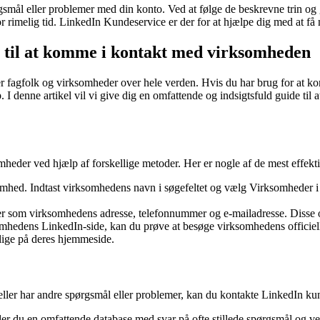
ål eller problemer med din konto. Ved at følge de beskrevne trin og g
r rimelig tid. LinkedIn Kundeservice er der for at hjælpe dig med at få
 til at komme i kontakt med virksomheden
er fagfolk og virksomheder over hele verden. Hvis du har brug for at k
. I denne artikel vil vi give dig en omfattende og indsigtsfuld guide til
mheder ved hjælp af forskellige metoder. Her er nogle af de mest effek
omhed. Indtast virksomhedens navn i søgefeltet og vælg Virksomheder i 
r som virksomhedens adresse, telefonnummer og e-mailadresse. Disse o
mhedens LinkedIn-side, kan du prøve at besøge virksomhedens officiel
lige på deres hjemmeside.
 eller har andre spørgsmål eller problemer, kan du kontakte LinkedIn k
du en omfattende database med svar på ofte stillede spørgsmål og vejl