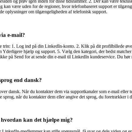
siden og prøv igen inden for disse tidsrammer. 2. Der kan være tekniske
ing kan være uden for de regioner, hvor telefonbaseret support er tilgæng
ede oplysninger om tilgængeligheden af telefonisk support.
via e-mail?
 trin: 1. Log ind på din LinkedIn-konto. 2. Klik på dit profilbillede øv
en Yderligere hjælp og support. 5. Vælg den kategori, der bedst matcher
likke på Send for at sende din e-mail til LinkedIn kundeservice. Du bø
 sprog end dansk?
over dansk. Når du kontakter dem via supportkanaler som e-mail eller te
e sprog, når du kontakter dem eller angive det sprog, du foretrækker i d
 hvordan kan det hjælpe mig?
 LinkedIn-medlemmer kan stille spørgsmål, få svar og dele viden og er