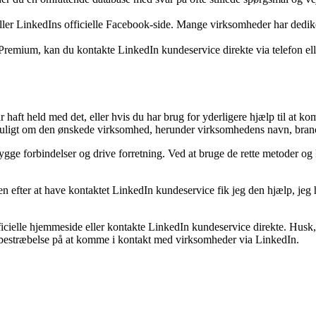
ller LinkedIns officielle Facebook-side. Mange virksomheder har dedik
 Premium, kan du kontakte LinkedIn kundeservice direkte via telefon el
r haft held med det, eller hvis du har brug for yderligere hjælp til a
m muligt om den ønskede virksomhed, herunder virksomhedens navn, bran
bygge forbindelser og drive forretning. Ved at bruge de rette metoder 
n efter at have kontaktet LinkedIn kundeservice fik jeg den hjælp, jeg
fficielle hjemmeside eller kontakte LinkedIn kundeservice direkte. Hus
 bestræbelse på at komme i kontakt med virksomheder via LinkedIn.