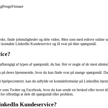
ng
Penge
Firmaer
ærke, finde jobmuligheder og dele viden. Men som med enhver online ser
t kontakte LinkedIn Kundeservice og få svar på dine spørgsmål.
ice?
afhængigt af typen af ​​spørgsmål, du har. Her er nogle af de mest almin
 på deres hjemmeside, hvor du kan finde svar på mange spørgsmål. Du 
 i hjælpecenteret, kan du udfylde en kontaktformular på LinkedIns hjemm
er som Twitter og Facebook, hvor du kan sende en besked eller tweet t
or offentligt at dele dit spørgsmål eller problem.
LinkedIn Kundeservice?