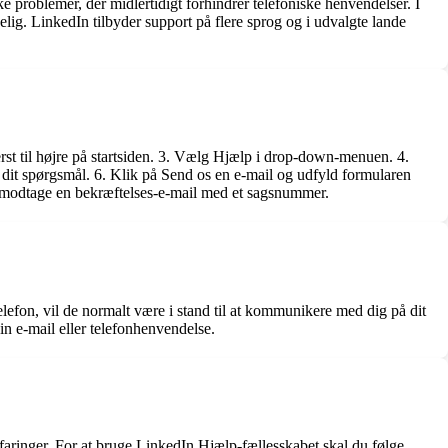
 problemer, der midlertidigt forhindrer telefoniske henvendelser. I
elig. LinkedIn tilbyder support på flere sprog og i udvalgte lande
erst til højre på startsiden. 3. Vælg Hjælp i drop-down-menuen. 4.
 dit spørgsmål. 6. Klik på Send os en e-mail og udfyld formularen
r modtage en bekræftelses-e-mail med et sagsnummer.
lefon, vil de normalt være i stand til at kommunikere med dig på dit
in e-mail eller telefonhenvendelse.
faringer. For at bruge LinkedIn Hjælp-fællesskabet skal du følge