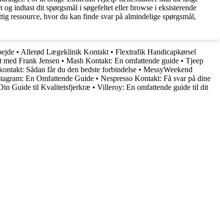
 og indtast dit spørgsmål i søgefeltet eller browse i eksisterende
ttig ressource, hvor du kan finde svar på almindelige spørgsmål,
bejde
•
Allerød Lægeklinik Kontakt
•
Flextrafik Handicapkørsel
t med Frank Jensen
•
Mash Kontakt: En omfattende guide
•
Tjeep
 kontakt: Sådan får du den bedste forbindelse
•
MessyWeekend
stagram: En Omfattende Guide
•
Nespresso Kontakt: Få svar på dine
in Guide til Kvalitetsfjerkræ
•
Villeroy: En omfattende guide til dit