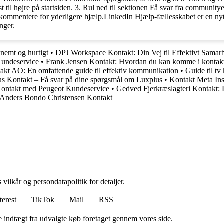
 til højre på startsiden. 3. Rul ned til sektionen Få svar fra communityet
r kommentere for yderligere hjælp.LinkedIn Hjælp-fællesskabet er en ny
nger.
 nemt og hurtigt
•
DPJ Workspace Kontakt: Din Vej til Effektivt Samar
Kundeservice
•
Frank Jensen Kontakt: Hvordan du kan komme i kontak
akt AO: En omfattende guide til effektiv kommunikation
•
Guide til tv
s Kontakt – Få svar på dine spørgsmål om Luxplus
•
Kontakt Meta In
Kontakt med Peugeot Kundeservice
•
Gedved Fjerkræslagteri Kontakt: D
Anders Bondo Christensen Kontakt
 vilkår og persondatapolitik for detaljer.
terest
TikTok
Mail
RSS
e indtægt fra udvalgte køb foretaget gennem vores side.