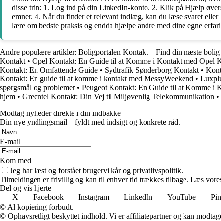
disse trin: 1. Log ind på din LinkedIn-konto. 2. Klik på Hjælp øverst
emner. 4. Når du finder et relevant indlæg, kan du læse svaret elle
lære om bedste praksis og endda hjælpe andre med dine egne erfari
Andre populære artikler:
Boligportalen Kontakt – Find din næste bolig
Kontakt
•
Opel Kontakt: En Guide til at Komme i Kontakt med Opel 
Kontakt: En Omfattende Guide
•
Sydtrafik Sønderborg Kontakt
•
Kont
Kontakt: En guide til at komme i kontakt med MessyWeekend
•
Luxplu
spørgsmål og problemer
•
Peugeot Kontakt: En Guide til at Komme i 
hjem
•
Greentel Kontakt: Din Vej til Miljøvenlig Telekommunikation
•
Modtag nyheder direkte i din indbakke
Din nye yndlingsmail – fyldt med indsigt og konkrete råd.
E-mail
Kom med
Jeg har læst og forstået brugervilkår og privatlivspolitik.
Tilmeldingen er frivillig og kan til enhver tid trækkes tilbage. Læs vores
Del og vis hjerte
X
Facebook
Instagram
LinkedIn
YouTube
Pin
© Al kopiering forbudt.
© Ophavsretligt beskyttet indhold. Vi er affiliatepartner og kan modtag