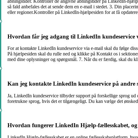
åbningstider. Kontroller de angivne åbningstider på LinkedIn-hjælpe
så fald anbefales det at sende dem en e-mail i stedet. 3. Din placer
eller regioner.Kontroller på LinkedIn-hjælpesiden for at få opdater
Hvordan får jeg adgang til LinkedIn kundeservice 
For at kontakte LinkedIn kundeservice via e-mail skal du følge disse
På hjælpesiden skal du rulle ned og klikke på Kontakt os i sektion
med dine oplysninger og spørgsmål. 7. Når du er færdig, skal du k
Kan jeg kontakte LinkedIn kundeservice på andre
Ja, LinkedIn kundeservice tilbyder support på forskellige sprog ud 
foretrukne sprog, hvis det er tilgængeligt. Du kan vælge det ønsked
Hvordan fungerer LinkedIn Hjælp-fællesskabet, og
LinkedIn Hjælp-fællesskabet er en online fællesskabsplatform, hvor