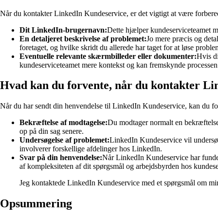
Når du kontakter LinkedIn Kundeservice, er det vigtigt at være forbere
Dit LinkedIn-brugernavn:
Dette hjælper kundeserviceteamet med
En detaljeret beskrivelse af problemet:
Jo mere præcis og detal
foretaget, og hvilke skridt du allerede har taget for at løse proble
Eventuelle relevante skærmbilleder eller dokumenter:
Hvis di
kundeserviceteamet mere kontekst og kan fremskynde processen 
Hvad kan du forvente, når du kontakter L
Når du har sendt din henvendelse til LinkedIn Kundeservice, kan du fo
Bekræftelse af modtagelse:
Du modtager normalt en bekræftelses
op på din sag senere.
Undersøgelse af problemet:
LinkedIn Kundeservice vil undersøge
involverer forskellige afdelinger hos LinkedIn.
Svar på din henvendelse:
Når LinkedIn Kundeservice har fundet e
af kompleksiteten af ​​dit spørgsmål og arbejdsbyrden hos kundes
Jeg kontaktede LinkedIn Kundeservice med et spørgsmål om min 
Opsummering