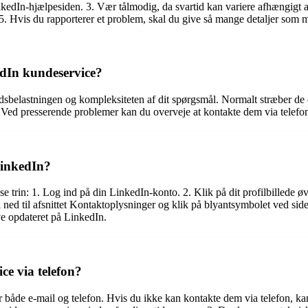
LinkedIn-hjælpesiden. 3. Vær tålmodig, da svartid kan variere afhængigt
. 5. Hvis du rapporterer et problem, skal du give så mange detaljer som 
edIn kundeservice?
dsbelastningen og kompleksiteten af dit spørgsmål. Normalt stræber de e
r. Ved presserende problemer kan du overveje at kontakte dem via telef
LinkedIn?
 trin: 1. Log ind på din LinkedIn-konto. 2. Klik på dit profilbillede øv
Rul ned til afsnittet Kontaktoplysninger og klik på blyantsymbolet ved s
e opdateret på LinkedIn.
ce via telefon?
 både e-mail og telefon. Hvis du ikke kan kontakte dem via telefon, kan