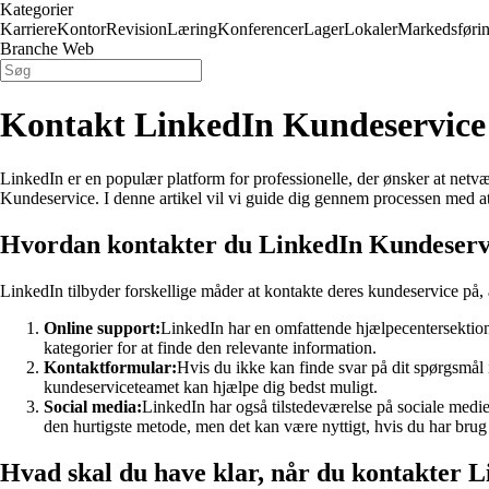
Kategorier
Karriere
Kontor
Revision
Læring
Konferencer
Lager
Lokaler
Markedsføri
Branche Web
Kontakt LinkedIn Kundeservice
LinkedIn er en populær platform for professionelle, der ønsker at netv
Kundeservice. I denne artikel vil vi guide dig gennem processen med a
Hvordan kontakter du LinkedIn Kundeserv
LinkedIn tilbyder forskellige måder at kontakte deres kundeservice på, 
Online support:
LinkedIn har en omfattende hjælpecentersektion
kategorier for at finde den relevante information.
Kontaktformular:
Hvis du ikke kan finde svar på dit spørgsmål
kundeserviceteamet kan hjælpe dig bedst muligt.
Social media:
LinkedIn har også tilstedeværelse på sociale medi
den hurtigste metode, men det kan være nyttigt, hvis du har brug f
Hvad skal du have klar, når du kontakter 