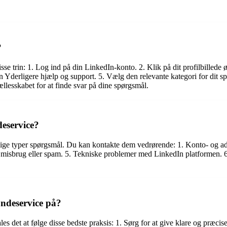
?
 trin: 1. Log ind på din LinkedIn-konto. 2. Klik på dit profilbillede 
n Yderligere hjælp og support. 5. Vælg den relevante kategori for dit s
llesskabet for at finde svar på dine spørgsmål.
deservice?
llige typer spørgsmål. Du kan kontakte dem vedrørende: 1. Konto- og a
sbrug eller spam. 5. Tekniske problemer med LinkedIn platformen. 6.
undeservice på?
les det at følge disse bedste praksis: 1. Sørg for at give klare og præci