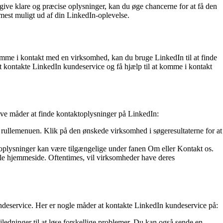
ive klare og præcise oplysninger, kan du øge chancerne for at få den
 mest muligt ud af din LinkedIn-oplevelse.
omme i kontakt med en virksomhed, kan du bruge LinkedIn til at finde
 at kontakte LinkedIn kundeservice og få hjælp til at komme i kontakt
tive måder at finde kontaktoplysninger på LinkedIn:
rullemenuen. Klik på den ønskede virksomhed i søgeresultaterne for at
plysninger kan være tilgængelige under fanen Om eller Kontakt os.
le hjemmeside. Oftentimes, vil virksomheder have deres
undeservice. Her er nogle måder at kontakte LinkedIn kundeservice på:
edninger til at løse forskellige problemer. Du kan også sende en