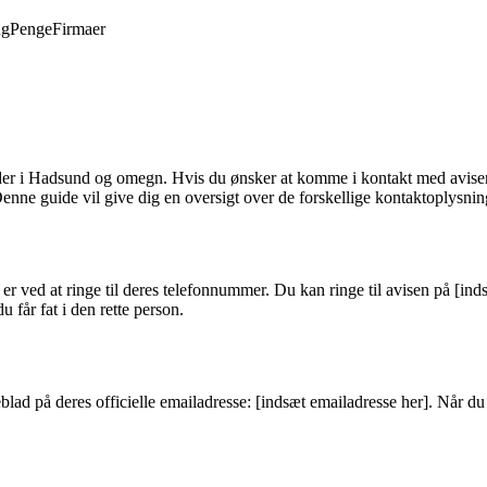
ng
Penge
Firmaer
 i Hadsund og omegn. Hvis du ønsker at komme i kontakt med avisen, en
ne guide vil give dig en oversigt over de forskellige kontaktoplysninge
ved at ringe til deres telefonnummer. Du kan ringe til avisen på [in
du får fat i den rette person.
ad på deres officielle emailadresse: [indsæt emailadresse her]. Når du 