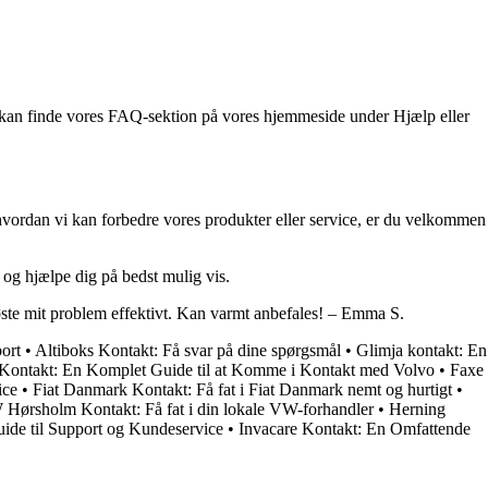
u kan finde vores FAQ-sektion på vores hjemmeside under Hjælp eller
l, hvordan vi kan forbedre vores produkter eller service, er du velkommen
 og hjælpe dig på bedst mulig vis.
øste mit problem effektivt. Kan varmt anbefales! – Emma S.
ort
•
Altiboks Kontakt: Få svar på dine spørgsmål
•
Glimja kontakt: En
Kontakt: En Komplet Guide til at Komme i Kontakt med Volvo
•
Faxe
ice
•
Fiat Danmark Kontakt: Få fat i Fiat Danmark nemt og hurtigt
•
Hørsholm Kontakt: Få fat i din lokale VW-forhandler
•
Herning
de til Support og Kundeservice
•
Invacare Kontakt: En Omfattende