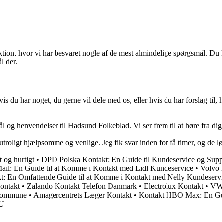
ktion, hvor vi har besvaret nogle af de mest almindelige spørgsmål. D
l der.
vis du har noget, du gerne vil dele med os, eller hvis du har forslag ti
l og henvendelser til Hadsund Folkeblad. Vi ser frem til at høre fra dig
roligt hjælpsomme og venlige. Jeg fik svar inden for få timer, og de l
 og hurtigt
•
DPD Polska Kontakt: En Guide til Kundeservice og Supp
Mail: En Guide til at Komme i Kontakt med Lidl Kundeservice
•
Volvo 
t: En Omfattende Guide til at Komme i Kontakt med Nelly Kundeserv
kontakt
•
Zalando Kontakt Telefon Danmark
•
Electrolux Kontakt
•
VW 
 Kommune
•
Amagercentrets Læger Kontakt
•
Kontakt HBO Max: En Gui
TU