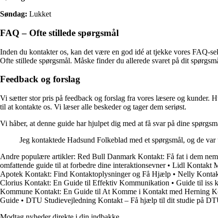
Søndag:
Lukket
FAQ – Ofte stillede spørgsmål
Inden du kontakter os, kan det være en god idé at tjekke vores FAQ-se
Ofte stillede spørgsmål. Måske finder du allerede svaret på dit spørgsmå
Feedback og forslag
Vi sætter stor pris på feedback og forslag fra vores læsere og kunder. H
til at kontakte os. Vi læser alle beskeder og tager dem seriøst.
Vi håber, at denne guide har hjulpet dig med at få svar på dine spørgsmå
Jeg kontaktede Hadsund Folkeblad med et spørgsmål, og de var ut
Andre populære artikler:
Red Bull Danmark Kontakt: Få fat i dem nemt
omfattende guide til at forbedre dine interaktionsevner
•
Lidl Kontakt 
Apotek Kontakt: Find Kontaktoplysninger og Få Hjælp
•
Nelly Kontak
Clorius Kontakt: En Guide til Effektiv Kommunikation
•
Guide til iss 
Kommune Kontakt: En Guide til At Komme i Kontakt med Herning
Guide
•
DTU Studievejledning Kontakt – Få hjælp til dit studie på D
Modtag nyheder direkte i din indbakke