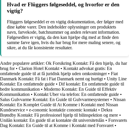
Hvad er Flüggers følgeseddel, og hvorfor er den
vigtig?
Flüggers følgeseddel er en vigtig dokumentation, der følger med
dine købte varer. Den indeholder oplysninger om produktets
navn, farvekode, batchnummer og anden relevant information.
Følgesedlen er vigtig, da den kan hjælpe dig med at finde den
samme farve igen, hvis du har brug for mere maling senere, og
sikre, at du får konsistente resultater.
Andre populære artikler:
Ok Forsikring Kontakt: Få den hjælp, du har
brug for
•
Clarion Hotel Kontakt
•
Kontakt advokat gratis: En
omfattende guide til at få juridisk hjælp uden omkostninger
•
Fiat
Danmark Kontakt: Få fat i Fiat Danmark nemt og hurtigt
•
Unity Line
Kontakt: En omfattende guide
•
Dif kontakt: En omfattende guide til
bedre kommunikation
•
Moderno Kontakt: En Guide til Effektiv
Kommunikation
•
Kontakt Uber via telefon: En omfattende guide
•
Salus Gulvvarme Kontakt: En Guide til Gulvvarmesystemer
•
Nissan
Kontakt: En Komplet Guide til At Komme i Kontakt med Nissan
Kundeservice
•
e-conomic kontakt|e conomic kontakt
•
Dekra
Brøndby Kontakt: Få professionel hjælp til bilinspektion og mere
•
Unilån kontakt: En guide til at kontakte dit universitetslån
•
Forsvarets
Dag Kontakt: En Guide til at Komme i Kontakt med Forsvaret
•