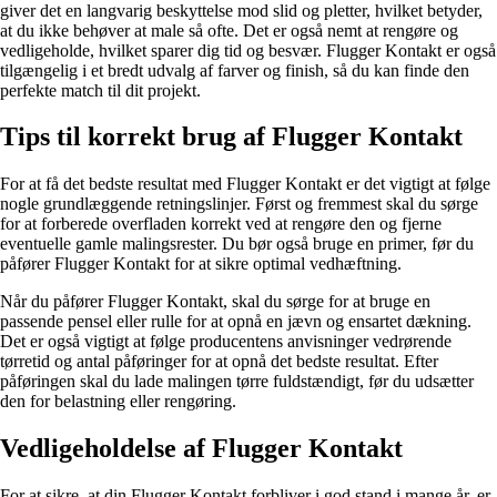
giver det en langvarig beskyttelse mod slid og pletter, hvilket betyder,
at du ikke behøver at male så ofte. Det er også nemt at rengøre og
vedligeholde, hvilket sparer dig tid og besvær. Flugger Kontakt er også
tilgængelig i et bredt udvalg af farver og finish, så du kan finde den
perfekte match til dit projekt.
Tips til korrekt brug af Flugger Kontakt
For at få det bedste resultat med Flugger Kontakt er det vigtigt at følge
nogle grundlæggende retningslinjer. Først og fremmest skal du sørge
for at forberede overfladen korrekt ved at rengøre den og fjerne
eventuelle gamle malingsrester. Du bør også bruge en primer, før du
påfører Flugger Kontakt for at sikre optimal vedhæftning.
Når du påfører Flugger Kontakt, skal du sørge for at bruge en
passende pensel eller rulle for at opnå en jævn og ensartet dækning.
Det er også vigtigt at følge producentens anvisninger vedrørende
tørretid og antal påføringer for at opnå det bedste resultat. Efter
påføringen skal du lade malingen tørre fuldstændigt, før du udsætter
den for belastning eller rengøring.
Vedligeholdelse af Flugger Kontakt
For at sikre, at din Flugger Kontakt forbliver i god stand i mange år, er