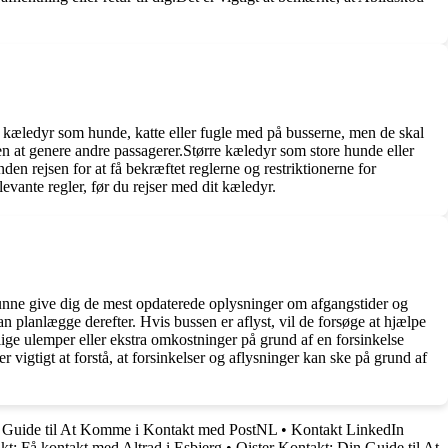
re kæledyr som hunde, katte eller fugle med på busserne, men de skal
en at genere andre passagerer.Større kæledyr som store hunde eller
en rejsen for at få bekræftet reglerne og restriktionerne for
evante regler, før du rejser med dit kæledyr.
 kunne give dig de mest opdaterede oplysninger om afgangstider og
n planlægge derefter. Hvis bussen er aflyst, vil de forsøge at hjælpe
lige ulemper eller ekstra omkostninger på grund af en forsinkelse
 vigtigt at forstå, at forsinkelser og aflysninger kan ske på grund af
 Guide til At Komme i Kontakt med PostNL
•
Kontakt LinkedIn
kt: Få kontakt med Altrad i Esbjerg
•
Oister Kontakt: Din Guide til At