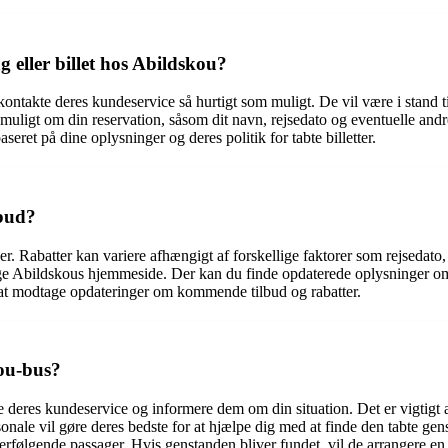
g eller billet hos Abildskou?
u kontakte deres kundeservice så hurtigt som muligt. De vil være i stand 
ligt om din reservation, såsom dit navn, rejsedato og eventuelle andr
aseret på dine oplysninger og deres politik for tabte billetter.
lbud?
nder. Rabatter kan variere afhængigt af forskellige faktorer som rejsedat
esøge Abildskous hjemmeside. Der kan du finde opdaterede oplysninger om
 at modtage opdateringer om kommende tilbud og rabatter.
kou-bus?
e deres kundeservice og informere dem om din situation. Det er vigtigt 
onale vil gøre deres bedste for at hjælpe dig med at finde den tabte gen
rfølgende passager. Hvis genstanden bliver fundet, vil de arrangere en a