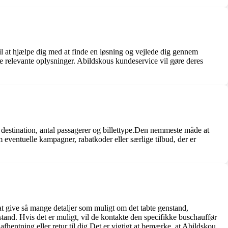
til at hjælpe dig med at finde en løsning og vejlede dig gennem
e relevante oplysninger. Abildskous kundeservice vil gøre deres
o, destination, antal passagerer og billettype.Den nemmeste måde at
 eventuelle kampagner, rabatkoder eller særlige tilbud, der er
at give så mange detaljer som muligt om det tabte genstand,
stand. Hvis det er muligt, vil de kontakte den specifikke buschauffør
fhentning eller retur til dig.Det er vigtigt at bemærke, at Abildskou