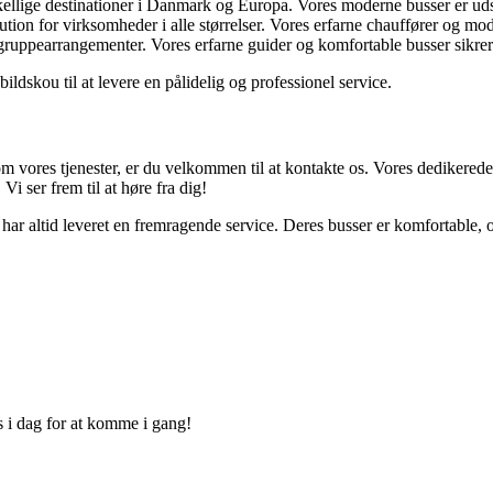
skellige destinationer i Danmark og Europa. Vores moderne busser er udst
tion for virksomheder i alle størrelser. Vores erfarne chauffører og mode
 og gruppearrangementer. Vores erfarne guider og komfortable busser sikr
ildskou til at levere en pålidelig og professionel service.
m vores tjenester, er du velkommen til at kontakte os. Vores dedikerede 
Vi ser frem til at høre fra dig!
de har altid leveret en fremragende service. Deres busser er komfortable,
s i dag for at komme i gang!