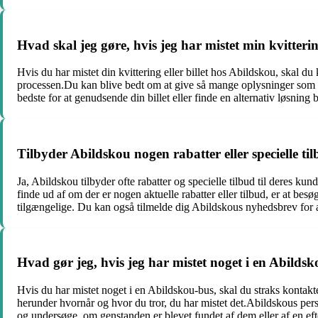
Hvad skal jeg gøre, hvis jeg har mistet min kvitterin
Hvis du har mistet din kvittering eller billet hos Abildskou, skal d
processen.Du kan blive bedt om at give så mange oplysninger som mu
bedste for at genudsende din billet eller finde en alternativ løsning b
Tilbyder Abildskou nogen rabatter eller specielle ti
Ja, Abildskou tilbyder ofte rabatter og specielle tilbud til deres ku
finde ud af om der er nogen aktuelle rabatter eller tilbud, er at b
tilgængelige. Du kan også tilmelde dig Abildskous nyhedsbrev for
Hvad gør jeg, hvis jeg har mistet noget i en Abilds
Hvis du har mistet noget i en Abildskou-bus, skal du straks kontakt
herunder hvornår og hvor du tror, du har mistet det.Abildskous pers
og undersøge, om genstanden er blevet fundet af dem eller af en efte