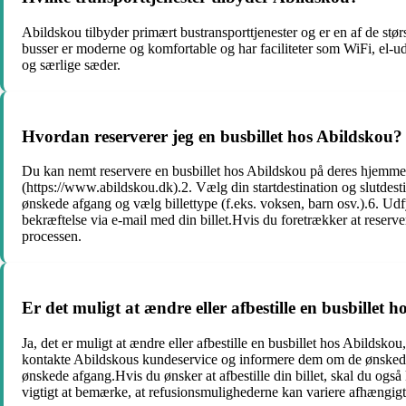
Abildskou tilbyder primært bustransporttjenester og er en af de stø
busser er moderne og komfortable og har faciliteter som WiFi, el-ud
og særlige sæder.
Hvordan reserverer jeg en busbillet hos Abildskou?
Du kan nemt reservere en busbillet hos Abildskou på deres hjemmeside
(https://www.abildskou.dk).2. Vælg din startdestination og slutdestin
ønskede afgang og vælg billettype (f.eks. voksen, barn osv.).6. Udf
bekræftelse via e-mail med din billet.Hvis du foretrækker at reser
processen.
Er det muligt at ændre eller afbestille en busbillet 
Ja, det er muligt at ændre eller afbestille en busbillet hos Abilds
kontakte Abildskous kundeservice og informere dem om de ønskede æ
ønskede afgang.Hvis du ønsker at afbestille din billet, skal du ogs
vigtigt at bemærke, at refusionsmulighederne kan variere afhængig