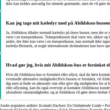
ikke kan holdes ansvarlig for mistede genstande, men de vil gøre der
Kan jeg tage mit kæledyr med på Abildskou-busse
Ja, Abildskou tillader normalt kæledyr på deres busser, men der er 
være i en transportkasse. Transportkassen skal være ren, sikker og 
andre, der ikke kan være i en transportkasse, kan normalt ikke tages
kæledyr.Bemærk, at nogle internationale destinationer kan have speci
Hvad gør jeg, hvis mit Abildskou-bus er forsinket ell
Hvis dit Abildskou-bus er forsinket eller aflyst, skal du først ko
eventuelle alternative muligheder.Hvis bussen er forsinket, vil Abi
dig med at finde en alternativ rute eller give dig muligheden for a
eller aflysning, kan du også overveje at kontakte Abildskous kundese
uforudsete omstændigheder, og at Abildskou vil gøre deres bedste fo
Andre populære artikler:
Kontakt Dachser: En Omfattende Guide
•
Pow
Support: Få hjælp til dine problemer
•
Falck Dyreredning Kontakt: Red