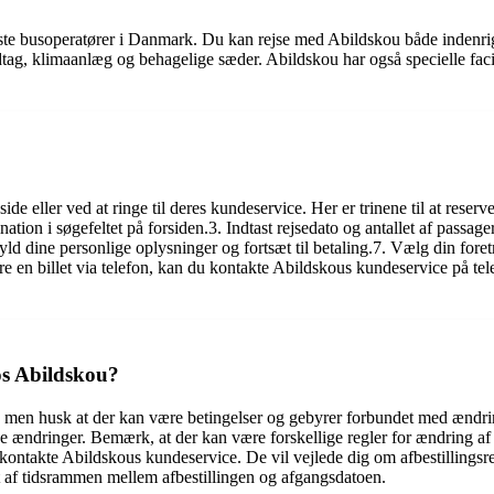
rste busoperatører i Danmark. Du kan rejse med Abildskou både indenrigs 
tag, klimaanlæg og behagelige sæder. Abildskou har også specielle facil
 eller ved at ringe til deres kundeservice. Her er trinene til at reserv
ation i søgefeltet på forsiden.3. Indtast rejsedato og antallet af passag
yld dine personlige oplysninger og fortsæt til betaling.7. Vælg din for
vere en billet via telefon, kan du kontakte Abildskous kundeservice på 
hos Abildskou?
kou, men husk at der kan være betingelser og gebyrer forbundet med ændri
ndringer. Bemærk, at der kan være forskellige regler for ændring af bi
å kontakte Abildskous kundeservice. De vil vejlede dig om afbestillings
t af tidsrammen mellem afbestillingen og afgangsdatoen.