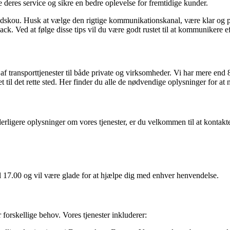
e deres service og sikre en bedre oplevelse for fremtidige kunder.
kou. Husk at vælge den rigtige kommunikationskanal, være klar og præ
k. Ved at følge disse tips vil du være godt rustet til at kommunikere e
af transporttjenester til både private og virksomheder. Vi har mere end 8
l det rette sted. Her finder du alle de nødvendige oplysninger for at n
yderligere oplysninger om vores tjenester, er du velkommen til at kontak
til 17.00 og vil være glade for at hjælpe dig med enhver henvendelse.
forskellige behov. Vores tjenester inkluderer: