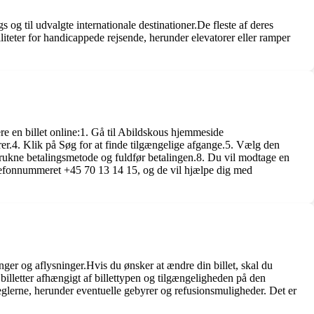
og til udvalgte internationale destinationer.De fleste af deres
iteter for handicappede rejsende, herunder elevatorer eller ramper
ere en billet online:1. Gå til Abildskous hjemmeside
erer.4. Klik på Søg for at finde tilgængelige afgange.5. Vælg den
etrukne betalingsmetode og fuldfør betalingen.8. Du vil modtage en
telefonnummeret +45 70 13 14 15, og de vil hjælpe dig med
nger og aflysninger.Hvis du ønsker at ændre din billet, skal du
lletter afhængigt af billettypen og tilgængeligheden på den
reglerne, herunder eventuelle gebyrer og refusionsmuligheder. Det er