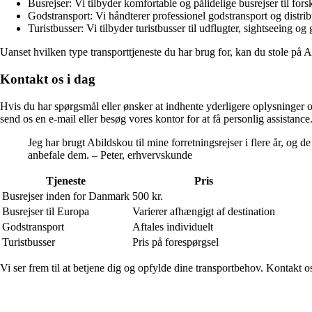
Busrejser: Vi tilbyder komfortable og pålidelige busrejser til for
Godstransport: Vi håndterer professionel godstransport og distribu
Turistbusser: Vi tilbyder turistbusser til udflugter, sightseeing
Uanset hvilken type transporttjeneste du har brug for, kan du stole på Ab
Kontakt os i dag
Hvis du har spørgsmål eller ønsker at indhente yderligere oplysninger o
send os en e-mail eller besøg vores kontor for at få personlig assistance. 
Jeg har brugt Abildskou til mine forretningsrejser i flere år, og 
anbefale dem. – Peter, erhvervskunde
Tjeneste
Pris
Busrejser inden for Danmark
500 kr.
Busrejser til Europa
Varierer afhængigt af destination
Godstransport
Aftales individuelt
Turistbusser
Pris på forespørgsel
Vi ser frem til at betjene dig og opfylde dine transportbehov. Kontakt o