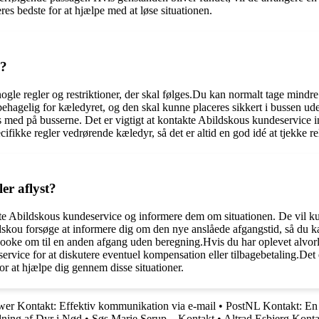
es bedste for at hjælpe med at løse situationen.
n?
nogle regler og restriktioner, der skal følges.Du kan normalt tage mind
behagelig for kæledyret, og den skal kunne placeres sikkert i bussen ud
 med på busserne. Det er vigtigt at kontakte Abildskous kundeservice ind
fikke regler vedrørende kæledyr, så det er altid en god idé at tjekke rel
er aflyst?
ntakte Abildskous kundeservice og informere dem om situationen. De vil
ldskou forsøge at informere dig om den nye anslåede afgangstid, så du ka
t booke om til en anden afgang uden beregning.Hvis du har oplevet alvor
rvice for at diskutere eventuel kompensation eller tilbagebetaling.Det er
r at hjælpe dig gennem disse situationer.
er Kontakt: Effektiv kommunikation via e-mail
•
PostNL Kontakt: En
ning af Dyr i Nød
•
Søs Marie Serup – Kontakt
•
Altrad Esbjerg Konta