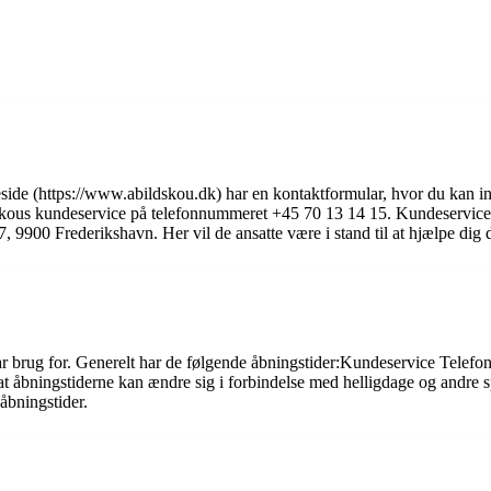
e (https://www.abildskou.dk) har en kontaktformular, hvor du kan indt
dskous kundeservice på telefonnummeret +45 70 13 14 15. Kundeservice 
9900 Frederikshavn. Her vil de ansatte være i stand til at hjælpe dig d
har brug for. Generelt har de følgende åbningstider:Kundeservice Tele
åbningstiderne kan ændre sig i forbindelse med helligdage og andre spe
åbningstider.