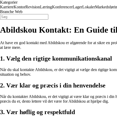
Kategorier
Karriere
Kontor
Revision
Læring
Konferencer
Lager
Lokaler
Markedsføri
Branche Web
Abildskou Kontakt: En Guide ti
At have en god kontakt med Abildskou er afgørende for at sikre en prob
at lære mere.
1. Vælg den rigtige kommunikationskanal
Når du skal kontakte Abildskou, er det vigtigt at vælge den rigtige kom
situation og behov.
2. Vær klar og præcis i din henvendelse
Når du kontakter Abildskou, er det vigtigt at være klar og præcis i din
præcis du er, desto lettere vil det være for Abildskou at hjælpe dig.
3. Vær høflig og respektfuld