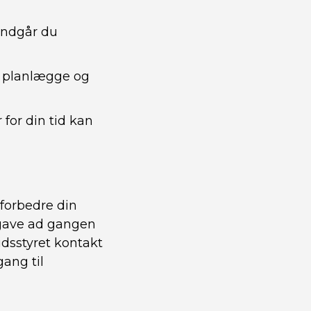
undgår du
re planlægge og
 for din tid kan
 forbedre din
opgave ad gangen
dsstyret kontakt
gang til