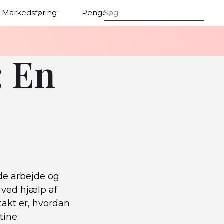
Markedsføring
Penge
Firmaer
: En
åde arbejde og
r ved hjælp af
ntakt er, hvordan
tine.