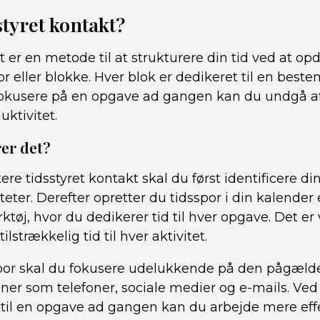
styret kontakt?
t er en metode til at strukturere din tid ved at opd
or eller blokke. Hver blok er dedikeret til en best
t fokusere på en opgave ad gangen kan du undgå a
uktivitet.
er det?
re tidsstyret kontakt skal du først identificere din
eter. Derefter opretter du tidsspor i din kalender 
øj, hvor du dedikerer tid til hver opgave. Det er 
tilstrækkelig tid til hver aktivitet.
por skal du fokusere udelukkende på den pågæld
ioner som telefoner, sociale medier og e-mails. Ved 
l en opgave ad gangen kan du arbejde mere effe