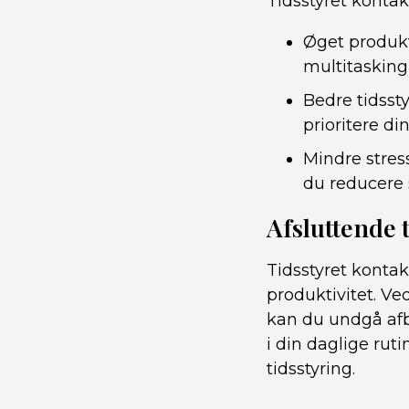
Tidsstyret kontakt
Øget produkt
multitasking 
Bedre tidsst
prioritere di
Mindre stress
du reducere 
Afsluttende 
Tidsstyret kontak
produktivitet. Ve
kan du undgå afb
i din daglige rut
tidsstyring.