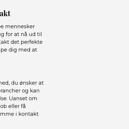
akt
ælpe mennesker
for at nå ud til
takt det perfekte
lpe dig med at
ed, du ønsker at
 brancher og kan
lse. Uanset om
ob eller få
komme i kontakt