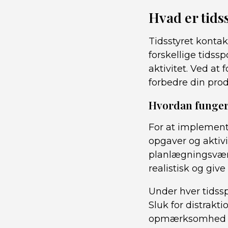
Hvad er tids
Tidsstyret kontak
forskellige tidssp
aktivitet. Ved a
forbedre din prod
Hvordan funger
For at implemente
opgaver og aktivit
planlægningsværkt
realistisk og give 
Under hver tidss
Sluk for distrakt
opmærksomhed ti