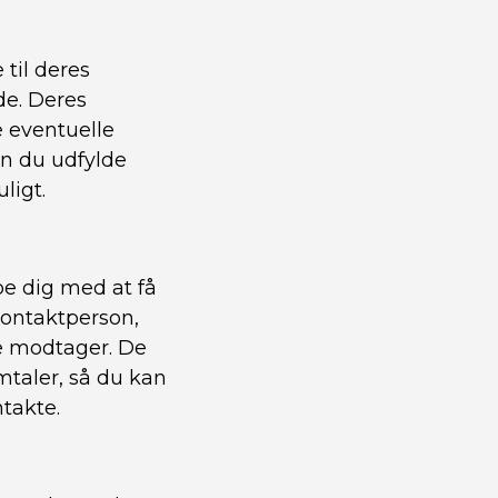
til deres
de. Deres
 eventuelle
an du udfylde
ligt.
pe dig med at få
kontaktperson,
te modtager. De
taler, så du kan
takte.