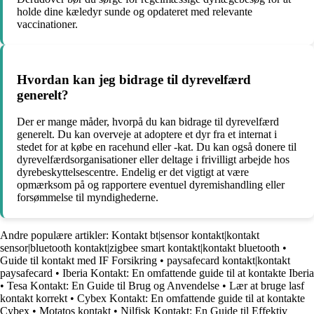
holde dine kæledyr sunde og opdateret med relevante
vaccinationer.
Hvordan kan jeg bidrage til dyrevelfærd
generelt?
Der er mange måder, hvorpå du kan bidrage til dyrevelfærd
generelt. Du kan overveje at adoptere et dyr fra et internat i
stedet for at købe en racehund eller -kat. Du kan også donere til
dyrevelfærdsorganisationer eller deltage i frivilligt arbejde hos
dyrebeskyttelsescentre. Endelig er det vigtigt at være
opmærksom på og rapportere eventuel dyremishandling eller
forsømmelse til myndighederne.
Andre populære artikler:
Kontakt bt|sensor kontakt|kontakt
sensor|bluetooth kontakt|zigbee smart kontakt|kontakt bluetooth
•
Guide til kontakt med IF Forsikring
•
paysafecard kontakt|kontakt
paysafecard
•
Iberia Kontakt: En omfattende guide til at kontakte Iberia
•
Tesa Kontakt: En Guide til Brug og Anvendelse
•
Lær at bruge lasf
kontakt korrekt
•
Cybex Kontakt: En omfattende guide til at kontakte
Cybex
•
Motatos kontakt
•
Nilfisk Kontakt: En Guide til Effektiv