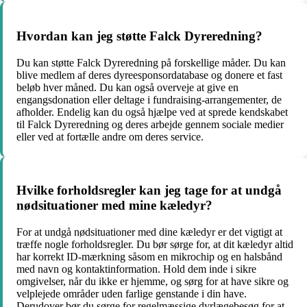
Hvordan kan jeg støtte Falck Dyreredning?
Du kan støtte Falck Dyreredning på forskellige måder. Du kan
blive medlem af deres dyreesponsordatabase og donere et fast
beløb hver måned. Du kan også overveje at give en
engangsdonation eller deltage i fundraising-arrangementer, de
afholder. Endelig kan du også hjælpe ved at sprede kendskabet
til Falck Dyreredning og deres arbejde gennem sociale medier
eller ved at fortælle andre om deres service.
Hvilke forholdsregler kan jeg tage for at undgå
nødsituationer med mine kæledyr?
For at undgå nødsituationer med dine kæledyr er det vigtigt at
træffe nogle forholdsregler. Du bør sørge for, at dit kæledyr altid
har korrekt ID-mærkning såsom en mikrochip og en halsbånd
med navn og kontaktinformation. Hold dem inde i sikre
omgivelser, når du ikke er hjemme, og sørg for at have sikre og
velplejede områder uden farlige genstande i din have.
Derudover bør du sørge for regelmæssige dyrlægebesøg for at