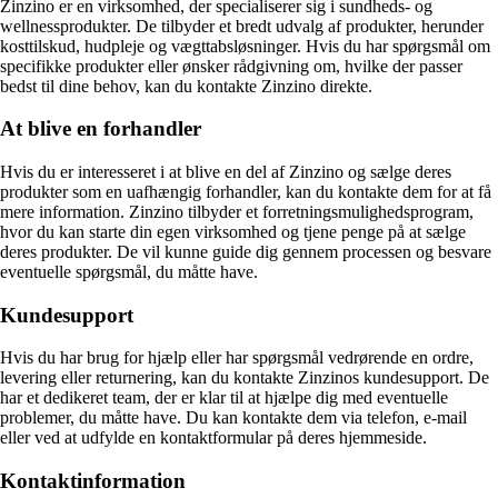
Zinzino er en virksomhed, der specialiserer sig i sundheds- og
wellnessprodukter. De tilbyder et bredt udvalg af produkter, herunder
kosttilskud, hudpleje og vægttabsløsninger. Hvis du har spørgsmål om
specifikke produkter eller ønsker rådgivning om, hvilke der passer
bedst til dine behov, kan du kontakte Zinzino direkte.
At blive en forhandler
Hvis du er interesseret i at blive en del af Zinzino og sælge deres
produkter som en uafhængig forhandler, kan du kontakte dem for at få
mere information. Zinzino tilbyder et forretningsmulighedsprogram,
hvor du kan starte din egen virksomhed og tjene penge på at sælge
deres produkter. De vil kunne guide dig gennem processen og besvare
eventuelle spørgsmål, du måtte have.
Kundesupport
Hvis du har brug for hjælp eller har spørgsmål vedrørende en ordre,
levering eller returnering, kan du kontakte Zinzinos kundesupport. De
har et dedikeret team, der er klar til at hjælpe dig med eventuelle
problemer, du måtte have. Du kan kontakte dem via telefon, e-mail
eller ved at udfylde en kontaktformular på deres hjemmeside.
Kontaktinformation