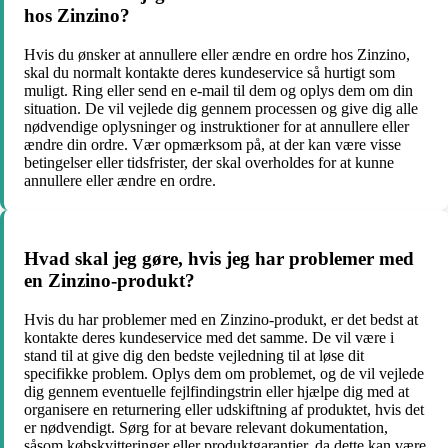
hos Zinzino?
Hvis du ønsker at annullere eller ændre en ordre hos Zinzino,
skal du normalt kontakte deres kundeservice så hurtigt som
muligt. Ring eller send en e-mail til dem og oplys dem om din
situation. De vil vejlede dig gennem processen og give dig alle
nødvendige oplysninger og instruktioner for at annullere eller
ændre din ordre. Vær opmærksom på, at der kan være visse
betingelser eller tidsfrister, der skal overholdes for at kunne
annullere eller ændre en ordre.
Hvad skal jeg gøre, hvis jeg har problemer med
en Zinzino-produkt?
Hvis du har problemer med en Zinzino-produkt, er det bedst at
kontakte deres kundeservice med det samme. De vil være i
stand til at give dig den bedste vejledning til at løse dit
specifikke problem. Oplys dem om problemet, og de vil vejlede
dig gennem eventuelle fejlfindingstrin eller hjælpe dig med at
organisere en returnering eller udskiftning af produktet, hvis det
er nødvendigt. Sørg for at bevare relevant dokumentation,
såsom købskvitteringer eller produktgarantier, da dette kan være