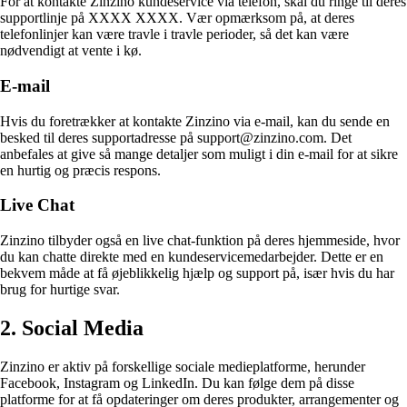
For at kontakte Zinzino kundeservice via telefon, skal du ringe til deres
supportlinje på XXXX XXXX. Vær opmærksom på, at deres
telefonlinjer kan være travle i travle perioder, så det kan være
nødvendigt at vente i kø.
E-mail
Hvis du foretrækker at kontakte Zinzino via e-mail, kan du sende en
besked til deres supportadresse på support@zinzino.com. Det
anbefales at give så mange detaljer som muligt i din e-mail for at sikre
en hurtig og præcis respons.
Live Chat
Zinzino tilbyder også en live chat-funktion på deres hjemmeside, hvor
du kan chatte direkte med en kundeservicemedarbejder. Dette er en
bekvem måde at få øjeblikkelig hjælp og support på, især hvis du har
brug for hurtige svar.
2. Social Media
Zinzino er aktiv på forskellige sociale medieplatforme, herunder
Facebook, Instagram og LinkedIn. Du kan følge dem på disse
platforme for at få opdateringer om deres produkter, arrangementer og