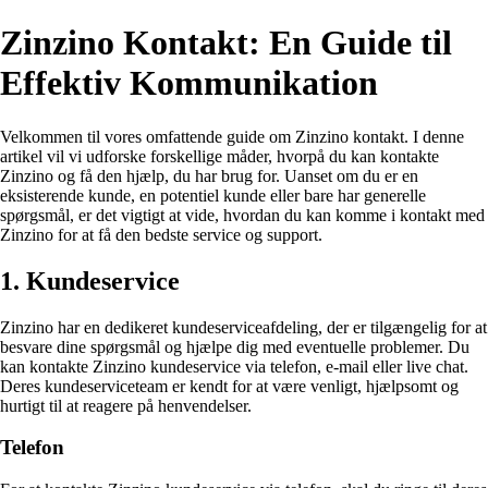
Zinzino Kontakt: En Guide til
Effektiv Kommunikation
Velkommen til vores omfattende guide om Zinzino kontakt. I denne
artikel vil vi udforske forskellige måder, hvorpå du kan kontakte
Zinzino og få den hjælp, du har brug for. Uanset om du er en
eksisterende kunde, en potentiel kunde eller bare har generelle
spørgsmål, er det vigtigt at vide, hvordan du kan komme i kontakt med
Zinzino for at få den bedste service og support.
1. Kundeservice
Zinzino har en dedikeret kundeserviceafdeling, der er tilgængelig for at
besvare dine spørgsmål og hjælpe dig med eventuelle problemer. Du
kan kontakte Zinzino kundeservice via telefon, e-mail eller live chat.
Deres kundeserviceteam er kendt for at være venligt, hjælpsomt og
hurtigt til at reagere på henvendelser.
Telefon