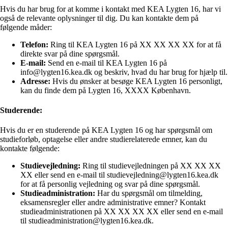
Hvis du har brug for at komme i kontakt med KEA Lygten 16, har vi
også de relevante oplysninger til dig. Du kan kontakte dem på
følgende måder:
Telefon:
Ring til KEA Lygten 16 på XX XX XX XX for at få
direkte svar på dine spørgsmål.
E-mail:
Send en e-mail til KEA Lygten 16 på
info@lygten16.kea.dk og beskriv, hvad du har brug for hjælp til.
Adresse:
Hvis du ønsker at besøge KEA Lygten 16 personligt,
kan du finde dem på Lygten 16, XXXX København.
Studerende:
Hvis du er en studerende på KEA Lygten 16 og har spørgsmål om
studieforløb, optagelse eller andre studierelaterede emner, kan du
kontakte følgende:
Studievejledning:
Ring til studievejledningen på XX XX XX
XX eller send en e-mail til studievejledning@lygten16.kea.dk
for at få personlig vejledning og svar på dine spørgsmål.
Studieadministration:
Har du spørgsmål om tilmelding,
eksamensregler eller andre administrative emner? Kontakt
studieadministrationen på XX XX XX XX eller send en e-mail
til studieadministration@lygten16.kea.dk.