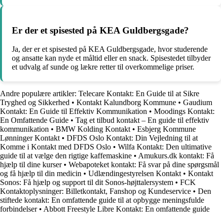
Er der et spisested på KEA Guldbergsgade?
Ja, der er et spisested på KEA Guldbergsgade, hvor studerende
og ansatte kan nyde et måltid eller en snack. Spisestedet tilbyder
et udvalg af sunde og lækre retter til overkommelige priser.
Andre populære artikler:
Telecare Kontakt: En Guide til at Sikre
Tryghed og Sikkerhed
•
Kontakt Kalundborg Kommune
•
Gaudium
Kontakt: En Guide til Effektiv Kommunikation
•
Moodings Kontakt:
En Omfattende Guide
•
Tag et tilbud kontakt – En guide til effektiv
kommunikation
•
BMW Kolding Kontakt
•
Esbjerg Kommune
Lønninger Kontakt
•
DFDS Oslo Kontakt: Din Vejledning til at
Komme i Kontakt med DFDS Oslo
•
Wilfa Kontakt: Den ultimative
guide til at vælge den rigtige kaffemaskine
•
Amukurs.dk kontakt: Få
hjælp til dine kurser
•
Webapoteket kontakt: Få svar på dine spørgsmål
og få hjælp til din medicin
•
Udlændingestyrelsen Kontakt
•
Kontakt
Sonos: Få hjælp og support til dit Sonos-højttalersystem
•
FCK
Kontaktoplysninger: Billetkontakt, Fanshop og Kundeservice
•
Den
stiftede kontakt: En omfattende guide til at opbygge meningsfulde
forbindelser
•
Abbott Freestyle Libre Kontakt: En omfattende guide