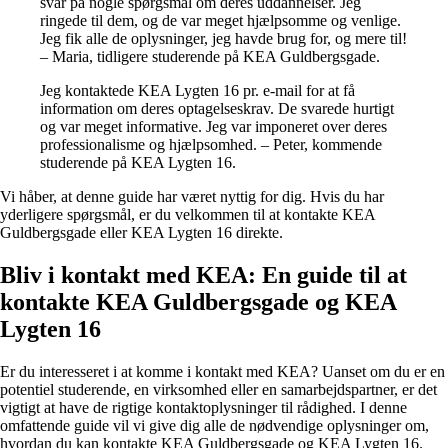
svar på nogle spørgsmål om deres uddannelser. Jeg
ringede til dem, og de var meget hjælpsomme og venlige.
Jeg fik alle de oplysninger, jeg havde brug for, og mere til!
– Maria, tidligere studerende på KEA Guldbergsgade.
Jeg kontaktede KEA Lygten 16 pr. e-mail for at få
information om deres optagelseskrav. De svarede hurtigt
og var meget informative. Jeg var imponeret over deres
professionalisme og hjælpsomhed. – Peter, kommende
studerende på KEA Lygten 16.
Vi håber, at denne guide har været nyttig for dig. Hvis du har
yderligere spørgsmål, er du velkommen til at kontakte KEA
Guldbergsgade eller KEA Lygten 16 direkte.
Bliv i kontakt med KEA: En guide til at
kontakte KEA Guldbergsgade og KEA
Lygten 16
Er du interesseret i at komme i kontakt med KEA? Uanset om du er en
potentiel studerende, en virksomhed eller en samarbejdspartner, er det
vigtigt at have de rigtige kontaktoplysninger til rådighed. I denne
omfattende guide vil vi give dig alle de nødvendige oplysninger om,
hvordan du kan kontakte KEA Guldbergsgade og KEA Lygten 16.