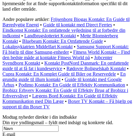
hjemmeside for at finde supportkontaktinformation specifikt til dit
land eller område.
Andre populære artikler:
Frijsenborg Biogas Kontakt: En Guide til
Bæredygtig Energi
•
Guide til kontakt med Direct Ferries
•
Eindkomst Kontakt: En omfattende vejledning til at forbedre din
indkomst
•
Landbrugslotteriet Kontakt
•
Mette Blomsterberg
Kontakt
•
Bluebeam Kontakt: En Omfattende Guide
•
Lokalpsykiatrien Middelfart Kontakt
•
Samsung Support Kontakt:
Få hjælp til dine Samsung-enheder
•
Fitness World Kontakt – Find
den bedste måde at kontakte Fitness World på
•
Jobcenter
Svendborg Kontakt
•
Kontakt PostNord Danmark: En omfattende
guide til at få fat i kundeservice
•
Rødovre Boligselskab Kontakt
•
Cupra Kontakt: En Komplet Guide til Biler og Reservedele
•
En
grundig guide til illum kontakt
•
Guide til kontakt med Google
Århus
•
Podimo Kontakt: En Guide til Effektiv Kommunikation
•
Brobizz Erhverv Kontakt: En Guide til Effektiv Brug af Brobizz i
Erhvervslivet
•
Lægens Bord Kontakt: En Guide til Effektiv
Kommunikation med Din Læge
•
Boxer TV Kontakt – Få hjælp og
support til din Boxer TV
Modtag nyheder direkte i din indbakke
Din nye yndlingsmail – fyldt med indsigt og konkrete råd.
E-mail