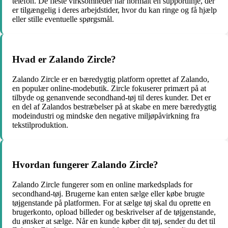
telefon. De fleste virksomheder har normalt en supportlinje, der
er tilgængelig i deres arbejdstider, hvor du kan ringe og få hjælp
eller stille eventuelle spørgsmål.
Hvad er Zalando Zircle?
Zalando Zircle er en bæredygtig platform oprettet af Zalando,
en populær online-modebutik. Zircle fokuserer primært på at
tilbyde og genanvende secondhand-tøj til deres kunder. Det er
en del af Zalandos bestræbelser på at skabe en mere bæredygtig
modeindustri og mindske den negative miljøpåvirkning fra
tekstilproduktion.
Hvordan fungerer Zalando Zircle?
Zalando Zircle fungerer som en online markedsplads for
secondhand-tøj. Brugerne kan enten sælge eller købe brugte
tøjgenstande på platformen. For at sælge tøj skal du oprette en
brugerkonto, opload billeder og beskrivelser af de tøjgenstande,
du ønsker at sælge. Når en kunde køber dit tøj, sender du det til