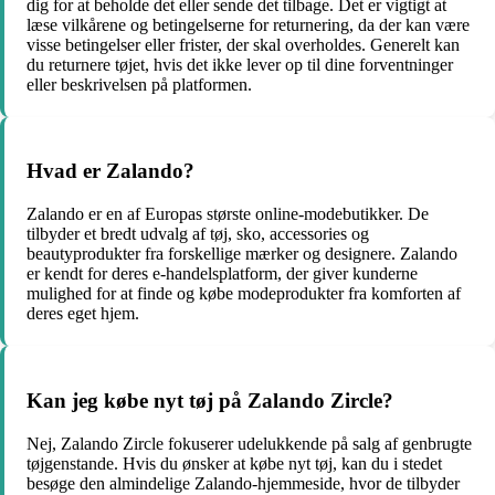
dig for at beholde det eller sende det tilbage. Det er vigtigt at
læse vilkårene og betingelserne for returnering, da der kan være
visse betingelser eller frister, der skal overholdes. Generelt kan
du returnere tøjet, hvis det ikke lever op til dine forventninger
eller beskrivelsen på platformen.
Hvad er Zalando?
Zalando er en af Europas største online-modebutikker. De
tilbyder et bredt udvalg af tøj, sko, accessories og
beautyprodukter fra forskellige mærker og designere. Zalando
er kendt for deres e-handelsplatform, der giver kunderne
mulighed for at finde og købe modeprodukter fra komforten af
deres eget hjem.
Kan jeg købe nyt tøj på Zalando Zircle?
Nej, Zalando Zircle fokuserer udelukkende på salg af genbrugte
tøjgenstande. Hvis du ønsker at købe nyt tøj, kan du i stedet
besøge den almindelige Zalando-hjemmeside, hvor de tilbyder