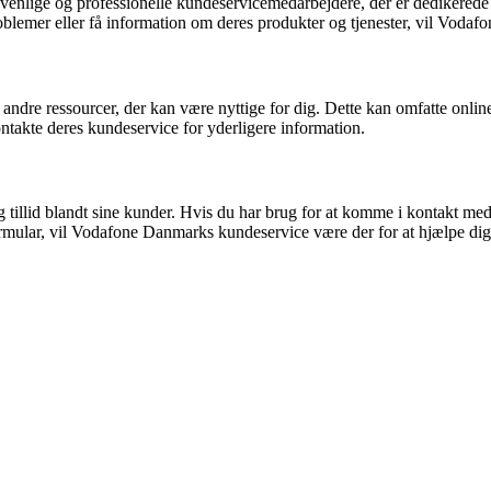
venlige og professionelle kundeservicemedarbejdere, der er dedikerede
roblemer eller få information om deres produkter og tjenester, vil Voda
dre ressourcer, der kan være nyttige for dig. Dette kan omfatte onlin
ontakte deres kundeservice for yderligere information.
tillid blandt sine kunder. Hvis du har brug for at komme i kontakt med 
tformular, vil Vodafone Danmarks kundeservice være der for at hjælpe d