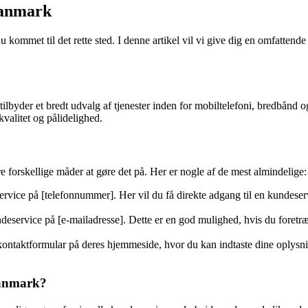
Danmark
ommet til det rette sted. I denne artikel vil vi give dig en omfattende 
yder et bredt udvalg af tjenester inden for mobiltelefoni, bredbånd og
kvalitet og pålidelighed.
forskellige måder at gøre det på. Her er nogle af de mest almindelige:
ice på [telefonnummer]. Her vil du få direkte adgang til en kundeservi
eservice på [e-mailadresse]. Dette er en god mulighed, hvis du foretræ
taktformular på deres hjemmeside, hvor du kan indtaste dine oplysning
Danmark?