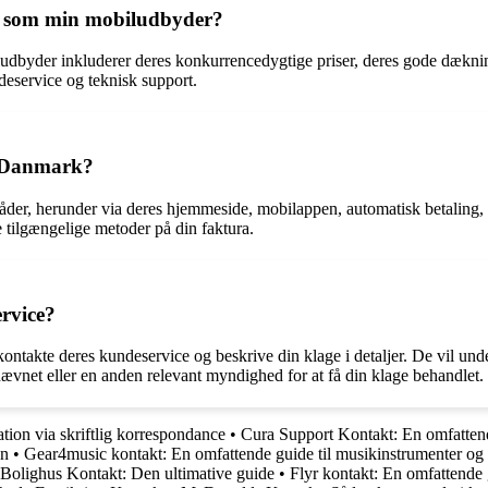
k som min mobiludbyder?
dbyder inkluderer deres konkurrencedygtige priser, deres gode dæknin
deservice og teknisk support.
e Danmark?
er, herunder via deres hjemmeside, mobilappen, automatisk betaling, di
e tilgængelige metoder på din faktura.
rvice?
ntakte deres kundeservice og beskrive din klage i detaljer. De vil und
nævnet eller en anden relevant myndighed for at få din klage behandlet.
ion via skriftlig korrespondance
•
Cura Support Kontakt: En omfattende
on
•
Gear4music kontakt: En omfattende guide til musikinstrumenter og 
 Bolighus Kontakt: Den ultimative guide
•
Flyr kontakt: En omfattende 