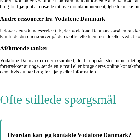
Når du kontakter Vodafone Danmark, kan du forvente at blive mødt af 
brug for hjælp til at opsætte dit nye mobilabonnement, løse tekniske p
Andre ressourcer fra Vodafone Danmark
Udover deres kundeservice tilbyder Vodafone Danmark også en række an
kan finde disse ressourcer på deres officielle hjemmeside eller ved at k
Afsluttende tanker
Vodafone Danmark er en virksomhed, der har opnået stor popularitet og 
foretrækker at ringe, sende en e-mail eller bruge deres online kontak
dem, hvis du har brug for hjælp eller information.
Ofte stillede spørgsmål
Hvordan kan jeg kontakte Vodafone Danmark?