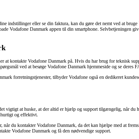
ne indstillinger eller se din faktura, kan du gøre det nemt ved at bru
ade Vodafone Danmark appen til din smartphone. Selvbetjeningen give
rk
der at kontakte Vodafone Danmark på. Hvis du har brug for teknisk su
e spørgsmål ved at besøge Vodafone Danmark hjemmeside og se deres F
ark forretningstjenester, tilbyder Vodafone også en dedikeret kundese
igtigt at huske, at der altid er hjælp og support tilgængelig, når du h
hurtigt og effektivt.
r, når du kontakter Vodafone Danmark, da det kan hjælpe med at fremsk
t kontakte Vodafone Danmark og få den nødvendige support.