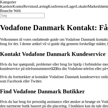
Kategorier
Karriere
Kontor
Revision
Læring
Konferencer
Lager
Lokaler
Markedsføri
Branche Web
Vodafone Danmark Kontakt: Få 
Velkommen til vores omfattende guide om Vodafone Danmark kontakt. Hvi
brug for det. I denne artikel vil vi guide dig gennem forskellige måd
Kontakt Vodafone Danmark Kundeservice
Hvis du har spørgsmål, problemer eller brug for hjælp i forbindelse m
kundeservice på telefonnummeret
123
fra din Vodafone-telefon eller på
+
Hvis du foretrækker at kontakte Vodafone Danmark kundeservice onlin
som Facebook eller Twitter.
Find Vodafone Danmark Butikker
Hvis du har brug for personlig assistance eller ønsker at besøge en V
den nærmeste butik baseret på din placering. I butikken kan du tale d