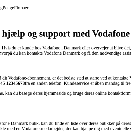
ng
Penge
Firmaer
hjælp og support med Vodafone
s du er kunde hos Vodafone i Danmark eller overvejer at blive det, er
er, hvorpå du kan kontakte Vodafone Danmark og få den nødvendige assis
ed dit Vodafone-abonnement, er det bedste sted at starte ved at kontak
45 12345678
fra en anden telefon. Kundeservice er åben mandag til fredag
e, kan du besøge deres hjemmeside og bruge deres online kontaktformu
odafone Danmark butik, kan du finde en liste over deres butikker på de
irekte med en Vodafone-medarbejder, der kan hjælpe dig med eventuelle 