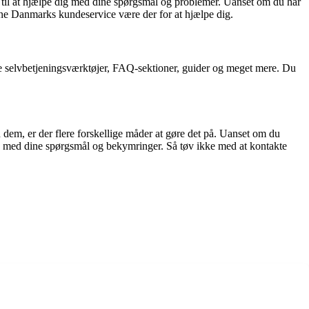
 til at hjælpe dig med dine spørgsmål og problemer. Uanset om du har
fone Danmarks kundeservice være der for at hjælpe dig.
e selvbetjeningsværktøjer, FAQ-sektioner, guider og meget mere. Du
dem, er der flere forskellige måder at gøre det på. Uanset om du
ig med dine spørgsmål og bekymringer. Så tøv ikke med at kontakte