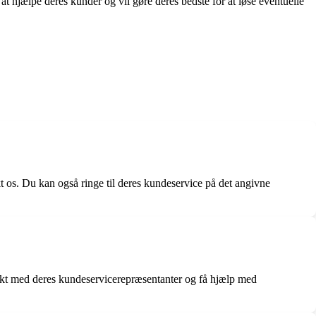
t hjælpe deres kunder og vil gøre deres bedste for at løse eventuelle
 os. Du kan også ringe til deres kundeservice på det angivne
akt med deres kundeservicerepræsentanter og få hjælp med