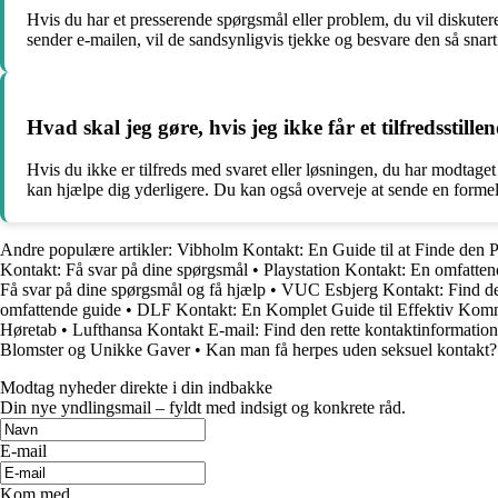
Hvis du har et presserende spørgsmål eller problem, du vil diskute
sender e-mailen, vil de sandsynligvis tjekke og besvare den så snart
Hvad skal jeg gøre, hvis jeg ikke får et tilfredsstill
Hvis du ikke er tilfreds med svaret eller løsningen, du har modtage
kan hjælpe dig yderligere. Du kan også overveje at sende en formel kl
Andre populære artikler:
Vibholm Kontakt: En Guide til at Finde den P
Kontakt: Få svar på dine spørgsmål
•
Playstation Kontakt: En omfattend
Få svar på dine spørgsmål og få hjælp
•
VUC Esbjerg Kontakt: Find de
omfattende guide
•
DLF Kontakt: En Komplet Guide til Effektiv Kom
Høretab
•
Lufthansa Kontakt E-mail: Find den rette kontaktinformation
Blomster og Unikke Gaver
•
Kan man få herpes uden seksuel kontakt?
Modtag nyheder direkte i din indbakke
Din nye yndlingsmail – fyldt med indsigt og konkrete råd.
E-mail
Kom med