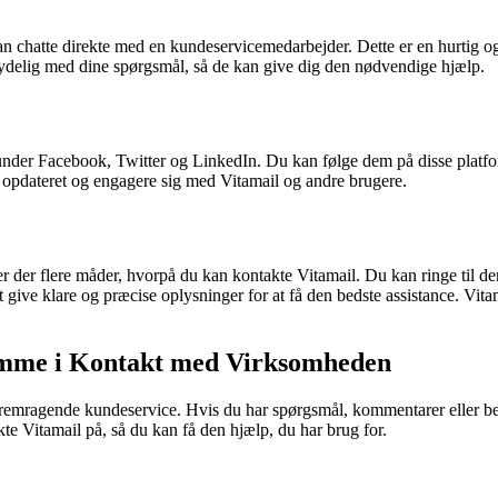
n chatte direkte med en kundeservicemedarbejder. Dette er en hurtig og
 tydelig med dine spørgsmål, så de kan give dig den nødvendige hjælp.
under Facebook, Twitter og LinkedIn. Du kan følge dem på disse platform
 opdateret og engagere sig med Vitamail og andre brugere.
 er der flere måder, hvorpå du kan kontakte Vitamail. Du kan ringe til 
 give klare og præcise oplysninger for at få den bedste assistance. Vitam
omme i Kontakt med Virksomheden
g fremragende kundeservice. Hvis du har spørgsmål, kommentarer eller b
te Vitamail på, så du kan få den hjælp, du har brug for.