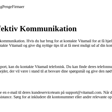
ng
Penge
Firmaer
Effektiv Kommunikation
mmunikation. Hvis du har brug for at kontakte Vitamail for at få hjælp,
ontakte Vitamail og give dig nyttige tips til at få mest muligt ud af din
pport, kan du kontakte Vitamail telefonisk. Du kan finde deres telefonn
der, der vil være i stand til at besvare dine spørgsmål og give den nød
en e-mail til deres kundeserviceteam på support@vitamail.com. Når du s
istance. Sørg for at inkludere dit kontonummer eller andre relevante opl