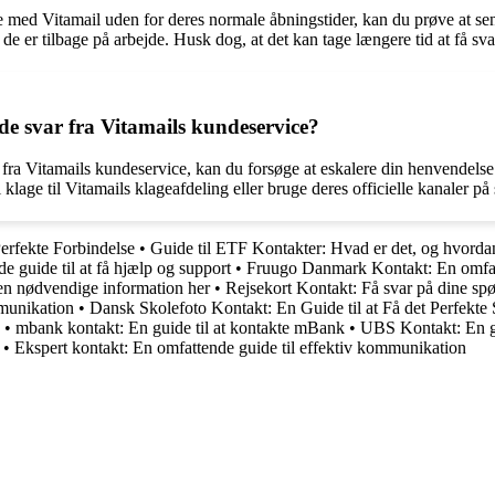
re med Vitamail uden for deres normale åbningstider, kan du prøve at s
 de er tilbage på arbejde. Husk dog, at det kan tage længere tid at få sv
ende svar fra Vitamails kundeservice?
t fra Vitamails kundeservice, kan du forsøge at eskalere din henvendelse
age til Vitamails klageafdeling eller bruge deres officielle kanaler på s
erfekte Forbindelse
•
Guide til ETF Kontakter: Hvad er det, og hvorda
e guide til at få hjælp og support
•
Fruugo Danmark Kontakt: En omfat
n nødvendige information her
•
Rejsekort Kontakt: Få svar på dine sp
munikation
•
Dansk Skolefoto Kontakt: En Guide til at Få det Perfekte
•
mbank kontakt: En guide til at kontakte mBank
•
UBS Kontakt: En gu
•
Ekspert kontakt: En omfattende guide til effektiv kommunikation