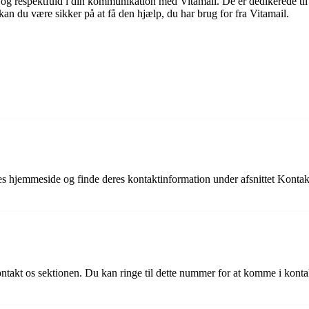
 og respektfuld i din kommunikation med Vitamail. De er dedikerede til a
kan du være sikker på at få den hjælp, du har brug for fra Vitamail.
s hjemmeside og finde deres kontaktinformation under afsnittet Kontakt
takt os sektionen. Du kan ringe til dette nummer for at komme i kont