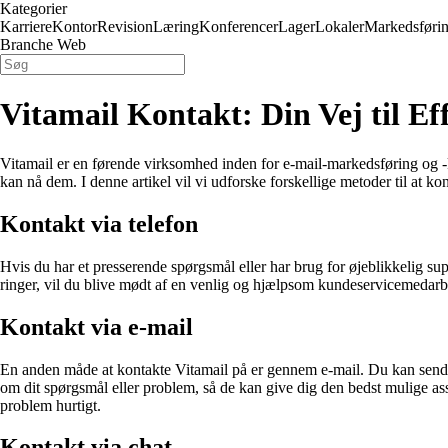
Kategorier
Karriere
Kontor
Revision
Læring
Konferencer
Lager
Lokaler
Markedsføri
Branche Web
Vitamail Kontakt: Din Vej til 
Vitamail er en førende virksomhed inden for e-mail-markedsføring og -ko
kan nå dem. I denne artikel vil vi udforske forskellige metoder til at k
Kontakt via telefon
Hvis du har et presserende spørgsmål eller har brug for øjeblikkelig su
ringer, vil du blive mødt af en venlig og hjælpsom kundeservicemedarbej
Kontakt via e-mail
En anden måde at kontakte Vitamail på er gennem e-mail. Du kan sende 
om dit spørgsmål eller problem, så de kan give dig den bedst mulige ass
problem hurtigt.
Kontakt via chat