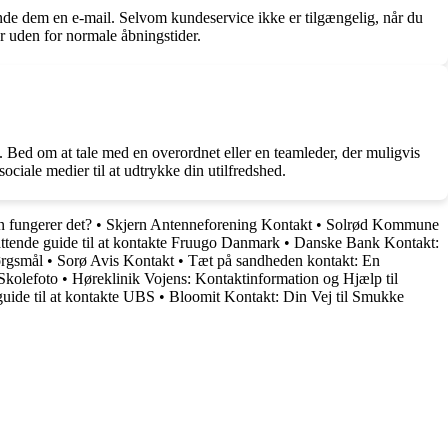
ende dem en e-mail. Selvom kundeservice ikke er tilgængelig, når du
ar uden for normale åbningstider.
. Bed om at tale med en overordnet eller en teamleder, der muligvis
ociale medier til at udtrykke din utilfredshed.
n fungerer det?
•
Skjern Antenneforening Kontakt
•
Solrød Kommune
tende guide til at kontakte Fruugo Danmark
•
Danske Bank Kontakt:
ørgsmål
•
Sorø Avis Kontakt
•
Tæt på sandheden kontakt: En
 Skolefoto
•
Høreklinik Vojens: Kontaktinformation og Hjælp til
ide til at kontakte UBS
•
Bloomit Kontakt: Din Vej til Smukke