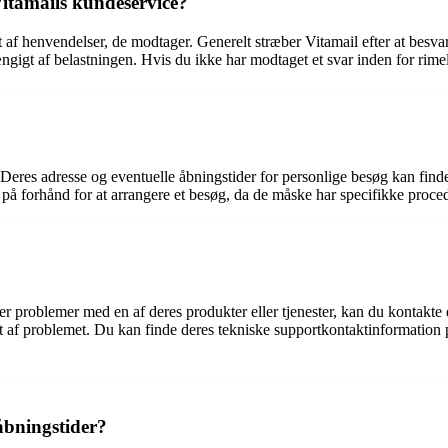
 Vitamails kundeservice?
 af henvendelser, de modtager. Generelt stræber Vitamail efter at besvar
hængigt af belastningen. Hvis du ikke har modtaget et svar inden for rime
. Deres adresse og eventuelle åbningstider for personlige besøg kan f
på forhånd for at arrangere et besøg, da de måske har specifikke proced
ver problemer med en af ​​deres produkter eller tjenester, kan du kontakt
igt af problemet. Du kan finde deres tekniske supportkontaktinformation
åbningstider?