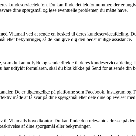
deres kundeservicetelefon. Du kan finde det telefonnummer, der er angive
besvare dine spørgsmål og løse eventuelle problemer, du måtte have.
med Vitamail ved at sende en besked til deres kundeserviceafdeling. D
smål eller bekymringer, så de kan give dig den bedst mulige assistance.
, som du kan udfylde og sende direkte til deres kundeserviceafdeling. D
har udfyldt formularen, skal du blot klikke på Send for at sende din b
analer. De er tilgængelige på platforme som Facebook, Instagram og T
ffektiv måde at få svar på dine spørgsmål eller dele dine oplevelser med
 til Vitamails hovedkontor. Du kan finde den relevante adresse på deres
 beskrivelse af dine spørgsmål eller bekymringer.