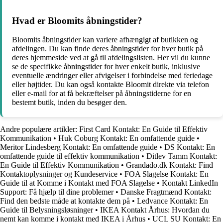
Hvad er Bloomits åbningstider?
Bloomits åbningstider kan variere afhængigt af butikken og
afdelingen. Du kan finde deres åbningstider for hver butik på
deres hjemmeside ved at gå til afdelingslisten. Her vil du kunne
se de specifikke åbningstider for hver enkelt butik, inklusive
eventuelle ændringer eller afvigelser i forbindelse med feriedage
eller højtider. Du kan også kontakte Bloomit direkte via telefon
eller e-mail for at få bekræftelser på åbningstiderne for en
bestemt butik, inden du besøger den.
Andre populære artikler:
First Card Kontakt: En Guide til Effektiv
Kommunikation
•
Huk Coburg Kontakt: En omfattende guide
•
Meritor Lindesberg Kontakt: En omfattende guide
•
DS Kontakt: En
omfattende guide til effektiv kommunikation
•
Ditlev Tamm Kontakt:
En Guide til Effektiv Kommunikation
•
Grandado.dk Kontakt: Find
Kontaktoplysninger og Kundeservice
•
FOA Slagelse Kontakt: En
Guide til at Komme i Kontakt med FOA Slagelse
•
Kontakt LinkedIn
Support: Få hjælp til dine problemer
•
Danske Fragtmænd Kontakt:
Find den bedste måde at kontakte dem på
•
Ledvance Kontakt: En
Guide til Belysningsløsninger
•
IKEA Kontakt Århus: Hvordan du
nemt kan komme i kontakt med IKEA i Århus
•
UCL SU Kontakt: En