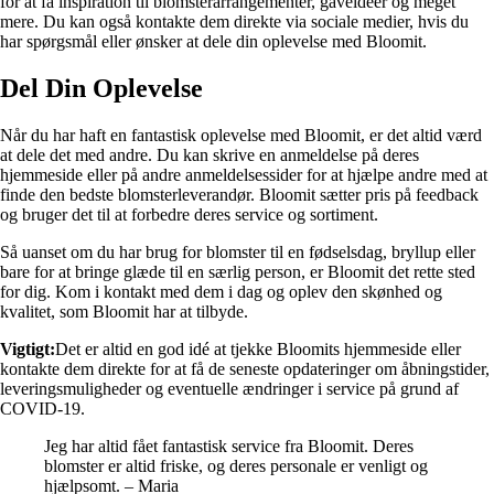
for at få inspiration til blomsterarrangementer, gaveidéer og meget
mere. Du kan også kontakte dem direkte via sociale medier, hvis du
har spørgsmål eller ønsker at dele din oplevelse med Bloomit.
Del Din Oplevelse
Når du har haft en fantastisk oplevelse med Bloomit, er det altid værd
at dele det med andre. Du kan skrive en anmeldelse på deres
hjemmeside eller på andre anmeldelsessider for at hjælpe andre med at
finde den bedste blomsterleverandør. Bloomit sætter pris på feedback
og bruger det til at forbedre deres service og sortiment.
Så uanset om du har brug for blomster til en fødselsdag, bryllup eller
bare for at bringe glæde til en særlig person, er Bloomit det rette sted
for dig. Kom i kontakt med dem i dag og oplev den skønhed og
kvalitet, som Bloomit har at tilbyde.
Vigtigt:
Det er altid en god idé at tjekke Bloomits hjemmeside eller
kontakte dem direkte for at få de seneste opdateringer om åbningstider,
leveringsmuligheder og eventuelle ændringer i service på grund af
COVID-19.
Jeg har altid fået fantastisk service fra Bloomit. Deres
blomster er altid friske, og deres personale er venligt og
hjælpsomt. – Maria