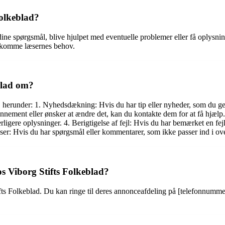
Folkeblad?
 dine spørgsmål, blive hjulpet med eventuelle problemer eller få oplys
dekomme læsernes behov.
blad om?
 herunder: 1. Nyhedsdækning: Hvis du har tip eller nyheder, som du ge
ent eller ønsker at ændre det, kan du kontakte dem for at få hjælp. 3
igere oplysninger. 4. Berigtigelse af fejl: Hvis du har bemærket en fejl 
: Hvis du har spørgsmål eller kommentarer, som ikke passer ind i oven
os Viborg Stifts Folkeblad?
tifts Folkeblad. Du kan ringe til deres annonceafdeling på [telefonnumm