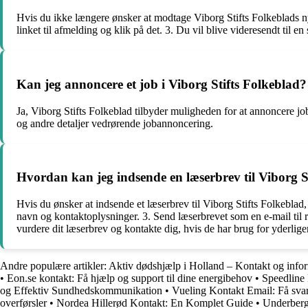
Hvis du ikke længere ønsker at modtage Viborg Stifts Folkeblads ny
linket til afmelding og klik på det. 3. Du vil blive videresendt til
Kan jeg annoncere et job i Viborg Stifts Folkeblad?
Ja, Viborg Stifts Folkeblad tilbyder muligheden for at annoncere jo
og andre detaljer vedrørende jobannoncering.
Hvordan kan jeg indsende en læserbrev til Viborg S
Hvis du ønsker at indsende et læserbrev til Viborg Stifts Folkeblad, k
navn og kontaktoplysninger. 3. Send læserbrevet som en e-mail til r
vurdere dit læserbrev og kontakte dig, hvis de har brug for yderliger
Andre populære artikler:
Aktiv dødshjælp i Holland – Kontakt og info
•
Eon.se kontakt: Få hjælp og support til dine energibehov
•
Speedline
og Effektiv Sundhedskommunikation
•
Vueling Kontakt Email: Få sva
overførsler
•
Nordea Hillerød Kontakt: En Komplet Guide
•
Underberg