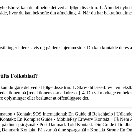
hedsbrev, kan du afmelde det ved at følge disse trin: 1. Åbn det nyheds
 en side, hvor du kan bekræfte din afmelding. 4. Når du har bekræftet a
bstillinger i deres avis og på deres hjemmeside. Du kan kontakte deres a
tifts Folkeblad?
an du gøre det ved at følge disse trin: 1. Skriv dit læserbrev i en tekstb
edaktionen på [redaktionens e-mailadresse]. 4. Du vil modtage en bekræ
e oplysninger eller beslutter at offentliggøre det.
rmation
•
Kontakt SOS International: En Guide til Rejsehjælp i Udlande
 Kontakt: En Komplet Guide
•
MobilePay Erhverv Kontakt – Få Nem A
r på dine spørgsmål
•
Post Danmark Told Kontakt: Din Guide til toldbe
 Danmark Kontakt: Få svar på dine spørgsmål
•
Kontakt Strøm: En Omf