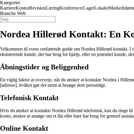
Kategorier
Karriere
Kontor
Revision
Læring
Konferencer
Lager
Lokaler
Markedsføri
Branche Web
Nordea Hillerød Kontakt: En K
Velkommen til vores omfattende guide om Nordea Hillerød kontakt. I den
eksisterende kunde, der har brug for hjælp, eller en potentiel kunde, de
Åbningstider og Beliggenhed
En vigtig faktor at overveje, når du ønsker at kontakte Nordea i Hiller
[adresse], hvilket gør det nemt at besøge dem personligt.
Telefonisk Kontakt
Hvis du ønsker at kontakte Nordea Hillerød telefonisk, kan du ringe ti
konto, ønsker at ansøge om et lån eller bare har brug for generel assista
Online Kontakt