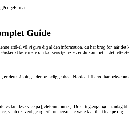
ng
Penge
Firmaer
omplet Guide
ne artikel vil vi give dig al den information, du har brug for, når det
r ønsker at lære mere om bankens tjenester, er du kommet til det rette st
ød, er deres åbningstider og beliggenhed. Nordea Hillerød har bekvemme 
l deres kundeservice på [telefonnummer]. De er tilgængelige mandag til 
nce, vil deres venlige og erfarne personale være klar til at hjælpe dig.