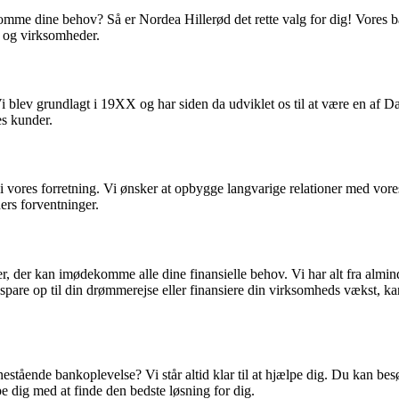
omme dine behov? Så er Nordea Hillerød det rette valg for dig! Vores ba
er og virksomheder.
Vi blev grundlagt i 19XX og har siden da udviklet os til at være en af
es kunder.
r i vores forretning. Vi ønsker at opbygge langvarige relationer med vor
ders forventninger.
er, der kan imødekomme alle dine finansielle behov. Vi har alt fra almin
spare op til din drømmerejse eller finansiere din virksomheds vækst, ka
ende bankoplevelse? Vi står altid klar til at hjælpe dig. Du kan besøge
e dig med at finde den bedste løsning for dig.