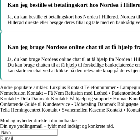
Kan jeg bestille et betalingskort hos Nordea i Hiller
Ja, du kan bestille et betalingskort hos Nordea i Hillerød. Nordea ti
Hillerød direkte eller besøge deres filial og tale med en bankrådgive
Kan jeg bruge Nordeas online chat til at få hjælp f
Ja, du kan bruge Nordeas online chat til at få hjælp fra Nordea i 
Du kan bruge chatten til at få hjælp til forskellige bankrelaterede
kan starte en chat ved at klikke på den relevante knap på deres hj
Andre populære artikler:
Luxplus Kontakt Telefonnummer
•
Lampeguru
Nemrefusion Kontakt – Få Nem Refusion med Lethed
•
Patientombudd
Kontakt
•
Defa Danmark Kontakt: Få hjælp og support
•
Humac Kundes
Omfattende Guide til Kundeservice
•
Udbetaling Danmark Boligstøtte
Telia Herningcentret Kontakt
•
Svanemøllen Kaserne Kontakt
•
Kontak
Modtag nyheder direkte i din indbakke
Din nye yndlingsmail – fyldt med indsigt og konkrete råd.
E-mail