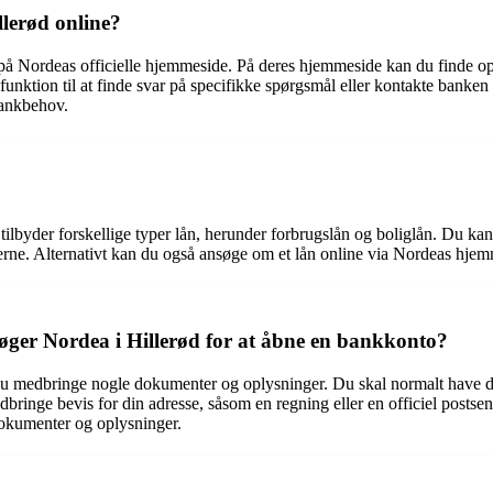
lerød online?
 Nordeas officielle hjemmeside. På deres hjemmeside kan du finde oplys
unktion til at finde svar på specifikke spørgsmål eller kontakte banken
bankbehov.
ilbyder forskellige typer lån, herunder forbrugslån og boliglån. Du kan k
ne. Alternativt kan du også ansøge om et lån online via Nordeas hjemm
øger Nordea i Hillerød for at åbne en bankkonto?
du medbringe nogle dokumenter og oplysninger. Du skal normalt have di
nge bevis for din adresse, såsom en regning eller en officiel postsend
dokumenter og oplysninger.