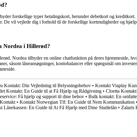
ød?
lbyder forskellige typer betalingskort, herunder debetkort og kreditkort.
r. De vil vejlede dig i forhold til de forskellige kortmuligheder og hjæl
ra Nordea i Hillerød?
Hillerød. Nordea tilbyder en online chatfunktion på deres hjemmeside, h
 emner, såsom låneansøgninger, kontobalancer eller spørgsmål om invester
emmeside.
 Kontakt: Din Vejledning til Belysningsbehov
•
Kontakt Viaplay Kun
et Kontakt: En Guide til at Få Hjælp og Rådgivning
•
Cloetta Kontakt
ervice: Få hjælp og support til dine behov
•
Bulk kontakt: En omfatte
 Kontakt
•
Kontakt Norwegian Tlf: En Guide til Nem Kommunikation
t Lånekassen: En Guide til At Få Hjælp med Dine Studielån
•
Zalaris