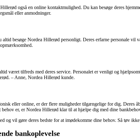
ea Hillerød også en online kontaktmulighed. Du kan besøge deres hjemm
pørgsmål eller anmodninger.
 du altid besøge Nordea Hillerød personligt. Deres erfarne personale v
 og opmærksomhed.
tid været tilfreds med deres service. Personalet er venligt og hjælpsomt
illerød. – Anne, Nordea Hillerød kunde.
onisk eller online, er der flere muligheder tilgængelige for dig. Deres 
t behov er, er Nordea Hillerød klar til at hjælpe dig med dine bankbeho
edshed og vil gøre deres bedste for at imødekomme dine behov. Så tøv ikk
ende bankoplevelse