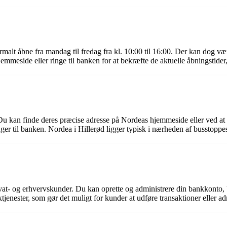
malt åbne fra mandag til fredag fra kl. 10:00 til 16:00. Der kan dog vær
emmeside eller ringe til banken for at bekræfte de aktuelle åbningstider, 
. Du kan finde deres præcise adresse på Nordeas hjemmeside eller ved at
r til banken. Nordea i Hillerød ligger typisk i nærheden af busstoppested
rivat- og erhvervskunder. Du kan oprette og administrere din bankkonto, 
jenester, som gør det muligt for kunder at udføre transaktioner eller adm