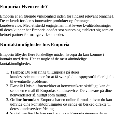
Emporia: Hvem er de?
Emporia er en førende virksomhed inden for [indsæt relevant branche].
De er kendt for deres innovative produkter og fremragende
kundeservice. Med et stærkt engagement i at levere kvalitetsløsninger
til deres kunder har Emporia opnået stor succes og etableret sig som en
betroet partner for mange virksomheder.
Kontaktmuligheder hos Emporia
Emporia tilbyder flere forskellige måder, hvorpå du kan komme i
kontakt med dem. Her er nogle af de mest almindelige
kontaktmuligheder:
Telefon:
Du kan ringe til Emporia på deres
kundeservicenummer for at få svar på dine spørgsmål eller hjælp
til eventuelle problemer.
E-mail:
Hvis du foretrækker at kommunikere skriftligt, kan du
sende en e-mail til Emporias kundeservice. De vil svare på dine
henvendelser så hurtigt som muligt.
Online formular:
Emporia har en online formular, hvor du kan
udfylde dine kontaktoplysninger og sende en besked direkte til
deres kundeserviceafdeling.
Social media:
Du kan også kontakte Emporia gennem deres